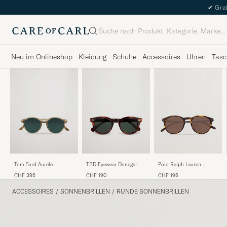
✔
Grat
Suche
Neu im Onlineshop
Kleidung
Schuhe
Accessoires
Uhren
Tasc
Tom Ford Aurele
TBD Eyewear Donegal
Polo Ralph Lauren
Sunglasses Shiny
Sunglasses Havana
0PH4110 Round
CHF 395
CHF 190
CHF 195
Beige/Blue
Sunglasses Havana
ACCESSOIRES
/
SONNENBRILLEN
/
RUNDE SONNENBRILLEN