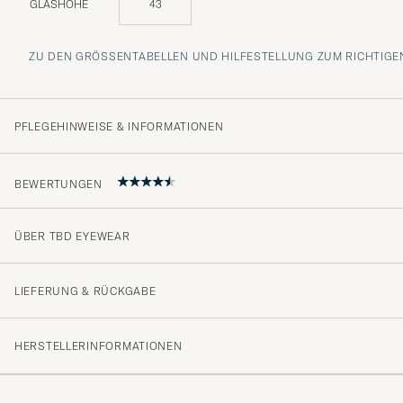
GLASHÖHE
43
ZU DEN GRÖSSENTABELLEN UND HILFESTELLUNG ZUM RICHTIGEN
PFLEGEHINWEISE & INFORMATIONEN
BEWERTUNGEN
ÜBER TBD EYEWEAR
Litt mer gjennomsiktig i forhold til bildet.
PEDER A
GEKAUFT AM AUF CAREOFCARL.NO
LIEFERUNG & RÜCKGABE
HERSTELLERINFORMATIONEN