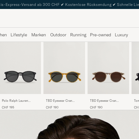
is-Express-Versand ab 300 CHF
✔
Kostenlose Rücksendung
✔
Schnelle Li
hen
Lifestyle
Marken
Outdoor
Running
Pre-owned
Luxury
Polo Ralph Lauren
TBD Eyewear Cran
TBD Eyewear Cran
Tom
0PH4110 Round
Sunglasses Honey
Sunglasses Bicolor
Sun
CHF 195
CHF 190
CHF 190
CH
Sunglasses Matte Black