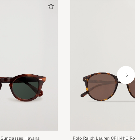
TBD Eyewear Donegal Sunglasses Havana
Polo Ralph Lauren 0PH4110 Roun