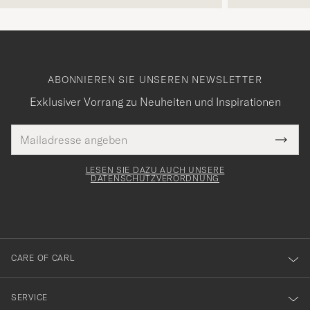
ABONNIEREN SIE UNSEREN NEWSLETTER
Exklusiver Vorrang zu Neuheiten und Inspirationen
E-
Tack
lichtfeld
Mail
Submi
Adresse
för
Newsl
Form
LESEN SIE DAZU AUCH UNSERE
att
DATENSCHUTZVERORDNUNG
du
anmälde
dig
till
CARE OF CARL
vårt
nyhetsbrev!
SERVICE