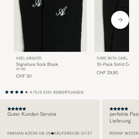
AXEL ARIGATO
CARE WITH CARL
Signature Sock Black
10-Pack Solid Cotto
41-45
BLACK
CHF 29,90
CHF 30
4.70/5
5551 BEWERTUNGEN
Guter Kunden Service
perfekte Pas
Lieferung
VORHERIGE
FARHAN A
2026-08-05
KÄUFER
2026-07-27
RONNY W
2026