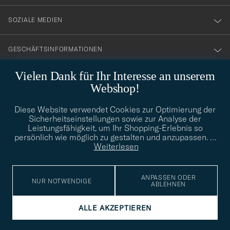
SOZIALE MEDIEN
GESCHÄFTSINFORMATIONEN
Vielen Dank für Ihr Interesse an unserem
Webshop!
STILBERATUNG
Diese Website verwendet Cookies zur Optimierung der
Benötigen Sie Hilfe bei der Suche nach Ihrem persönlichen Stil?
Sicherheitseinstellungen sowie zur Analyse der
Wenden Sie sich an uns, wir helfen Ihnen gerne weiter!
Leistungsfähigkeit, um Ihr Shopping-Erlebnis so
persönlich wie möglich zu gestalten und anzupassen.
…
info@careofcarl.de
STILBERATUNG
Weiterlesen
ANPASSEN ODER
NUR NOTWENDIGE
ABLEHNEN
© Care of Carl 2026
ALLE AKZEPTIEREN