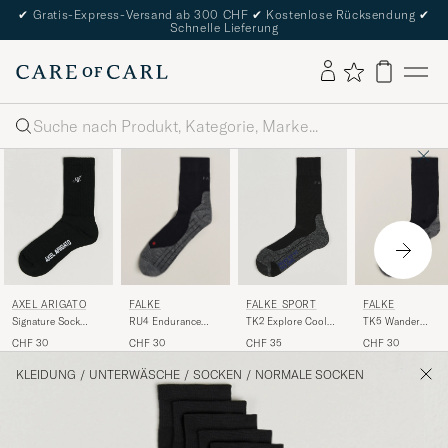
✔
Gratis-Express-Versand ab 300 CHF
✔
Kostenlose Rücksendung
✔
Schnelle Lieferung
Suche
FALKE
FALKE
AXEL ARIGATO
FALKE SPORT
RU4 Endurance
TK5 Wander
Signature Sock
TK2 Explore Cool
Running Socks
Trekking Socks
Black
Trekking Socks
CHF 30
CHF 30
CHF 30
CHF 35
Black Mix
Black Mix
Black Mix
KLEIDUNG
/
UNTERWÄSCHE
/
SOCKEN
/
NORMALE SOCKEN