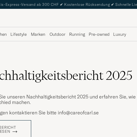
is-Express-Versand ab 300 CHF
✔
Kostenlose Rücksendung
✔
Schnelle Li
hen
Lifestyle
Marken
Outdoor
Running
Pre-owned
Luxury
chhaltigkeitsbericht 2025
Sie unseren Nachhaltigkeitsbericht 2025 und erfahren Sie, wi
chied machen.
gen kontaktieren Sie bitte
info@careofcarl.se
BERICHT
LESEN