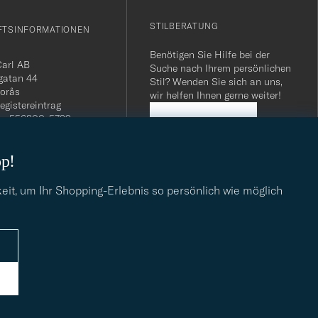
STILBERATUNG
FTSINFORMATIONEN
Benötigen Sie Hilfe bei der
Carl AB
Suche nach Ihrem persönlichen
gatan 44
Stil? Wenden Sie sich an uns,
orås
wir helfen Ihnen gerne weiter!
egistereintrag
n: 556800-5739
STILBERATUNG
mmer Schweiz: CHE-
.275 MWST
op!
.: SE556800573901
040 / 22 63 88 96
dresse:
eit, um Ihr Shopping-Erlebnis so persönlich wie möglich
eofcarl.de