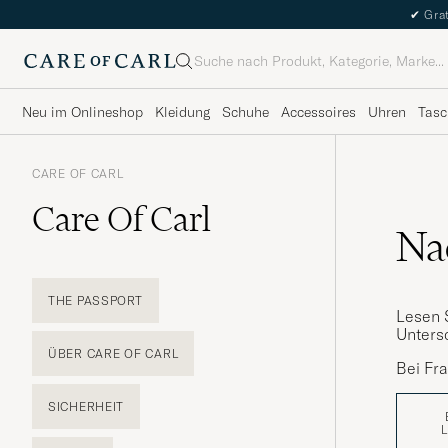
✔
Grat
Suche
Neu im Onlineshop
Kleidung
Schuhe
Accessoires
Uhren
Tasc
CARE OF CARL
Care Of Carl
Na
THE PASSPORT
Lesen 
Unters
ÜBER CARE OF CARL
Bei Fra
SICHERHEIT