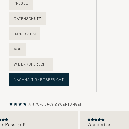
PRESSE
DATENSCHUTZ
IMPRESSUM
AGB
WIDERRUFSRECHT
NACHHALTIGKEITSBERICHT
4.70/5
5553 BEWERTUNGEN
VORHERIGE
NÄCHST
. Passt gut!
Wunderbar!