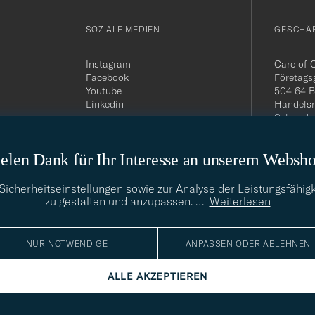
SOZIALE MEDIEN
GESCHÄ
Instagram
Care of 
Facebook
Företags
Youtube
504 64 B
Linkedin
Handelsr
Schwede
MwSt-Nu
399.819
elen Dank für Ihr Interesse an unserem Websh
USt-IdNr
Telefon:
E-Mail-A
cherheitseinstellungen sowie zur Analyse der Leistungsfähigk
info@car
zu gestalten und anzupassen.
…
Weiterlesen
NUR NOTWENDIGE
ANPASSEN ODER ABLEHNEN
ALLE AKZEPTIEREN