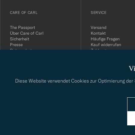
till
vårt
CARE OF CARL
SERVICE
nyhetsbrev!
The Passport
Versand
Über Care of Carl
Kontakt
Sicherheit
Häufige Fragen
Presse
Kauf widerrufen
Datenschutz
Zahlung
Impressum
Kundenbewertungen
AGB
Geschenkkarten
Vi
Widerrufsrecht
Nachhaltigkeitsbericht
Diese Website verwendet Cookies zur Optimierung der Si
© Care of Carl 2026