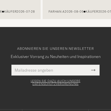
6
KÄUFER
2026-07-28
FARHAN A
2026-08-05
KÄUFER
2026-07
ABONNIEREN SIE UNSEREN NEWSLETTER
Exklusiver Vorrang zu Neuheiten und Inspirationen
E-
Pflichtfeld
Mail
Submit
Adresse
Newslette
Form
LESEN SIE DAZU AUCH UNSERE
DATENSCHUTZVERORDNUNG