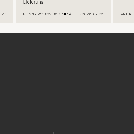
Lieferung
-27
RONNY W
2026-08-05
KÄUFER
2026-07-26
ANDREA
r