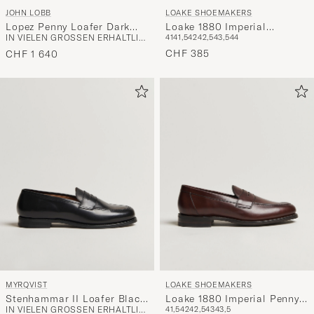
JOHN LOBB
LOAKE SHOEMAKERS
Lopez Penny Loafer Dark
Loake 1880 Imperial
IN VIELEN GRÖSSEN ERHÄLTLICH
41
41,5
42
42,5
43,5
44
Brown Suede
Grained Penny Loafer Black
CHF 385
CHF 1 640
MYRQVIST
LOAKE SHOEMAKERS
Stenhammar II Loafer Black
Loake 1880 Imperial Penny
IN VIELEN GRÖSSEN ERHÄLTLICH
41,5
42
42,5
43
43,5
Calf
Loafer Dark Brown