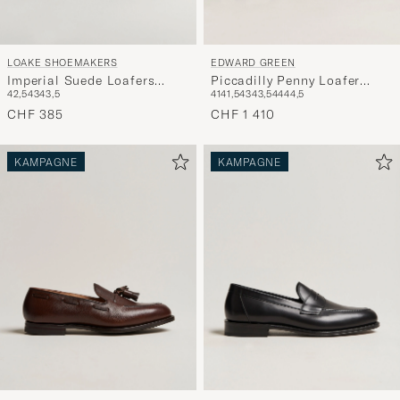
LOAKE SHOEMAKERS
EDWARD GREEN
Imperial Suede Loafers
Piccadilly Penny Loafer
42,5
43
43,5
41
41,5
43
43,5
44
44,5
Brown
Dark Oak Antique
CHF 385
CHF 1 410
KAMPAGNE
KAMPAGNE