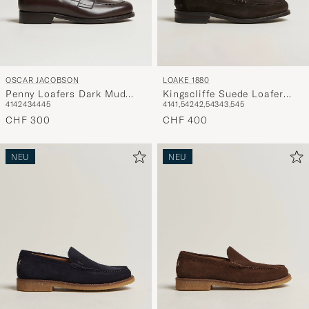
OSCAR JACOBSON
LOAKE 1880
Penny Loafers Dark Mud
Kingscliffe Suede Loafer
41
42
43
44
45
41
41,5
42
42,5
43
43,5
45
Brown
Dark Brown
CHF 300
CHF 400
NEU
NEU