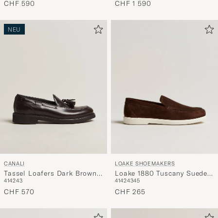
CHF 590
CHF 1 590
NEU
LOAKE SHOEMAKERS
CANALI
Loake 1880 Tuscany Suede
Tassel Loafers Dark Brown
41
42
43
45
41
42
43
Loafer Chocolate
Calf
CHF 265
CHF 570