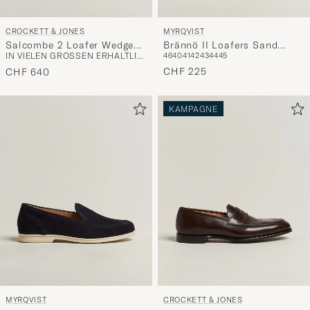
CROCKETT & JONES
MYRQVIST
Salcombe 2 Loafer Wedge
Brännö II Loafers Sand
IN VIELEN GRÖSSEN ERHÄLTLICH
46
40
41
42
43
44
45
Sole Desert Suede
Suede
CHF 225
CHF 640
KAMPAGNE
MYRQVIST
CROCKETT & JONES