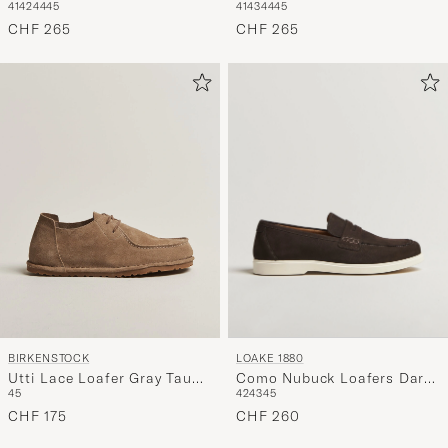
41
42
44
45
41
43
44
45
Denim
Chestnut
CHF 265
CHF 265
LOAKE 1880
BIRKENSTOCK
Como Nubuck Loafers Dark
Utti Lace Loafer Gray Taupe
42
43
45
45
Brown
Suede
CHF 260
CHF 175