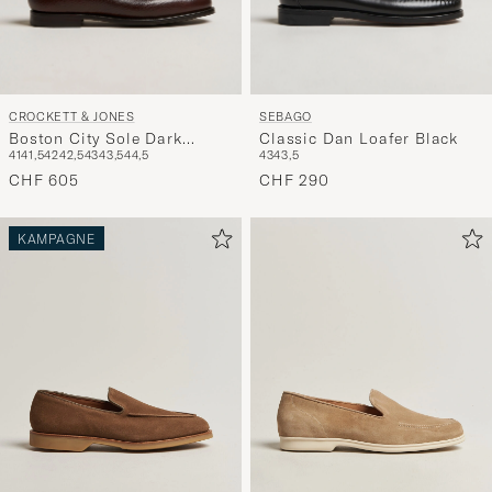
CROCKETT & JONES
SEBAGO
Boston City Sole Dark
Classic Dan Loafer Black
41
41,5
42
42,5
43
43,5
44,5
43
43,5
Brown Calf
CHF 605
CHF 290
KAMPAGNE