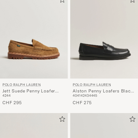
POLO RALPH LAUREN
POLO RALPH LAUREN
Jett Suede Penny Loafer
Alston Penny Loafers Black
42
44
40
41
42
43
44
45
Desert Tan
Calf
CHF 295
CHF 275