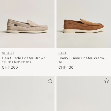
SEBAGO
GANT
Dan Suede Loafer Brown
Boery Suede Loafer Warm
41
41,5
43
43,5
44
44,5
46
42
Taupe
Sand
CHF 200
CHF 130