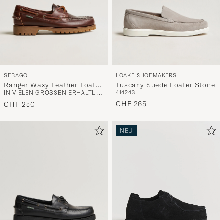
SEBAGO
LOAKE SHOEMAKERS
Ranger Waxy Leather Loafer
Tuscany Suede Loafer Stone
IN VIELEN GRÖSSEN ERHÄLTLICH
41
42
43
Brown Gum
CHF 265
CHF 250
NEU