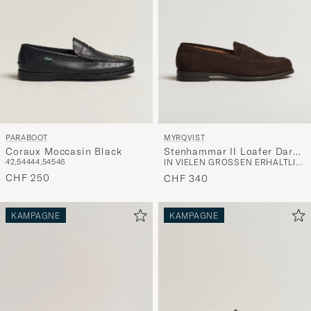
PARABOOT
MYRQVIST
Coraux Moccasin Black
Stenhammar II Loafer Dark
42,5
44
44,5
45
46
IN VIELEN GRÖSSEN ERHÄLTLICH
Brown Suede
CHF 250
CHF 340
KAMPAGNE
KAMPAGNE