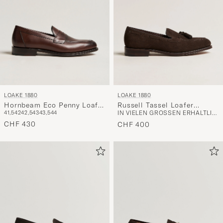
LOAKE 1880
LOAKE 1880
Hornbeam Eco Penny Loafer
Russell Tassel Loafer
41,5
42
42,5
43
43,5
44
IN VIELEN GRÖSSEN ERHÄLTLICH
Walnut
Chocolate Brown Suede
CHF 430
CHF 400