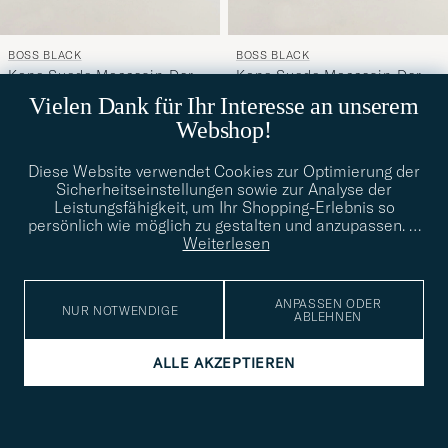
BOSS BLACK
BOSS BLACK
Kope Suede Moccasin Dark
Kope Suede Moccasin Dark
40
41
42
43
44
45
40
41
42
43
45
Blue
Brown
Vielen Dank für Ihr Interesse an unserem
CHF 220
CHF 220
Webshop!
KAMPAGNE
Diese Website verwendet Cookies zur Optimierung der
Sicherheitseinstellungen sowie zur Analyse der
Leistungsfähigkeit, um Ihr Shopping-Erlebnis so
persönlich wie möglich zu gestalten und anzupassen.
…
Weiterlesen
ANPASSEN ODER
NUR NOTWENDIGE
ABLEHNEN
ALLE AKZEPTIEREN
FLITELESS
LOAKE 1880