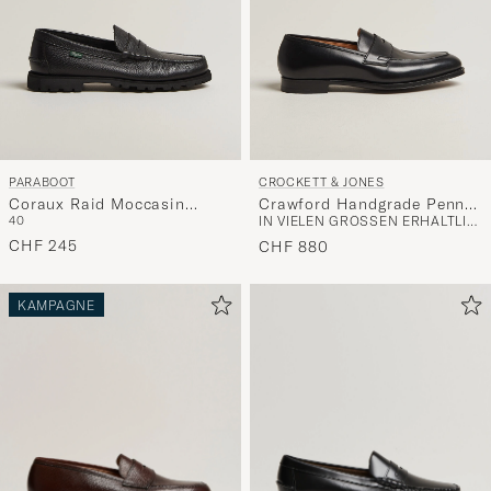
PARABOOT
CROCKETT & JONES
Coraux Raid Moccasin
Crawford Handgrade Penny
40
IN VIELEN GRÖSSEN ERHÄLTLICH
Black
Loafer Black Calf
CHF 245
CHF 880
KAMPAGNE