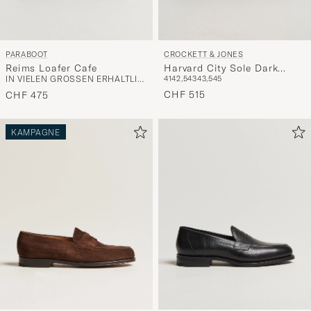
PARABOOT
CROCKETT & JONES
Reims Loafer Cafe
Harvard City Sole Dark
IN VIELEN GRÖSSEN ERHÄLTLICH
41
42,5
43
43,5
45
Brown Suede
CHF 515
CHF 475
KAMPAGNE