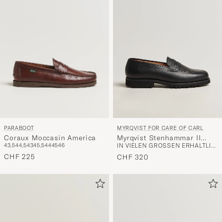
Stil
entspricht
PARABOOT
MYRQVIST FOR CARE OF CARL
Coraux Moccasin America
Myrqvist Stenhammar II
43,5
44,5
43
45,5
44
45
46
IN VIELEN GRÖSSEN ERHÄLTLICH
Vibram Loafer Black
CHF 225
Grained Calf
CHF 320