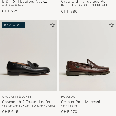
Brännö II Loafers Navy
Crawford Handgrade Penny
40
41
42
43
44
45
IN VIELEN GRÖSSEN ERHÄLTLICH
Suede
Loafer Dk Brown Antique
CHF 225
Calf
CHF 880
KAMPAGNE
CROCKETT & JONES
PARABOOT
Cavendish 2 Tassel Loafer
Coraux Raid Moccasin
41,5
42
42,5
43
UK9.5 - EU43,5
44
UK10.5 - EU44,5
41
44
44,5
45
Black Calf
America
CHF 645
CHF 270