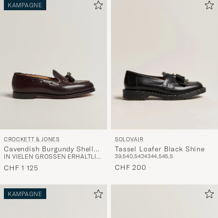
KAMPAGNE
SOLOVAIR
CROCKETT & JONES
Tassel Loafer Black Shine
Cavendish Burgundy Shell
39,5
40,5
42
43
44,5
45,5
IN VIELEN GRÖSSEN ERHÄLTLICH
Cordovan
CHF 200
CHF 1 125
KAMPAGNE