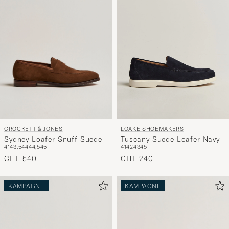
CROCKETT & JONES
LOAKE SHOEMAKERS
Sydney Loafer Snuff Suede
Tuscany Suede Loafer Navy
41
43,5
44
44,5
45
41
42
43
45
CHF 540
CHF 240
KAMPAGNE
KAMPAGNE