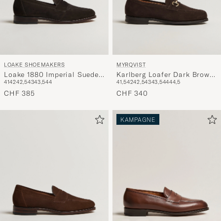
LOAKE SHOEMAKERS
MYRQVIST
Loake 1880 Imperial Suede
Karlberg Loafer Dark Brown
41
42
42,5
43
43,5
44
41,5
42
42,5
43
43,5
44
44,5
Loafers Dark Brown
Suede
CHF 385
CHF 340
KAMPAGNE