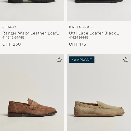
SEBAGO
BIRKENSTOCK
Ranger Waxy Leather Loafer
Utti Lace Loafer Black
41
43
43,5
44
45
41
42
43
44
45
Total Black
Suede
CHF 250
CHF 175
KAMPAGNE