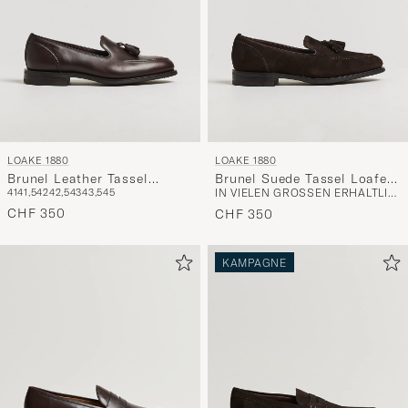
LOAKE 1880
LOAKE 1880
Brunel Leather Tassel
Brunel Suede Tassel Loafer
41
41,5
42
42,5
43
43,5
45
IN VIELEN GRÖSSEN ERHÄLTLICH
Loafer Dark Brown
Dark Brown
CHF 350
CHF 350
KAMPAGNE