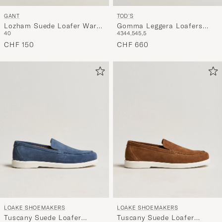
GANT
TOD'S
Lozham Suede Loafer Warm
Gomma Leggera Loafers
40
43
44,5
45,5
Khaki
Light Beige Suede
CHF 150
CHF 660
LOAKE SHOEMAKERS
LOAKE SHOEMAKERS
Tuscany Suede Loafer
Tuscany Suede Loafer