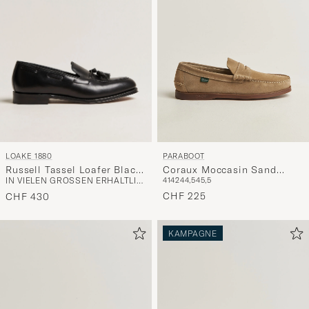
LOAKE 1880
PARABOOT
Russell Tassel Loafer Black
Coraux Moccasin Sand
IN VIELEN GRÖSSEN ERHÄLTLICH
41
42
44,5
45,5
Calf
Suede
CHF 225
CHF 430
KAMPAGNE