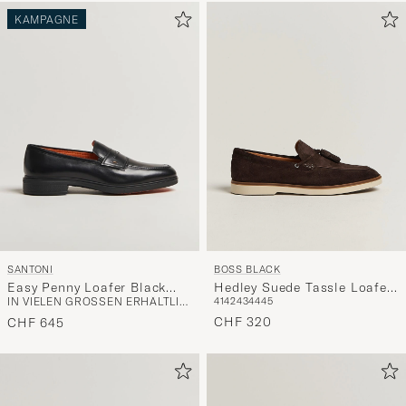
KAMPAGNE
SANTONI
BOSS BLACK
Easy Penny Loafer Black
Hedley Suede Tassle Loafer
IN VIELEN GRÖSSEN ERHÄLTLICH
41
42
43
44
45
Calf
Dark Brown
CHF 320
CHF 645