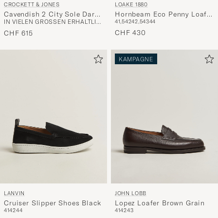
CROCKETT & JONES
LOAKE 1880
Cavendish 2 City Sole Dark
Hornbeam Eco Penny Loafer
IN VIELEN GRÖSSEN ERHÄLTLICH
41,5
42
42,5
43
44
Brown Grain
Black Calf
CHF 430
CHF 615
KAMPAGNE
LANVIN
JOHN LOBB
Cruiser Slipper Shoes Black
Lopez Loafer Brown Grain
41
42
44
41
42
43