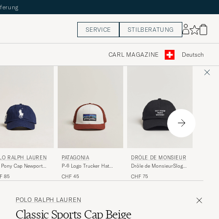
eferung
SERVICE
STILBERATUNG
CARL MAGAZINE
Deutsch
PATAGO
LO RALPH LAUREN
DRÔLE DE MONSIEUR
PATAGONIA
Isthmus
 Pony Cap Newport
Drôle de MonsieurSlogan
P-6 Logo Trucker Hat
Brown
vy
BaseballBlack
White/Red
CHF 55
F 85
CHF 75
CHF 45
POLO RALPH LAUREN
Classic Sports Cap Beige