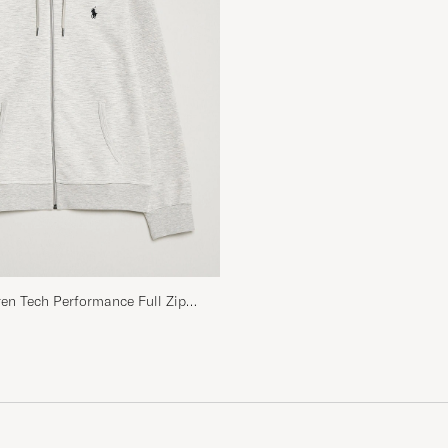
Schysst kepa!
ALBERT Z
GEKAUFT AM AUF CAREOFCARL.SE
Allt var perfekt, Naturligtvis själva produkten kepsen, 
alla mina förväntningar. Även leveransen var snabb och
HANS-INGE P
GEKAUFT AM AUF CAREOFCARL.SE
Jag gillar den vita Polo toppen 👍
en Tech Performance Full Zip
ther
KENT J
GEKAUFT AM AUF CAREOFCARL.SE
Cooles Cap
MARTIN S
GEKAUFT AM AUF CAREOFCARL.DE