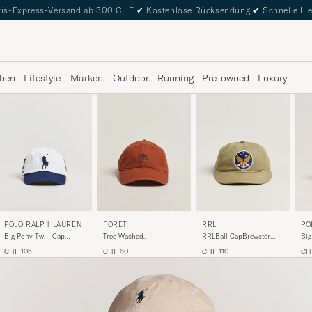
is-Express-Versand ab 300 CHF
✔
Kostenlose Rücksendung
✔
Schnelle Li
hen
Lifestyle
Marken
Outdoor
Running
Pre-owned
Luxury
PO
POLO RALPH LAUREN
FORÉT
RRL
Big
Big Pony Twill Cap
Tree Washed
RRLBall CapBrewster
Na
Ceramic White
Herringbone Cap Brown
Green
CH
CHF 105
CHF 60
CHF 110