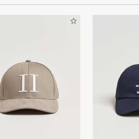
(8)
(4)
(14)
Klassisk
BJÖRN B
GEKAUFT AM AUF CAREOFCARL.SE
Klassisk keps för bra pris
ANNICKA O
GEKAUFT AM AUF CAREOFCARL.SE
Snabb leverans och snyggt inpackad!
BITTE N
GEKAUFT AM AUF CAREOFCARL.SE
super