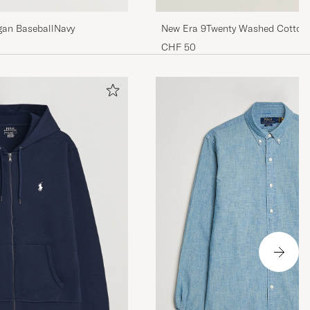
New Era 9Twenty Washed Cotton
gan BaseballNavy
York Yankees
CHF 50