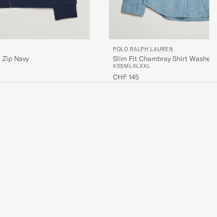
POLO RALPH LAUREN
 Zip Navy
Slim Fit Chambray Shirt Washed
XS
S
M
L
XL
XXL
CHF 145