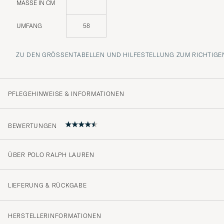
MASSE IN CM
UMFANG
58
ZU DEN GRÖSSENTABELLEN UND HILFESTELLUNG ZUM RICHTIGEN
PFLEGEHINWEISE & INFORMATIONEN
BEWERTUNGEN
ÜBER POLO RALPH LAUREN
4.7
LIEFERUNG & RÜCKGABE
(425 Bewertung)
HERSTELLERINFORMATIONEN
(359)
(40)