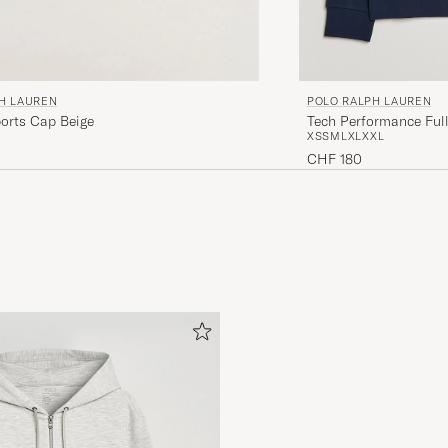
ØYVIND H
GEKAUFT AM AUF CAREOFCARL.NO
Tolle Qualität und gute Passform.
H LAUREN
POLO RALPH LAUREN
MOMCILO T
GEKAUFT AM AUF CAREOFCARL.DE
ports Cap Beige
Tech Performance Full
XS
S
M
L
XL
XXL
CHF 180
Perfekt!
KARL I
GEKAUFT AM AUF CAREOFCARL.SE
Super läcker god kbalitee
TONY H
GEKAUFT AM AUF CAREOFCARL.SE
Skorna. Glömde ni som kostade 2000 kr
INGVAR L
GEKAUFT AM AUF CAREOFCARL.SE