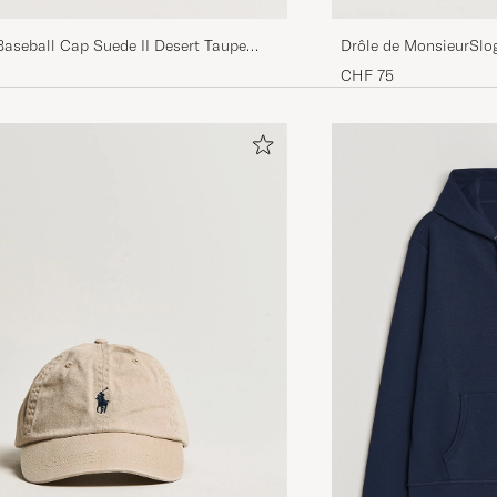
HENRYK ELIAS W
GEKAUFT AM AUF CAREOFCARL.DE
Baseball Cap Suede II Desert Taupe
Drôle de MonsieurSlo
CHF 75
Den er litt for langt over ørene.
NORA GYLTERUD B
GEKAUFT AM AUF CAREOFCARL.NO
Flot, men desværre for lille.
DORTE B
GEKAUFT AM AUF CAREOFCARL.DK
Nice
PRATICK D
GEKAUFT AM AUF CAREOFCARL.SE
Lynraskt ekspedert. 0 tull👏