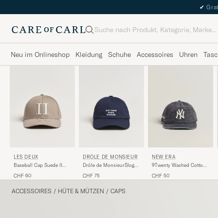
✔
Grat
Suche
Neu im Onlineshop
Kleidung
Schuhe
Accessoires
Uhren
Tasc
LES DEUX
DRÔLE DE MONSIEUR
NEW ERA
Baseball Cap Suede II
Drôle de MonsieurSlogan
9Twenty Washed Cotton
Desert Taupe Beige
BaseballNavy
Cap Navy New York
CHF 60
CHF 75
CHF 50
Yankees
ACCESSOIRES
/
HÜTE & MÜTZEN
/
CAPS