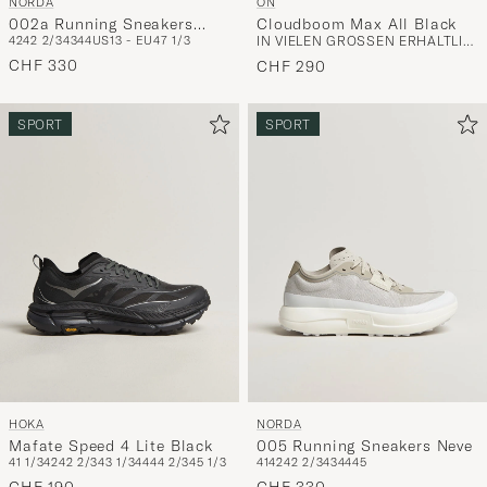
NORDA
ON
002a Running Sneakers
Cloudboom Max All Black
42
42 2/3
43
44
US13 - EU47 1/3
IN VIELEN GRÖSSEN ERHÄLTLICH
Amaranth
CHF 330
CHF 290
SPORT
SPORT
HOKA
NORDA
Mafate Speed 4 Lite Black
005 Running Sneakers Neve
41 1/3
42
42 2/3
43 1/3
44
44 2/3
45 1/3
41
42
42 2/3
43
44
45