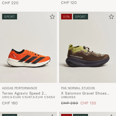
CHF 120
CHF 220
SPORT
50%
SPORT
ADIDAS PERFORMANCE
PAS NORMAL STUDIOS
Terrex Agravic Speed 2
X Salomon Gravel Shoes
UK10,5-EU45 1/3
UK7,5-EU41 1/3
42
UK8,5-EU42 2/3
UK8
UK9,5
43
44
UK10-EU44 2/3
Red/Black
Dark Earth
Regulärer Preis
Reduzierter Preis
CHF 160
CHF 260
CHF 130