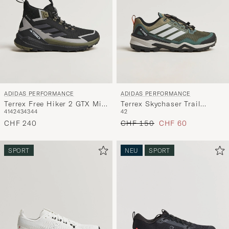
ADIDAS PERFORMANCE
ADIDAS PERFORMANCE
Terrex Free Hiker 2 GTX Mid
Terrex Skychaser Trail
41
42
43
43
44
42
Boot Black/Carbon
Sneaker Olive/Grey
Regulärer Preis
Reduzierter Preis
CHF 240
CHF 150
CHF 60
SPORT
NEU
SPORT