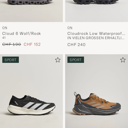
ON
ON
Cloud 6 Wolf/Rock
Cloudrock Low Waterproof
41
IN VIELEN GRÖSSEN ERHÄLTLICH
Earth/Black
Regulärer Preis
Reduzierter Preis
CHF 190
CHF 152
CHF 240
SPORT
SPORT