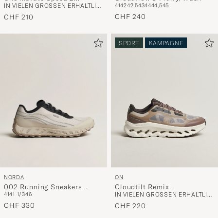
IN VIELEN GRÖSSEN ERHÄLTLICH
41
42
42,5
43
44
44,5
45
Black/Castlerock
CHF 240
CHF 210
SPORT
KAMPAGNE
NORDA
ON
002 Running Sneakers
Cloudtilt Remix
41
41 1/3
46
IN VIELEN GRÖSSEN ERHÄLTLICH
Cinder
Ash/Espresso
CHF 330
CHF 220