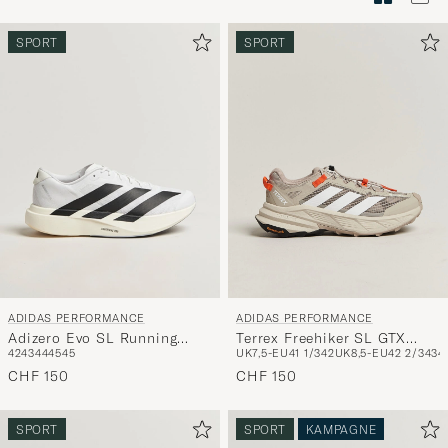
Stilberatu
um
SPORT
SPORT
die
Funktion
"Mein
Stil"
zu
aktivieren
und
erleben
Sie
eine
ADIDAS PERFORMANCE
ADIDAS PERFORMANCE
handverl
Adizero Evo SL Running
Terrex Freehiker SL GTX
Auswahl,
42
43
44
45
45
UK7,5-EU41 1/3
42
UK8,5-EU42 2/3
43
4
Sneaker White/Black
Beige/White
die
CHF 150
CHF 150
nun
Ihrem
SPORT
SPORT
KAMPAGNE