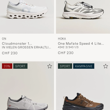
ON
HOKA
Cloudmonster 1
One Mafate Speed 4 Lite
IN VIELEN GRÖSSEN ERHÄLTLICH
42
42 2/3
43 1/3
White/White
White/Black
CHF 230
CHF 230
20%
SPORT
SPORT
KAMPAGNE