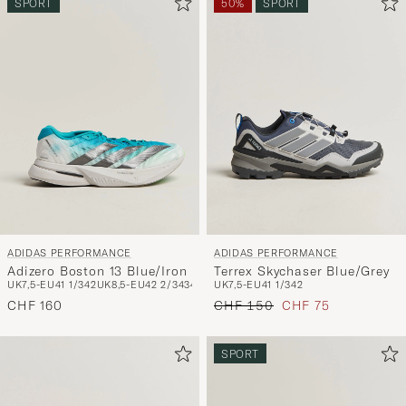
SPORT
50%
SPORT
ADIDAS PERFORMANCE
ADIDAS PERFORMANCE
Adizero Boston 13 Blue/Iron
Terrex Skychaser Blue/Grey
UK7,5-EU41 1/3
42
UK8,5-EU42 2/3
43
44
UK10-EU44 2/3
UK7,5-EU41 1/3
UK10,5-EU45 1/3
42
Regulärer Preis
Reduzierter Preis
CHF 160
CHF 150
CHF 75
SPORT