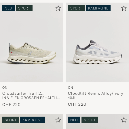
NEU
SPORT
SPORT
KAMPAGNE
ON
ON
Cloudsurfer Trail 2
Cloudtilt Remix Alloy/Ivory
IN VIELEN GRÖSSEN ERHÄLTLICH
40,5
Chalk/Ghost
CHF 220
CHF 220
SPORT
KAMPAGNE
NEU
SPORT