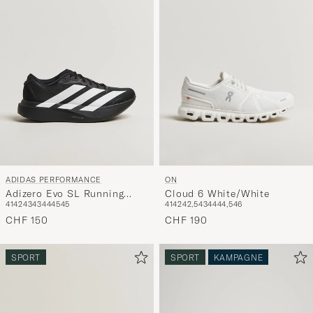
Stil
entspricht
ON
ADIDAS PERFORMANCE
Cloud 6 White/White
Adizero Evo SL Running
41
42
42,5
43
44
44,5
46
41
42
43
43
44
45
45
Sneaker Black/White
CHF 190
CHF 150
SPORT
SPORT
KAMPAGNE