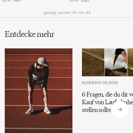
CHF 190
CHF 330
gezeigt werden
44
von
44
Entdecke mehr
GUIDES
02.09.2025
6 Fragen, die du dir 
Kauf von Laufschuh
stellen solltest