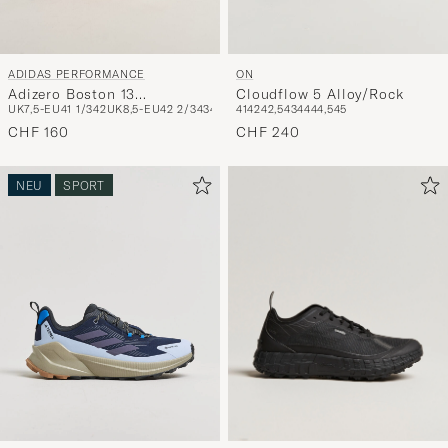
ADIDAS PERFORMANCE
ON
Adizero Boston 13
Cloudflow 5 Alloy/Rock
UK7,5-EU41 1/3
42
UK8,5-EU42 2/3
43
44
UK10-EU44 2/3
41
42
42,5
43
44
UK10,5-EU45 1/3
44,5
45
Red/Carbon
CHF 160
CHF 240
NEU
SPORT