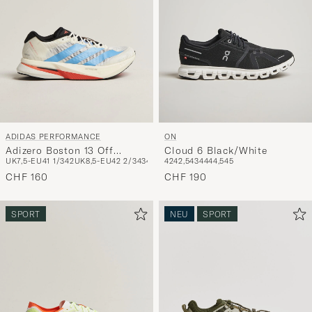
ADIDAS PERFORMANCE
ON
Adizero Boston 13 Off
Cloud 6 Black/White
UK7,5-EU41 1/3
42
UK8,5-EU42 2/3
43
44
UK10-EU44 2/3
42
42,5
43
44
44,5
UK10,5-EU45 1/3
45
White/Blue
CHF 160
CHF 190
SPORT
NEU
SPORT