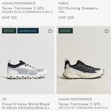
NORDA
ADIDAS PERFORMANCE
001 Running Sneakers
Terrex Trailmaker 2 GTX
41
42
42
UK8,5-EU42 2/3
43
44
UK10-EU44 2/3
Stealth Black
Blue/Beige
CHF 305
CHF 120
SPORT
KAMPAGNE
SPORT
ON
ADIDAS PERFORMANCE
Cloud 6 Versa White/Black
Terrex Trailmaker 2 GTX
IN VIELEN GRÖSSEN ERHÄLTLICH
UK7,5-EU41 1/3
42
44
UK10-EU44 2/3
White/Black