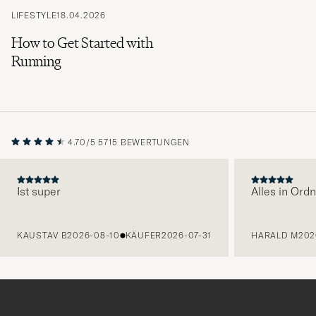
LIFESTYLE
18.04.2026
How to Get Started with
Running
4.70/5
5715 BEWERTUNGEN
Ist super
Alles in Ord
VORHERIGE
KAUSTAV B
2026-08-10
KÄUFER
2026-07-31
HARALD M
202