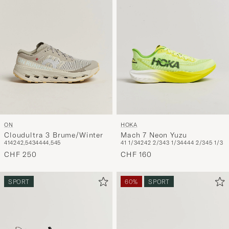
ON
HOKA
Cloudultra 3 Brume/Winter
Mach 7 Neon Yuzu
41
42
42,5
43
44
44,5
45
41 1/3
42
42 2/3
43 1/3
44
44 2/3
45 1/3
CHF 250
CHF 160
SPORT
60%
SPORT