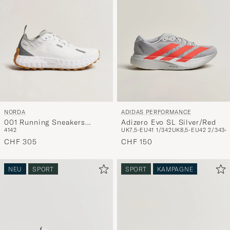
NORDA
ADIDAS PERFORMANCE
001 Running Sneakers
Adizero Evo SL Silver/Red
41
42
UK7,5-EU41 1/3
42
UK8,5-EU42 2/3
43
4
White/Gum
CHF 305
CHF 150
NEU
SPORT
SPORT
KAMPAGNE