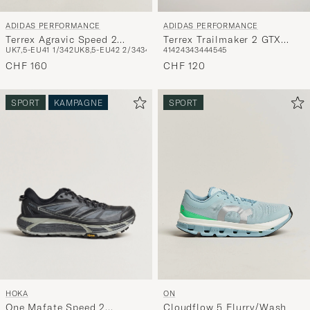
ADIDAS PERFORMANCE
ADIDAS PERFORMANCE
Terrex Agravic Speed 2
Terrex Trailmaker 2 GTX
UK7,5-EU41 1/3
42
UK8,5-EU42 2/3
43
44
41
42
43
43
44
45
45
Black/Grey
Trail Sneaker Brown/Black
CHF 160
CHF 120
SPORT
KAMPAGNE
SPORT
HOKA
ON
One Mafate Speed 2
Cloudflow 5 Flurry/Wash