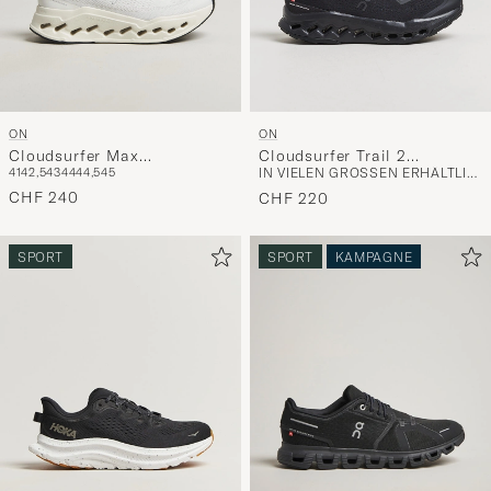
ON
ON
Cloudsurfer Max
Cloudsurfer Trail 2
41
42,5
43
44
44,5
45
IN VIELEN GRÖSSEN ERHÄLTLICH
White/White
Black/Eclipse
CHF 240
CHF 220
SPORT
SPORT
KAMPAGNE