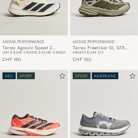
ADIDAS PERFORMANCE
ADIDAS PERFORMANCE
Terrex Agravic Speed 2
Terrex Freehiker SL GTX
UK7,5-EU41 1/3
UK10,5-EU45 1/3
42
UK8,5-EU42 2/3
44
UK10-EU44 2/3
43
44
UK10-EU44 2/3
White/Black
Olive/Khaki
CHF 160
CHF 150
NEU
SPORT
SPORT
KAMPAGNE