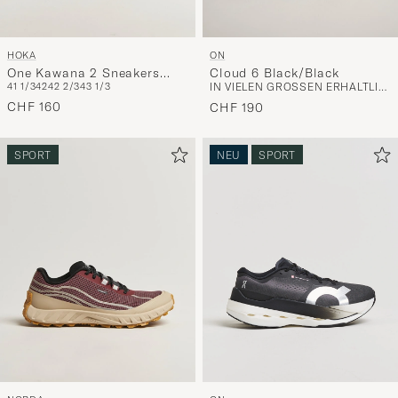
HOKA
ON
One Kawana 2 Sneakers
Cloud 6 Black/Black
41 1/3
42
42 2/3
43 1/3
IN VIELEN GRÖSSEN ERHÄLTLICH
Black/White
CHF 160
CHF 190
SPORT
NEU
SPORT