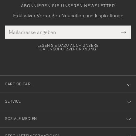
ABONNIEREN SIE UNSEREN NEWSLETTER
Exklusiver Vorrang zu Neuheiten und Inspirationen
E-
Tack
lichtfeld
Mail
Submi
Adresse
för
Newsl
Form
LESEN SIE DAZU AUCH UNSERE
att
DATENSCHUTZVERORDNUNG
du
anmälde
dig
till
CARE OF CARL
vårt
nyhetsbrev!
SERVICE
SOZIALE MEDIEN
GESCHÄFTSINFORMATIONEN