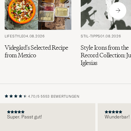
LIFESTYLE
04.08.2026
STIL-TIPPS
01.08.2026
Videgård's Selected Recipe
Style Icons from the
from Mexico
Record Collection: Ju
Iglesias
4.70/5
5553 BEWERTUNGEN
Super. Passt gut!
Wunderbar!
VORHERIGE