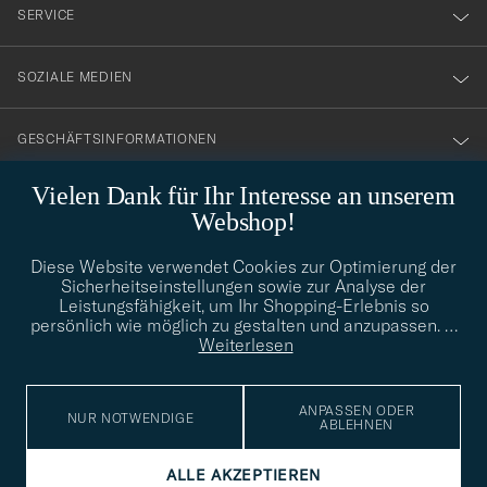
nyhetsbrev!
SERVICE
SOZIALE MEDIEN
GESCHÄFTSINFORMATIONEN
Vielen Dank für Ihr Interesse an unserem
Webshop!
STILBERATUNG
Diese Website verwendet Cookies zur Optimierung der
Benötigen Sie Hilfe bei der Suche nach Ihrem persönlichen Stil?
Sicherheitseinstellungen sowie zur Analyse der
Wenden Sie sich an uns, wir helfen Ihnen gerne weiter!
Leistungsfähigkeit, um Ihr Shopping-Erlebnis so
persönlich wie möglich zu gestalten und anzupassen.
…
info@careofcarl.de
STILBERATUNG
Weiterlesen
ANPASSEN ODER
NUR NOTWENDIGE
ABLEHNEN
© Care of Carl 2026
ALLE AKZEPTIEREN