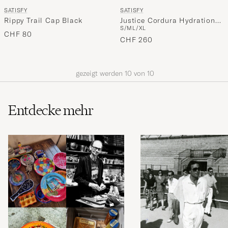
SATISFY
SATISFY
Rippy Trail Cap Black
Justice Cordura Hydration
S/M
L/XL
Vest 5L Black
CHF 80
CHF 260
gezeigt werden
10
von
10
Entdecke mehr