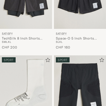
SATISFY
SATISFY
TechSilk 8 Inch Shorts
Space-O 5 Inch Shorts
S
M
L
XL
S
L
XL
Black
Black
CHF 200
CHF 160
SPORT
SPORT