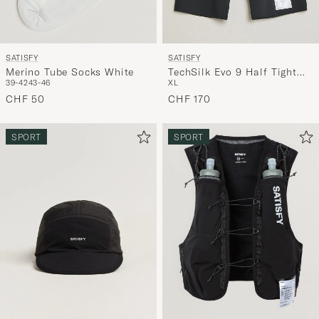
SATISFY
SATISFY
Merino Tube Socks White
TechSilk Evo 9 Half Tight
39-42
43-46
XL
Black
CHF 50
CHF 170
SPORT
SPORT