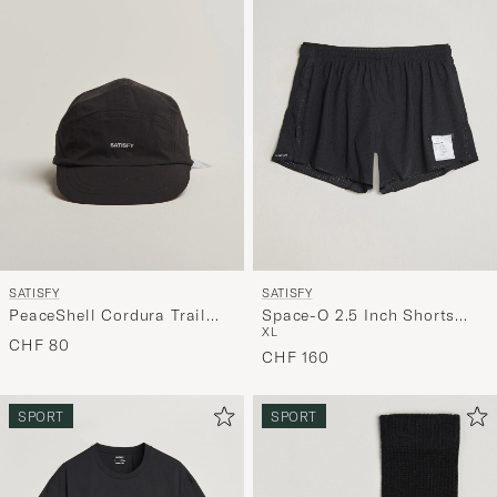
die
Funktion
"Mein
Stil"
zu
aktivieren
und
erleben
Sie
eine
SATISFY
SATISFY
handverl
PeaceShell Cordura Trail
Space-O 2.5 Inch Shorts
Auswahl,
XL
Cap Black
Black
CHF 80
die
CHF 160
nun
Ihrem
SPORT
SPORT
Stil
entspricht