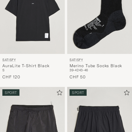
SATISFY
SATISFY
AuraLite T-Shirt Black
Merino Tube Socks Black
S
39-42
43-46
CHF 120
CHF 50
SPORT
SPORT