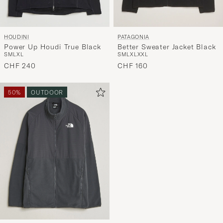
HOUDINI
PATAGONIA
Power Up Houdi True Black
Better Sweater Jacket Black
S
M
L
XL
S
M
L
XL
XXL
CHF 240
CHF 160
50%
OUTDOOR