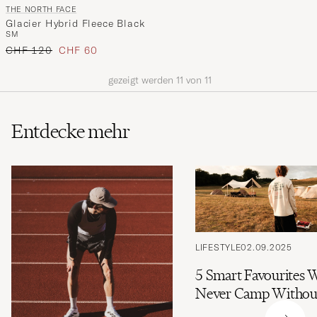
THE NORTH FACE
Glacier Hybrid Fleece Black
S
M
Regulärer Preis
Reduzierter Preis
CHF 120
CHF 60
gezeigt werden
11
von
11
Entdecke mehr
LIFESTYLE
02.09.2025
5 Smart Favourites 
Never Camp Withou