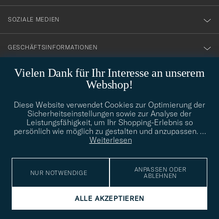
SOZIALE MEDIEN
GESCHÄFTSINFORMATIONEN
Vielen Dank für Ihr Interesse an unserem
Webshop!
STILBERATUNG
Diese Website verwendet Cookies zur Optimierung der
Benötigen Sie Hilfe bei der Suche nach Ihrem persönlichen Stil?
Sicherheitseinstellungen sowie zur Analyse der
Wenden Sie sich an uns, wir helfen Ihnen gerne weiter!
Leistungsfähigkeit, um Ihr Shopping-Erlebnis so
persönlich wie möglich zu gestalten und anzupassen.
…
info@careofcarl.de
STILBERATUNG
Weiterlesen
ANPASSEN ODER
NUR NOTWENDIGE
ABLEHNEN
© Care of Carl 2026
ALLE AKZEPTIEREN