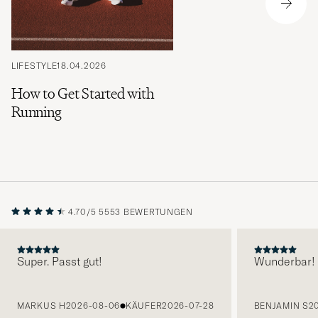
LIFESTYLE
18.04.2026
How to Get Started with
Running
4.70/5
5553 BEWERTUNGEN
Super. Passt gut!
Wunderbar!
VORHERIGE
MARKUS H
2026-08-06
KÄUFER
2026-07-28
BENJAMIN S
2