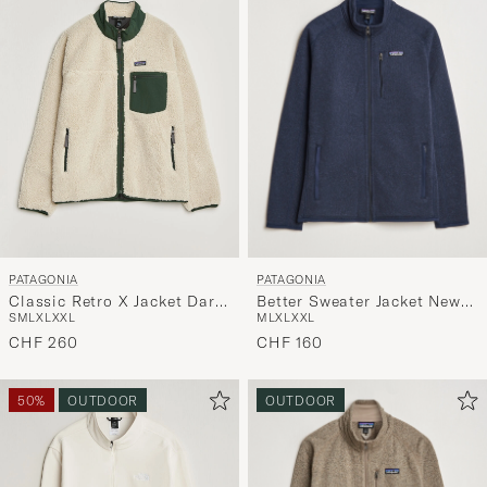
Stil
entspricht
PATAGONIA
PATAGONIA
Better Sweater Jacket New
Classic Retro X Jacket Dark
M
L
XL
XXL
S
M
L
XL
XXL
Navy
Natural
CHF 160
CHF 260
50%
OUTDOOR
OUTDOOR