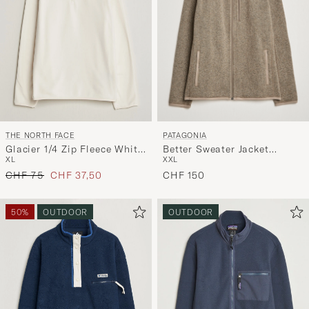
PATAGONIA
THE NORTH FACE
Better Sweater Jacket
Glacier 1/4 Zip Fleece White
XXL
XL
Seabird Grey
Dune
Regulärer Preis
Reduzierter Preis
CHF 150
CHF 75
CHF 37,50
50%
OUTDOOR
OUTDOOR