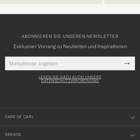
ABONNIEREN SIE UNSEREN NEWSLETTER
Exklusiver Vorrang zu Neuheiten und Inspirationen
E-
Tack
lichtfeld
Mail
Submi
Adresse
för
Newsl
Form
LESEN SIE DAZU AUCH UNSERE
att
DATENSCHUTZVERORDNUNG
du
anmälde
dig
till
CARE OF CARL
vårt
nyhetsbrev!
SERVICE