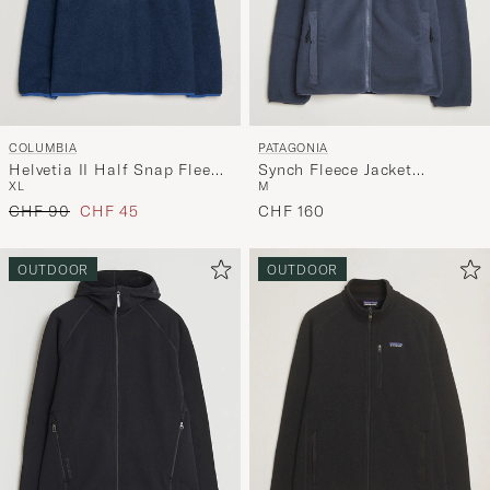
COLUMBIA
PATAGONIA
Helvetia II Half Snap Fleece
Synch Fleece Jacket
XL
M
Navy
Smolder Blue
Regulärer Preis
Reduzierter Preis
CHF 90
CHF 45
CHF 160
OUTDOOR
OUTDOOR