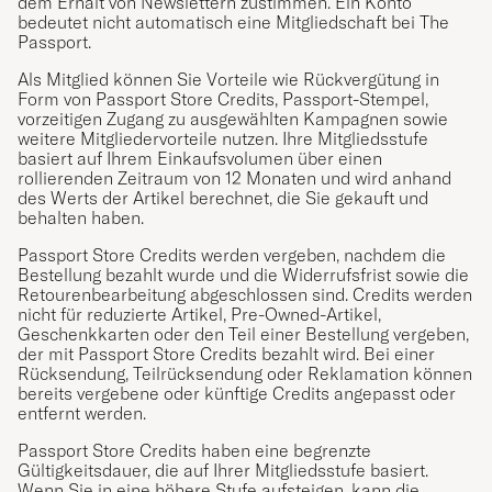
dem Erhalt von Newslettern zustimmen. Ein Konto
bedeutet nicht automatisch eine Mitgliedschaft bei The
Passport.
Als Mitglied können Sie Vorteile wie Rückvergütung in
Form von Passport Store Credits, Passport-Stempel,
vorzeitigen Zugang zu ausgewählten Kampagnen sowie
weitere Mitgliedervorteile nutzen. Ihre Mitgliedsstufe
basiert auf Ihrem Einkaufsvolumen über einen
rollierenden Zeitraum von 12 Monaten und wird anhand
des Werts der Artikel berechnet, die Sie gekauft und
behalten haben.
Passport Store Credits werden vergeben, nachdem die
Bestellung bezahlt wurde und die Widerrufsfrist sowie die
Retourenbearbeitung abgeschlossen sind. Credits werden
nicht für reduzierte Artikel, Pre-Owned-Artikel,
Geschenkkarten oder den Teil einer Bestellung vergeben,
der mit Passport Store Credits bezahlt wird. Bei einer
Rücksendung, Teilrücksendung oder Reklamation können
bereits vergebene oder künftige Credits angepasst oder
entfernt werden.
Passport Store Credits haben eine begrenzte
Gültigkeitsdauer, die auf Ihrer Mitgliedsstufe basiert.
Wenn Sie in eine höhere Stufe aufsteigen, kann die