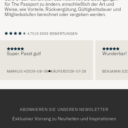
für The Passport zu ändern, einschließlich der Art und
Weise, wie Vorteile, Rückvergütung, Gültigkeitsdauer und
Mitgliedsstufen berechnet oder vergeben werden.
4.70/5
5553 BEWERTUNGEN
Super. Passt gut!
Wunderbar!
VORHERIGE
MARKUS H
2026-08-06
KÄUFER
2026-07-28
BENJAMIN S
2
ABONNIEREN SIE UNSEREN NEWSLETTER
Exklusiver Vorrang zu Neuheiten und Inspirationen