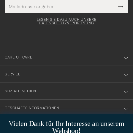
E-
Tack
lichtfeld
Mail
Submi
Adresse
för
Newsl
Form
LESEN SIE DAZU AUCH UNSERE
att
DATENSCHUTZVERORDNUNG
du
anmälde
dig
till
CARE OF CARL
vårt
nyhetsbrev!
SERVICE
SOZIALE MEDIEN
GESCHÄFTSINFORMATIONEN
Vielen Dank für Ihr Interesse an unserem
Webshop!
STILBERATUNG