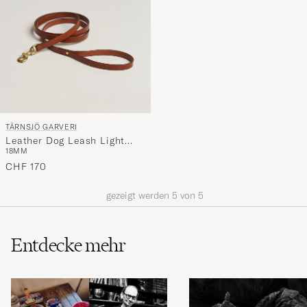
TÄRNSJÖ GARVERI
Leather Dog Leash Light
18MM
Brown
CHF 170
gezeigt werden
5
von
5
Entdecke mehr