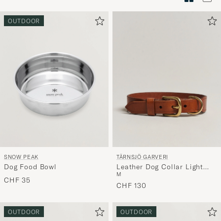
Stilberatu
um
OUTDOOR
die
Funktion
"Mein
Stil"
zu
aktivieren
und
erleben
Sie
eine
SNOW PEAK
TÄRNSJÖ GARVERI
handverl
Dog Food Bowl
Leather Dog Collar Light
Auswahl,
M
Brown
CHF 35
die
CHF 130
nun
Ihrem
OUTDOOR
OUTDOOR