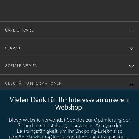
du
anmälde
dig
till
CARE OF CARL
vårt
nyhetsbrev!
SERVICE
SOZIALE MEDIEN
GESCHÄFTSINFORMATIONEN
Vielen Dank für Ihr Interesse an unserem
Webshop!
STILBERATUNG
Diese Website verwendet Cookies zur Optimierung der
Benötigen Sie Hilfe bei der Suche nach Ihrem persönlichen Stil?
Sicherheitseinstellungen sowie zur Analyse der
Wenden Sie sich an uns, wir helfen Ihnen gerne weiter!
Leistungsfähigkeit, um Ihr Shopping-Erlebnis so
persönlich wie möglich zu gestalten und anzupassen.
…
info@careofcarl.de
STILBERATUNG