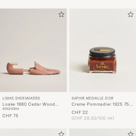
LOAKE SHOEMAKERS
SAPHIR MEDAILLE D'OR
Loake 1880 Cedar Wood
Creme Pommadier 1925 75
40
42
43
44
Shoe Tree
ml Cognac
CHF 22
CHF 75
(CHF 29.33/100 ml)