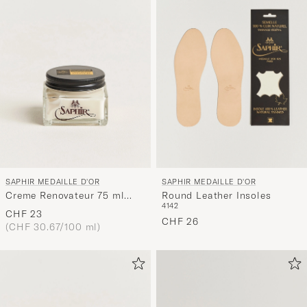
Stil
entspricht
SAPHIR MEDAILLE D'OR
SAPHIR MEDAILLE D'OR
Creme Renovateur 75 ml
Round Leather Insoles
41
42
Neutral
CHF 23
CHF 26
(CHF 30.67/100 ml)