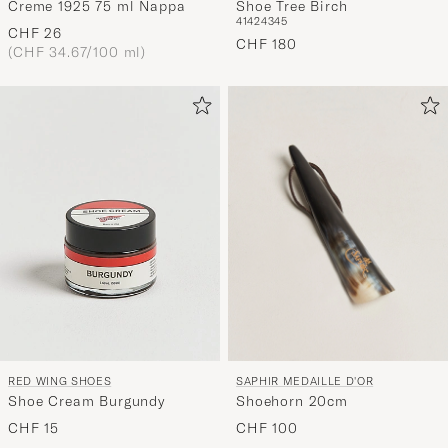
Creme 1925 75 ml Nappa
Shoe Tree Birch
41
42
43
45
CHF 26
CHF 180
(CHF 34.67/100 ml)
SAPHIR MEDAILLE D'OR
RED WING SHOES
Shoehorn 20cm
Shoe Cream Burgundy
CHF 100
CHF 15