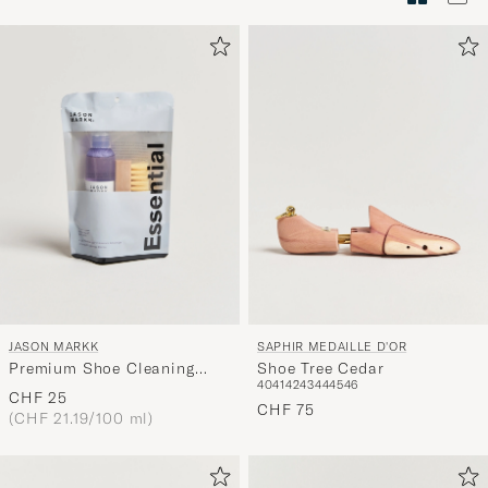
Stilberatu
um
die
Funktion
"Mein
Stil"
zu
aktivieren
und
erleben
Sie
eine
JASON MARKK
SAPHIR MEDAILLE D'OR
handverl
Premium Shoe Cleaning
Shoe Tree Cedar
Auswahl,
40
41
42
43
44
45
46
Essential Kit
CHF 25
die
CHF 75
(CHF 21.19/100 ml)
nun
Ihrem