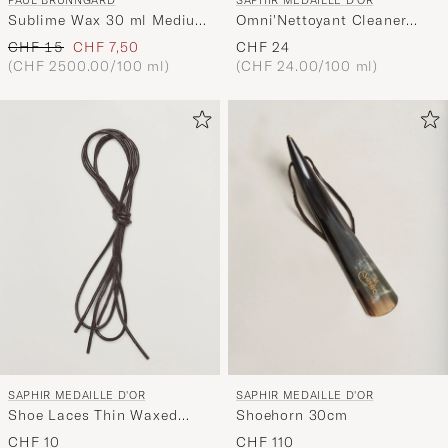
PAUL BRUNNGÅRD
SAPHIR MEDAILLE D'OR
Sublime Wax 30 ml Medium
Omni'Nettoyant Cleaner
Brown
Neutral
Regulärer Preis
Reduzierter Preis
CHF 15
CHF 7,50
CHF 24
(CHF 2500.00/100 ml)
(CHF 24.00/100 ml)
SAPHIR MEDAILLE D'OR
SAPHIR MEDAILLE D'OR
Shoe Laces Thin Waxed
Shoehorn 30cm
75cm Dark Brown
CHF 10
CHF 110