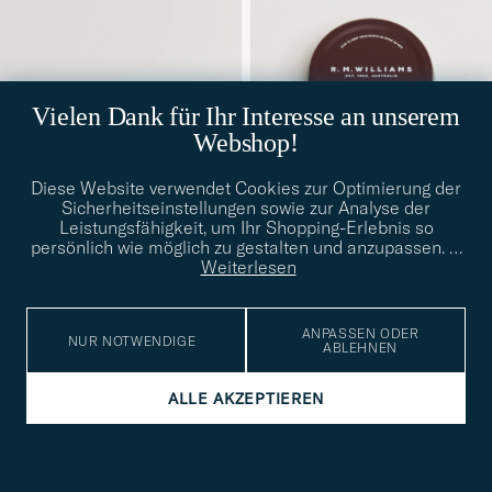
Vielen Dank für Ihr Interesse an unserem
Webshop!
Diese Website verwendet Cookies zur Optimierung der
Sicherheitseinstellungen sowie zur Analyse der
Leistungsfähigkeit, um Ihr Shopping-Erlebnis so
CARE WITH CARL
R.M.WILLIAMS
persönlich wie möglich zu gestalten und anzupassen.
…
Shoe Tree 5-Pack
Stockman's Boot Polish
Weiterlesen
70ml Chestnut
CHF 210
CHF 15
ANPASSEN ODER
NUR NOTWENDIGE
ABLEHNEN
ALLE AKZEPTIEREN