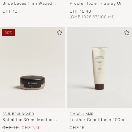
Shoe Laces Thin Waxed
Proofer 150ml - Spray On
75cm Tobacco
CHF 10
CHF 15,40
(CHF 1026.67/100 ml)
50%
PAUL BRUNNGÅRD
R.M.WILLIAMS
Spitshine 30 ml Medium
Leather Conditioner 100ml
Brown
Regulärer Preis
Reduzierter Preis
CHF 15
CHF 7,50
CHF 15