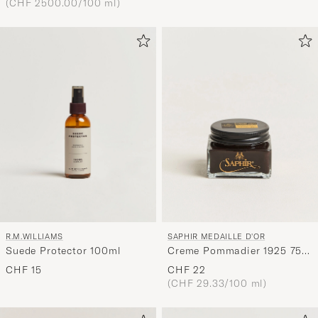
(CHF 2500.00/100 ml)
R.M.WILLIAMS
SAPHIR MEDAILLE D'OR
Suede Protector 100ml
Creme Pommadier 1925 75
ml Dark Brown
CHF 15
CHF 22
(CHF 29.33/100 ml)