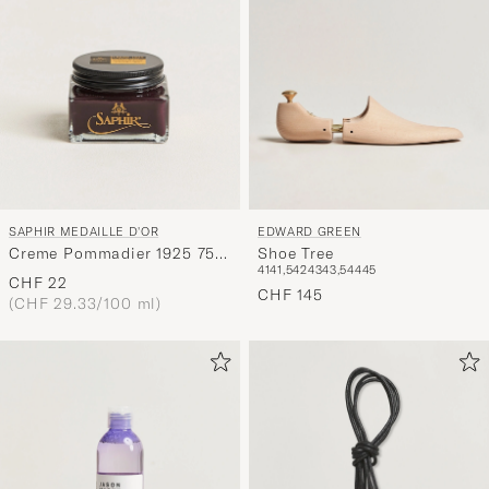
SAPHIR MEDAILLE D'OR
EDWARD GREEN
Creme Pommadier 1925 75
Shoe Tree
41
41,5
42
43
43,5
44
45
ml Burgundy
CHF 22
CHF 145
(CHF 29.33/100 ml)