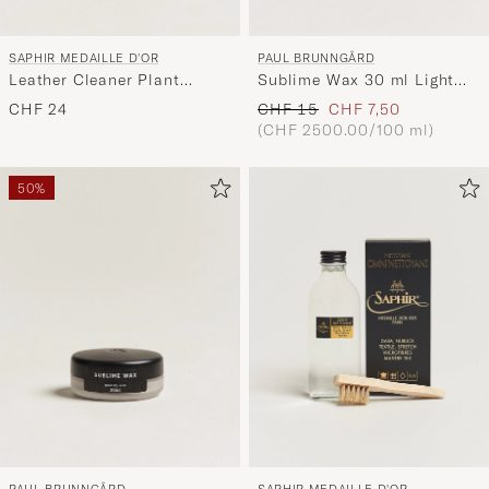
SAPHIR MEDAILLE D'OR
PAUL BRUNNGÅRD
Leather Cleaner Plant
Sublime Wax 30 ml Light
Based 100ml
Brown
Regulärer Preis
Reduzierter Preis
CHF 24
CHF 15
CHF 7,50
(CHF 2500.00/100 ml)
50%