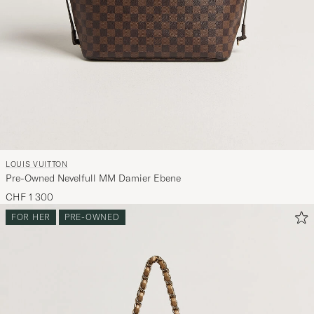
die
nun
Ihrem
Stil
entspricht
LOUIS VUITTON
Pre-Owned Nevelfull MM Damier Ebene
CHF 1 300
FOR HER
PRE-OWNED