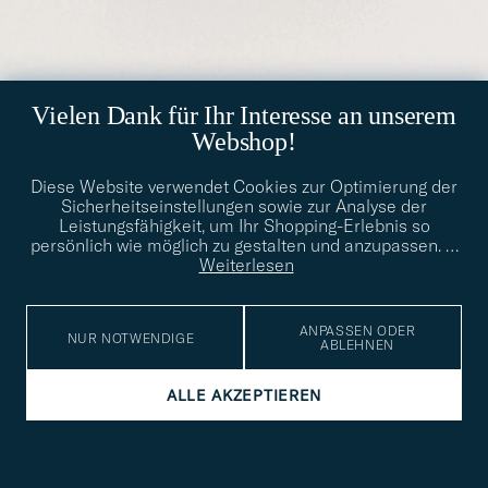
Vielen Dank für Ihr Interesse an unserem
CHANEL
Pre-Owned Classic Long Flap Wallet Caviar Leather Black
Webshop!
CHF 1 300
Diese Website verwendet Cookies zur Optimierung der
FOR HER
PRE-OWNED
Sicherheitseinstellungen sowie zur Analyse der
Leistungsfähigkeit, um Ihr Shopping-Erlebnis so
persönlich wie möglich zu gestalten und anzupassen.
…
Weiterlesen
ANPASSEN ODER
NUR NOTWENDIGE
ABLEHNEN
ALLE AKZEPTIEREN