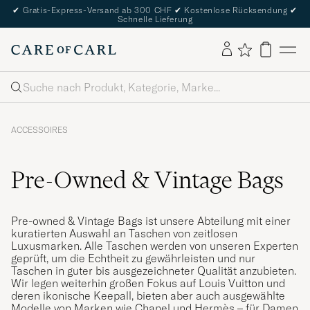
✔
Gratis-Express-Versand ab 300 CHF
✔
Kostenlose Rücksendung
✔
Schnelle Lieferung
Suche
ACCESSOIRES
Pre-Owned & Vintage Bags
Pre-owned & Vintage Bags ist unsere Abteilung mit einer
kuratierten Auswahl an Taschen von zeitlosen
Luxusmarken. Alle Taschen werden von unseren Experten
geprüft, um die Echtheit zu gewährleisten und nur
Taschen in guter bis ausgezeichneter Qualität anzubieten.
Wir legen weiterhin großen Fokus auf Louis Vuitton und
deren ikonische Keepall, bieten aber auch ausgewählte
Modelle von Marken wie Chanel und Hermès – für Damen