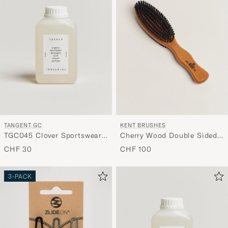
Stil
entspricht
TANGENT GC
KENT BRUSHES
TGC045 Clover Sportswear
Cherry Wood Double Sided
Detergent
Clothing Brush
CHF 30
CHF 100
3-PACK