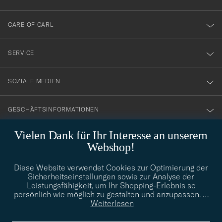
dig
till
CARE OF CARL
vårt
nyhetsbrev!
SERVICE
SOZIALE MEDIEN
GESCHÄFTSINFORMATIONEN
Vielen Dank für Ihr Interesse an unserem
Webshop!
STILBERATUNG
Diese Website verwendet Cookies zur Optimierung der
Benötigen Sie Hilfe bei der Suche nach Ihrem persönlichen Stil?
Sicherheitseinstellungen sowie zur Analyse der
Wenden Sie sich an uns, wir helfen Ihnen gerne weiter!
Leistungsfähigkeit, um Ihr Shopping-Erlebnis so
persönlich wie möglich zu gestalten und anzupassen.
…
info@careofcarl.de
STILBERATUNG
Weiterlesen