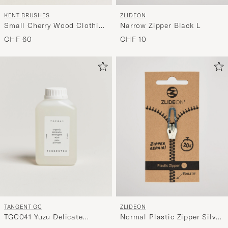
KENT BRUSHES
ZLIDEON
Small Cherry Wood Clothing
Narrow Zipper Black L
Brush
CHF 60
CHF 10
TANGENT GC
ZLIDEON
TGC041 Yuzu Delicate
Normal Plastic Zipper Silver
Detergent
L