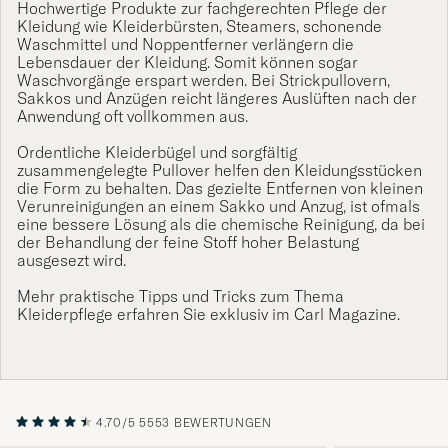
Hochwertige Produkte zur fachgerechten Pflege der
Kleidung wie Kleiderbürsten, Steamers, schonende
Waschmittel und Noppentferner verlängern die
Lebensdauer der Kleidung. Somit können sogar
Waschvorgänge erspart werden. Bei
Strickpullovern
,
Sakkos
und
Anzügen
reicht längeres Auslüften nach der
Anwendung oft vollkommen aus.
Ordentliche Kleiderbügel und sorgfältig
zusammengelegte
Pullover
helfen den Kleidungsstücken
die Form zu behalten. Das gezielte Entfernen von kleinen
Verunreinigungen an einem Sakko und Anzug, ist ofmals
eine bessere Lösung als die chemische Reinigung, da bei
der Behandlung der feine Stoff hoher Belastung
ausgesezt wird.
Mehr praktische Tipps und Tricks zum Thema
Kleiderpflege erfahren Sie exklusiv im
Carl Magazine.
4.70/5
5553 BEWERTUNGEN