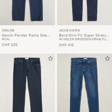
ORSLOW
JACOB COHËN
Denim Painter Pants One
Bard Slim Fit Super Stretch
M
L
XL
IN VIELEN GRÖSSEN ERHÄLTLICH
Wash
Jeans Rinse Wash
CHF 225
CHF 415