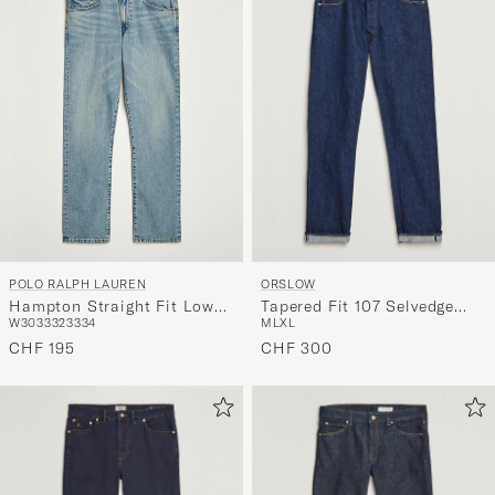
Stil
entspricht
ORSLOW
POLO RALPH LAUREN
Tapered Fit 107 Selvedge
Hampton Straight Fit Low
M
L
XL
W30
33
32
33
34
Jeans One Wash
Str Jeans Dixon Street
CHF 300
CHF 195