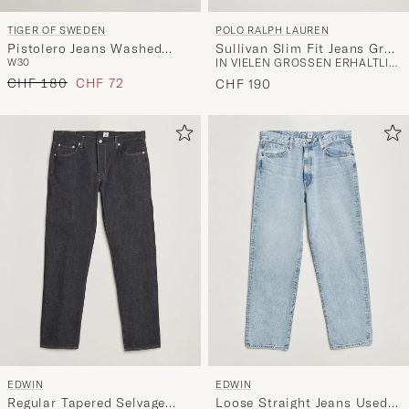
POLO RALPH LAUREN
TIGER OF SWEDEN
Sullivan Slim Fit Jeans Grey
Pistolero Jeans Washed
IN VIELEN GRÖSSEN ERHÄLTLICH
W30
Warren Stretch
Black
Regulärer Preis
Reduzierter Preis
CHF 180
CHF 72
CHF 190
EDWIN
EDWIN
Regular Tapered Selvage
Loose Straight Jeans Used