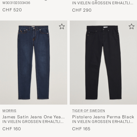
W30
31
32
33
34
36
IN VIELEN GRÖSSEN ERHÄLTLICH
Stretch Jeans Mid Blue
Black
CHF 520
CHF 290
MORRIS
TIGER OF SWEDEN
James Satin Jeans One Year
Pistolero Jeans Perma Black
IN VIELEN GRÖSSEN ERHÄLTLICH
IN VIELEN GRÖSSEN ERHÄLTLICH
Wash
CHF 160
CHF 165