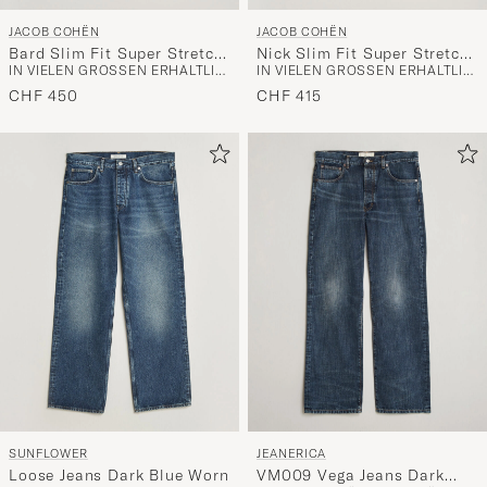
JACOB COHËN
JACOB COHËN
Bard Slim Fit Super Stretch
Nick Slim Fit Super Stretch
IN VIELEN GRÖSSEN ERHÄLTLICH
IN VIELEN GRÖSSEN ERHÄLTLICH
Jeans Light Vintage
Jeans Rinse Wash
CHF 450
CHF 415
SUNFLOWER
JEANERICA
Loose Jeans Dark Blue Worn
VM009 Vega Jeans Dark