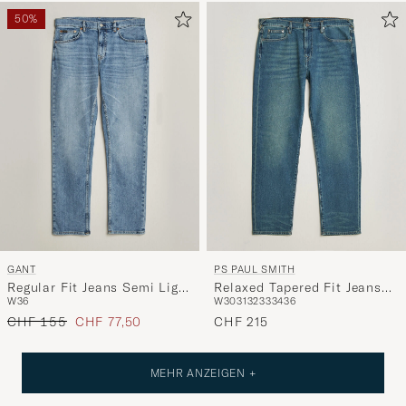
50%
GANT
PS PAUL SMITH
Regular Fit Jeans Semi Light
Relaxed Tapered Fit Jeans
W36
W30
31
32
33
34
36
Blue Worn In
Vintage Blue
Regulärer Preis
Reduzierter Preis
CHF 155
CHF 77,50
CHF 215
MEHR ANZEIGEN +