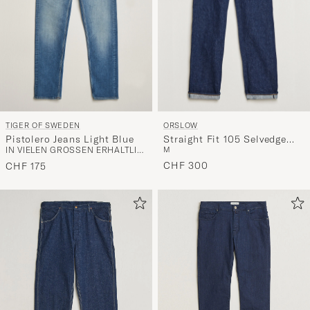
TIGER OF SWEDEN
ORSLOW
Pistolero Jeans Light Blue
Straight Fit 105 Selvedge
IN VIELEN GRÖSSEN ERHÄLTLICH
M
Jeans One Wash
CHF 300
CHF 175