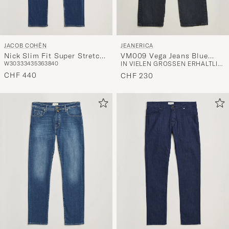
JACOB COHËN
JEANERICA
Nick Slim Fit Super Stretch
VM009 Vega Jeans Blue
W30
33
34
35
36
38
40
IN VIELEN GRÖSSEN ERHÄLTLICH
Jeans Medium Vintage
Black
CHF 440
CHF 230