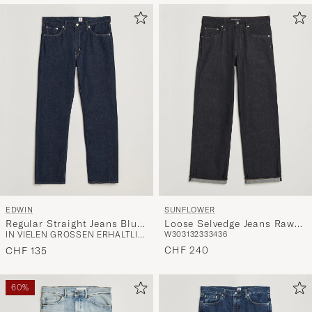
EDWIN
SUNFLOWER
Regular Straight Jeans Blue
Loose Selvedge Jeans Raw
IN VIELEN GRÖSSEN ERHÄLTLICH
W30
31
32
33
34
36
Rinsed
Indigo
CHF 240
CHF 135
60%