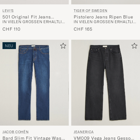
LEVI'S
TIGER OF SWEDEN
501 Original Fit Jeans
Pistolero Jeans Ripen Blue
IN VIELEN GRÖSSEN ERHÄLTLICH
IN VIELEN GRÖSSEN ERHÄLTLICH
Stonewash
CHF 110
CHF 165
NEU
JACOB COHËN
JEANERICA
Bard Slim Fit Vintage Wash
VM009 Vega Jeans Gesso