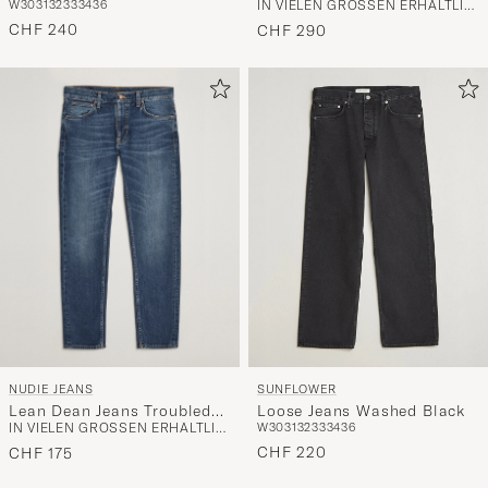
W30
31
32
33
34
36
IN VIELEN GRÖSSEN ERHÄLTLICH
Blue Righe
CHF 240
CHF 290
NUDIE JEANS
SUNFLOWER
Lean Dean Jeans Troubled
Loose Jeans Washed Black
IN VIELEN GRÖSSEN ERHÄLTLICH
W30
31
32
33
34
36
Sea
CHF 220
CHF 175