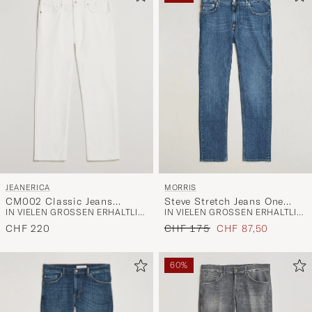
JEANERICA
MORRIS
CM002 Classic Jeans
Steve Stretch Jeans One
IN VIELEN GRÖSSEN ERHÄLTLICH
IN VIELEN GRÖSSEN ERHÄLTLICH
Natural White
Year Wash
Regulärer Preis
Reduzierter Preis
CHF 220
CHF 175
CHF 87,50
60%