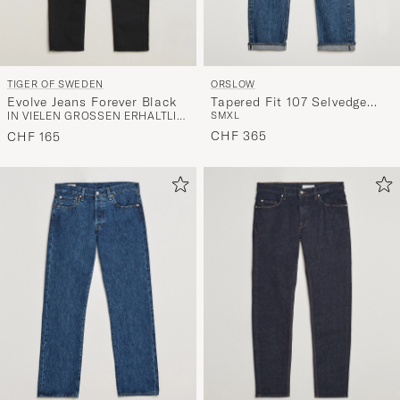
TIGER OF SWEDEN
ORSLOW
Evolve Jeans Forever Black
Tapered Fit 107 Selvedge
IN VIELEN GRÖSSEN ERHÄLTLICH
S
M
XL
Jeans 2 Year Wash
CHF 365
CHF 165