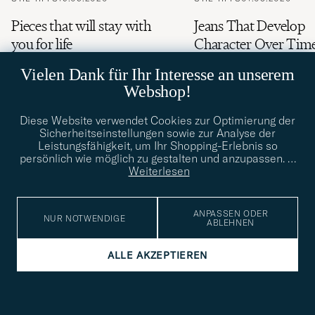
Pieces that will stay with
Jeans That Develop
you for life
Character Over Tim
Vielen Dank für Ihr Interesse an unserem
Webshop!
Diese Website verwendet Cookies zur Optimierung der
Sicherheitseinstellungen sowie zur Analyse der
Leistungsfähigkeit, um Ihr Shopping-Erlebnis so
persönlich wie möglich zu gestalten und anzupassen.
…
Jeans
Weiterlesen
Jeans gehören zur absoluten Grundausstattung und sind
ANPASSEN ODER
NUR NOTWENDIGE
aus keiner Garderobe wegzudenken. Alle
ABLEHNEN
Stylingmöglichkeiten aufzuzählen, würde den Rahmen
sprengen. Durch unterschiedliche Schnitte, Passformen,
ALLE AKZEPTIEREN
Farben und Stoffbeschaffenheiten findet sich für jede
Gelegenheit das geeignete Modell. Ursprünglich waren
Jeans als einfache Arbeitshosen für jene gedacht, die
unter den härtesten Bedingungen für ihr Brot schuften
mussten. In der Zeit des nordamerikanischen