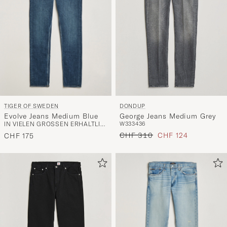
TIGER OF SWEDEN
DONDUP
Evolve Jeans Medium Blue
George Jeans Medium Grey
IN VIELEN GRÖSSEN ERHÄLTLICH
W33
34
36
Regulärer Preis
Reduzierter Preis
CHF 310
CHF 124
CHF 175