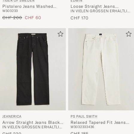
TIGER OF SWEDEN
EDWIN
Pistolero Jeans Washed
Loose Straight Jeans
W30
32
33
IN VIELEN GRÖSSEN ERHÄLTLICH
Grey
Washed Grey
Regulärer Preis
Reduzierter Preis
CHF 200
CHF 60
CHF 170
JEANERICA
PS PAUL SMITH
Arrow Straight Jeans Black
Relaxed Tapered Fit Jeans
IN VIELEN GRÖSSEN ERHÄLTLICH
W30
32
33
34
36
Rinse
Off White
CHF 185
CHF 230