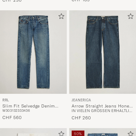
RRL
JEANERICA
Slim Fit Selvedge Denim
Arrow Straight Jeans Honey
W30
31
32
33
34
36
IN VIELEN GRÖSSEN ERHÄLTLICH
Hillsview Wash
Mid Blue
CHF 560
CHF 260
50%