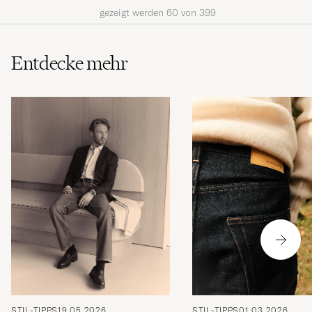
gezeigt werden
60
von
399
Entdecke mehr
STIL-TIPPS
19.05.2026
STIL-TIPPS
01.03.2026