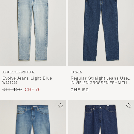
TIGER OF SWEDEN
EDWIN
Evolve Jeans Light Blue
Regular Straight Jeans Used
W32
32
36
IN VIELEN GRÖSSEN ERHÄLTLICH
Mid Blue
Regulärer Preis
Reduzierter Preis
CHF 190
CHF 76
CHF 150