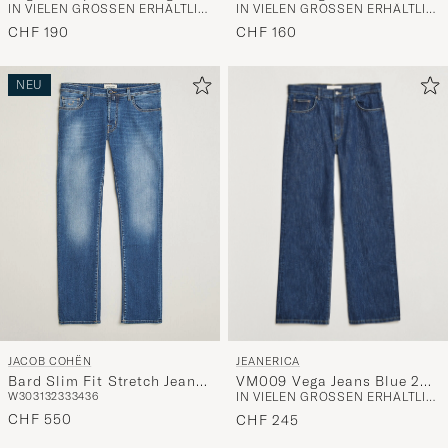
IN VIELEN GRÖSSEN ERHÄLTLICH
IN VIELEN GRÖSSEN ERHÄLTLICH
Jeans Unwashed
Light Blue
CHF 190
CHF 160
NEU
JEANERICA
JACOB COHËN
VM009 Vega Jeans Blue 2
Bard Slim Fit Stretch Jeans
IN VIELEN GRÖSSEN ERHÄLTLICH
W30
31
32
33
34
36
Weeks
Light Blue
CHF 550
CHF 245