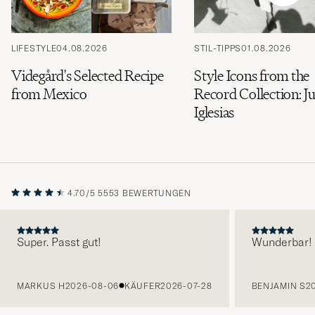
LIFESTYLE
04.08.2026
STIL-TIPPS
01.08.2026
Videgård's Selected Recipe
Style Icons from the
from Mexico
Record Collection: Ju
Iglesias
4.70/5
5553 BEWERTUNGEN
Super. Passt gut!
Wunderbar!
VORHERIGE
MARKUS H
2026-08-06
KÄUFER
2026-07-28
BENJAMIN S
2