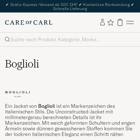
✔
Gratis-Express-Versand ab 300 CHF
✔
Kostenlose Rücksendung
✔
Schnelle Lieferung
Suche
Boglioli
Ein Jacket von
Boglioli
ist ein Markenzeichen des
italienischen Stils. Die Unconstructed-Jacket mit
millimetergenau berechneten Details ist ihr
Markenzeichen. Mit weich geformten Schultern und engen
Ärmeln sowie dünnen gewaschenen Stoffen kommen Sie
der lockren italienischen Eleganz einen Schritt näher.