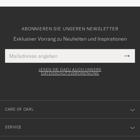
ABONNIEREN SIE UNSEREN NEWSLETTER
Exklusiver Vorrang zu Neuheiten und Inspirationen
E-
Tack
lichtfeld
Mail
Submi
Adresse
för
Newsl
Form
LESEN SIE DAZU AUCH UNSERE
att
DATENSCHUTZVERORDNUNG
du
anmälde
dig
till
CARE OF CARL
vårt
nyhetsbrev!
SERVICE