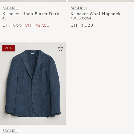
BOGLIOLI
BOGLIOLI
K Jacket Wool Hopsack
K Jacket Linen Blazer Dark
46
48
50
52
54
48
Blazer Navy
Brown
Regulärer Preis
Reduzierter Preis
CHF 1 020
CHF 855
CHF 427,50
20%
BOGLIOLI