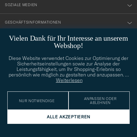
SOZIALE MEDIEN
GESCHÄFTSINFORMATIONEN
Vielen Dank für Ihr Interesse an unserem
Webshop!
STILBERATUNG
Diese Website verwendet Cookies zur Optimierung der
Benötigen Sie Hilfe bei der Suche nach Ihrem persönlichen Stil?
Sicherheitseinstellungen sowie zur Analyse der
Wenden Sie sich an uns, wir helfen Ihnen gerne weiter!
Leistungsfähigkeit, um Ihr Shopping-Erlebnis so
info@careofcarl.de
persönlich wie möglich zu gestalten und anzupassen.
…
STILBERATUNG
Weiterlesen
ANPASSEN ODER
NUR NOTWENDIGE
ABLEHNEN
© Care of Carl 2026
ALLE AKZEPTIEREN