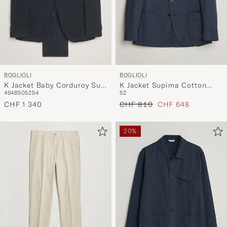
BOGLIOLI
BOGLIOLI
K Jacket Baby Corduroy Suit
K Jacket Supima Cotton
46
48
50
52
54
52
Navy
Blazer Navy
Regulärer Preis
Reduzierter Preis
CHF 1 340
CHF 810
CHF 648
20%