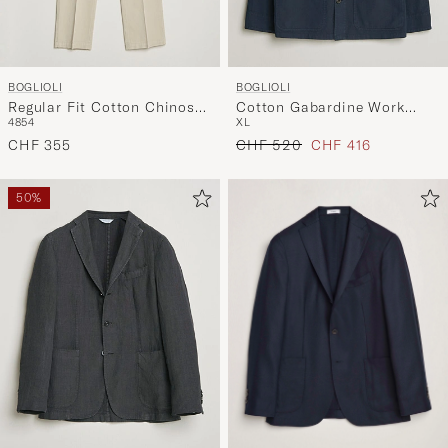
BOGLIOLI
BOGLIOLI
Regular Fit Cotton Chinos
Cotton Gabardine Work
48
54
XL
Beige
Jacket Navy
Regulärer Preis
Reduzierter Preis
CHF 355
CHF 520
CHF 416
50%