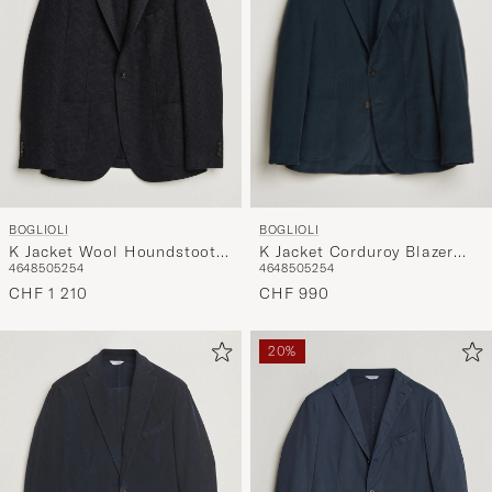
BOGLIOLI
BOGLIOLI
K Jacket Corduroy Blazer
K Jacket Wool Houndstooth
46
48
50
52
54
46
48
50
52
54
Navy
Blazer Navy
CHF 990
CHF 1 210
20%