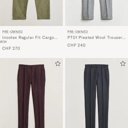
handverl
Auswahl,
die
nun
Ihrem
PRE-OWNED
PRE-OWNED
Incotex Regular Fit Cargo
PT01 Pleated Wool Trousers
Stil
W34
Pants Military W34
Grey Melange 50
CHF 240
entspricht
CHF 270