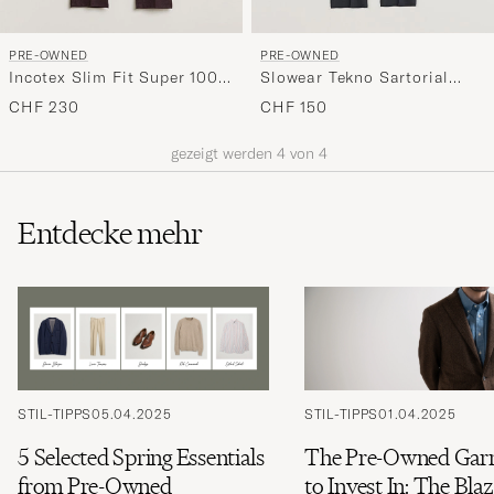
PRE-OWNED
PRE-OWNED
Incotex Slim Fit Super 100's
Slowear Tekno Sartorial
Wool Flannel Trousers
Flannel Trousers Navy 44
CHF 230
CHF 150
Burgundy 48
gezeigt werden
4
von
4
Entdecke mehr
STIL-TIPPS
05.04.2025
STIL-TIPPS
01.04.2025
5 Selected Spring Essentials
The Pre-Owned Gar
from Pre-Owned
to Invest In: The Bla