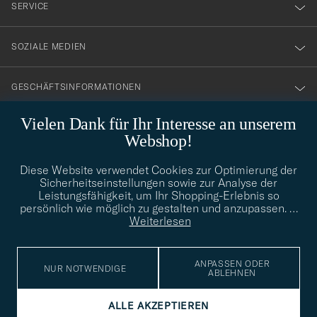
nyhetsbrev!
SERVICE
SOZIALE MEDIEN
GESCHÄFTSINFORMATIONEN
Vielen Dank für Ihr Interesse an unserem
Webshop!
STILBERATUNG
Diese Website verwendet Cookies zur Optimierung der
Benötigen Sie Hilfe bei der Suche nach Ihrem persönlichen Stil?
Sicherheitseinstellungen sowie zur Analyse der
Wenden Sie sich an uns, wir helfen Ihnen gerne weiter!
Leistungsfähigkeit, um Ihr Shopping-Erlebnis so
persönlich wie möglich zu gestalten und anzupassen.
…
info@careofcarl.de
STILBERATUNG
Weiterlesen
ANPASSEN ODER
NUR NOTWENDIGE
ABLEHNEN
© Care of Carl 2026
ALLE AKZEPTIEREN