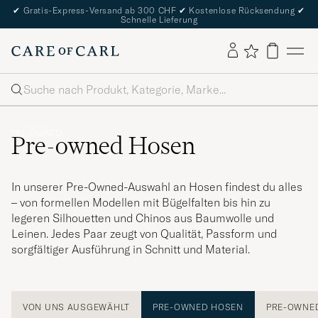
✔
Gratis-Express-Versand ab 300 CHF
✔
Kostenlose Rücksendung
✔
Schnelle Lieferung
Suche
PRE-OWNED
Pre-owned Hosen
In unserer Pre-Owned-Auswahl an Hosen findest du alles
– von formellen Modellen mit Bügelfalten bis hin zu
legeren Silhouetten und Chinos aus Baumwolle und
Leinen. Jedes Paar zeugt von Qualität, Passform und
sorgfältiger Ausführung in Schnitt und Material.
VON UNS AUSGEWÄHLT
PRE-OWNED HOSEN
PRE-OWNE