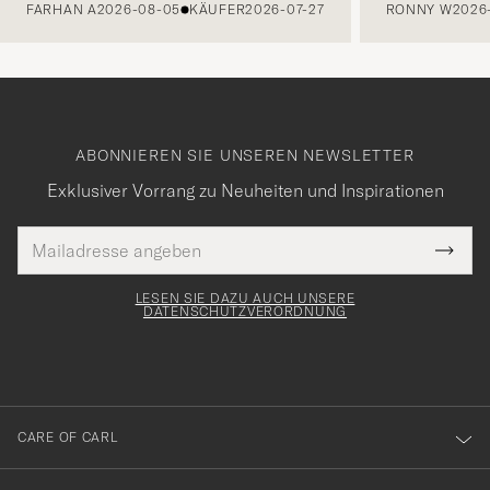
FARHAN A
2026-08-05
KÄUFER
2026-07-27
RONNY W
2026
ABONNIEREN SIE UNSEREN NEWSLETTER
Exklusiver Vorrang zu Neuheiten und Inspirationen
E-
Tack
lichtfeld
Mail
Submi
Adresse
för
Newsl
Form
LESEN SIE DAZU AUCH UNSERE
att
DATENSCHUTZVERORDNUNG
du
anmälde
dig
till
CARE OF CARL
vårt