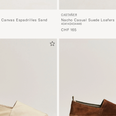
CASTAÑER
 Canvas Espadrilles Sand
Nacho Casual Suede Loafers
40
41
42
43
44
46
CHF 165