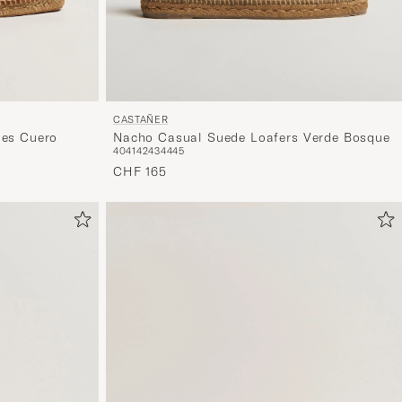
CASTAÑER
les Cuero
Nacho Casual Suede Loafers Verde Bosque
40
41
42
43
44
45
CHF 165