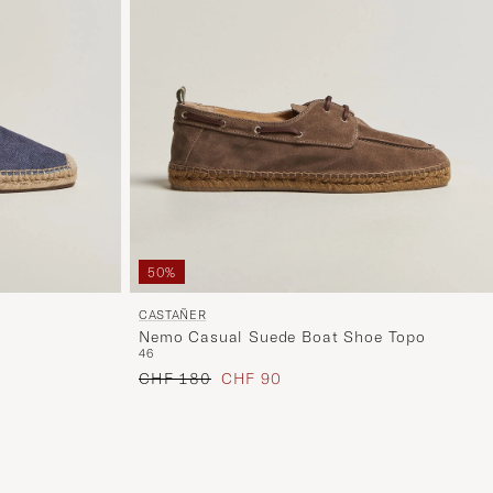
50%
CASTAÑER
Nemo Casual Suede Boat Shoe Topo
46
Regulärer Preis
Reduzierter Preis
CHF 180
CHF 90