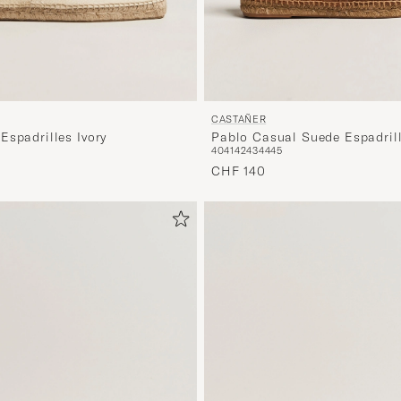
CASTAÑER
Espadrilles Ivory
Pablo Casual Suede Espadril
40
41
42
43
44
45
CHF 140