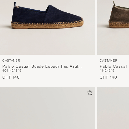
CASTAÑER
CASTAÑER
Pablo Casual Suede Espadrilles Azul
Pablo Casual 
40
41
42
43
46
41
42
43
46
Oscuro
CHF 140
CHF 140