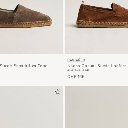
CASTAÑER
Suede Espadrilles Topo
Nacho Casual Suede Loafers
40
41
42
43
44
46
CHF 165