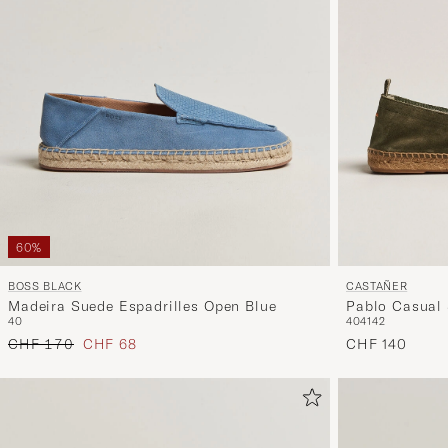
60%
CASTAÑER
BOSS BLACK
Pablo Casual 
Madeira Suede Espadrilles Open Blue
40
41
42
40
Bosque
Regulärer Preis
Reduzierter Preis
CHF 140
CHF 170
CHF 68