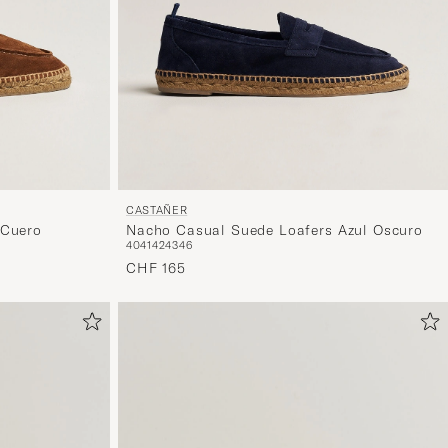
CASTAÑER
 Cuero
Nacho Casual Suede Loafers Azul Oscuro
40
41
42
43
46
CHF 165