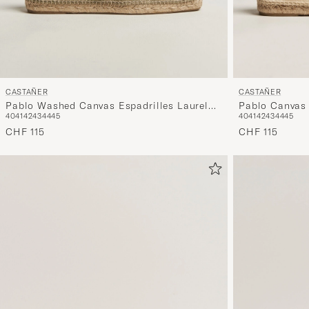
CASTAÑER
CASTAÑER
Pablo Canvas 
Pablo Washed Canvas Espadrilles Laurel
40
41
42
43
44
45
40
41
42
43
44
45
Green
CHF 115
CHF 115