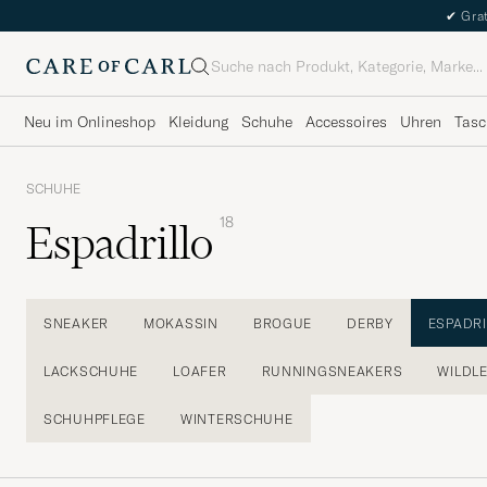
✔
Grat
Suche
Neu im Onlineshop
Kleidung
Schuhe
Accessoires
Uhren
Tasc
SCHUHE
18
Espadrillo
SNEAKER
MOKASSIN
BROGUE
DERBY
ESPADRI
LACKSCHUHE
LOAFER
RUNNINGSNEAKERS
WILDL
SCHUHPFLEGE
WINTERSCHUHE