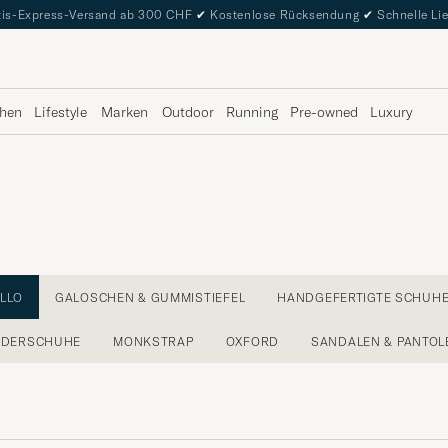
is-Express-Versand ab 300 CHF
✔
Kostenlose Rücksendung
✔
Schnelle Li
hen
Lifestyle
Marken
Outdoor
Running
Pre-owned
Luxury
LLO
GALOSCHEN & GUMMISTIEFEL
HANDGEFERTIGTE SCHUH
EDERSCHUHE
MONKSTRAP
OXFORD
SANDALEN & PANTOL