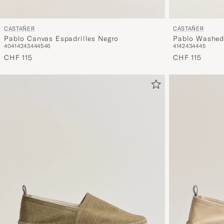
CASTAÑER
CASTAÑER
Pablo Canvas Espadrilles Negro
Pablo Washed
40
41
42
43
44
45
46
41
42
43
44
45
CHF 115
CHF 115