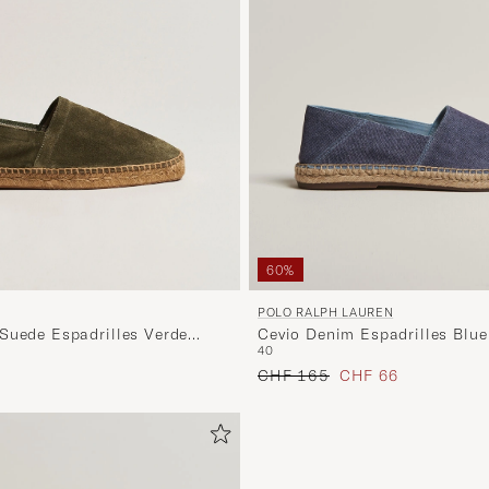
60%
POLO RALPH LAUREN
Suede Espadrilles Verde
Cevio Denim Espadrilles Blue
40
Regulärer Preis
Reduzierter Preis
CHF 165
CHF 66