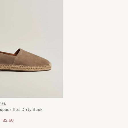
UREN
spadrilles Dirty Buck
s
uzierter Preis
 82,50