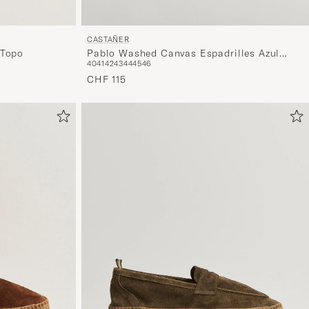
Auswahl,
die
nun
CASTAÑER
 Topo
Pablo Washed Canvas Espadrilles Azul
Ihrem
40
41
42
43
44
45
46
Marino
Stil
CHF 115
entspricht