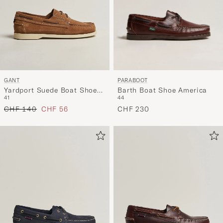
PARABOOT
GANT
Barth Boat Shoe America
Yardport Suede Boat Shoe
44
41
Warm Sand
Regulärer Preis
Reduzierter Preis
CHF 230
CHF 140
CHF 56