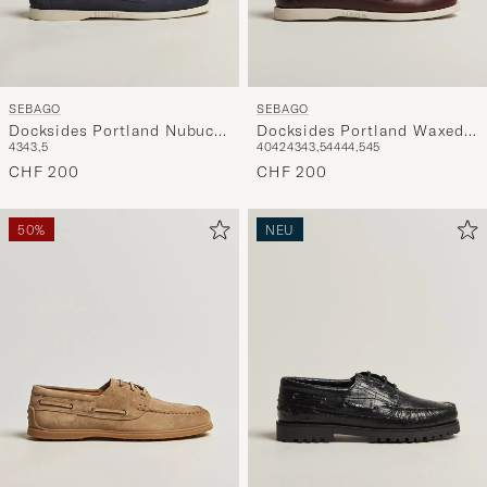
SEBAGO
SEBAGO
Docksides Portland Nubuck
Docksides Portland Waxed
43
43,5
40
42
43
43,5
44
44,5
45
Boat Shoe Blue Navy
Boat Shoe Dark Brown
CHF 200
CHF 200
50%
NEU