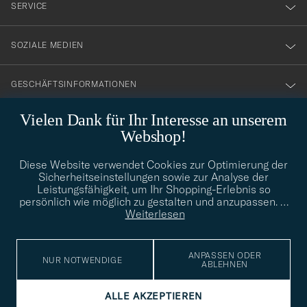
nyhetsbrev!
SERVICE
SOZIALE MEDIEN
GESCHÄFTSINFORMATIONEN
Vielen Dank für Ihr Interesse an unserem
Webshop!
STILBERATUNG
Diese Website verwendet Cookies zur Optimierung der
Benötigen Sie Hilfe bei der Suche nach Ihrem persönlichen Stil?
Sicherheitseinstellungen sowie zur Analyse der
Wenden Sie sich an uns, wir helfen Ihnen gerne weiter!
Leistungsfähigkeit, um Ihr Shopping-Erlebnis so
persönlich wie möglich zu gestalten und anzupassen.
…
info@careofcarl.de
STILBERATUNG
Weiterlesen
ANPASSEN ODER
NUR NOTWENDIGE
ABLEHNEN
© Care of Carl 2026
ALLE AKZEPTIEREN