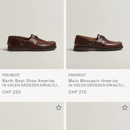
Stil
entspricht
PARABOOT
PARABOOT
Barth Boat Shoe America
Malo Moccasin America
IN VIELEN GRÖSSEN ERHÄLTLICH
IN VIELEN GRÖSSEN ERHÄLTLICH
CHF 220
CHF 270