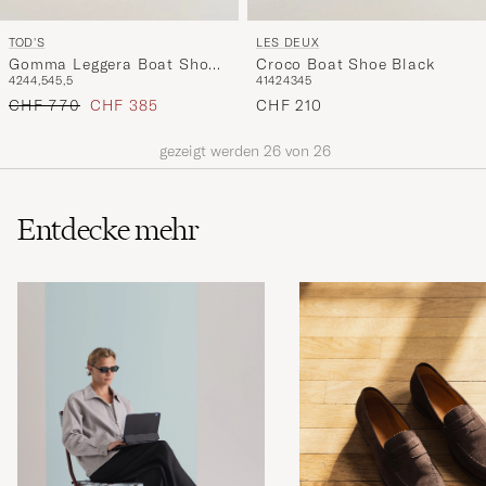
TOD'S
LES DEUX
Gomma Leggera Boat Shoe
Croco Boat Shoe Black
42
44,5
45,5
41
42
43
45
Chestnut Suede
Regulärer Preis
Reduzierter Preis
CHF 770
CHF 385
CHF 210
gezeigt werden
26
von
26
Entdecke mehr