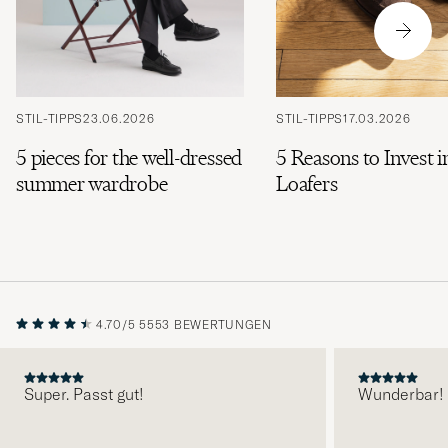
STIL-TIPPS
23.06.2026
STIL-TIPPS
17.03.2026
5 pieces for the well-dressed
5 Reasons to Invest i
summer wardrobe
Loafers
4.70/5
5553 BEWERTUNGEN
Super. Passt gut!
Wunderbar!
VORHERIGE