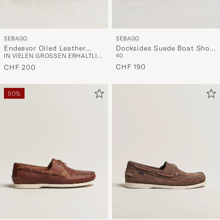
SEBAGO
SEBAGO
Endeavor Oiled Leather
Docksides Suede Boat Shoe
IN VIELEN GRÖSSEN ERHÄLTLICH
40
Boat Shoe Brown
Blue Navy
CHF 190
CHF 200
50%