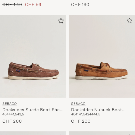
Regulärer Preis
Reduzierter Preis
CHF 190
CHF 140
CHF 56
SEBAGO
SEBAGO
Docksides Nubuck Boat
Docksides Suede Boat Shoe
40
41
41,5
42
44
44,5
40
44
41,5
43,5
Shoe Brown
Dark Brown
CHF 200
CHF 200