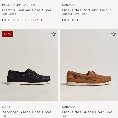
POLO RALPH LAUREN
SEBAGO
Merton Leather Boat Shoe
Docksides Portland Nubuck
40
42
43
44
40
41
41,5
42
43
43,5
Tan
Boat Shoe Dark Brown
Regulärer Preis
Reduzierter Preis
CHF 235
CHF 117,50
CHF 190
60%
SEBAGO
GANT
Docksides Suede Boat Shoe
Yardport Suede Boat Shoe
43
40
Brown Cognac
Marine