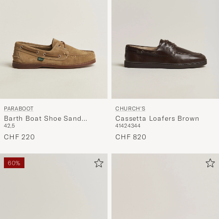
PARABOOT
CHURCH'S
Barth Boat Shoe Sand
Cassetta Loafers Brown
42,5
41
42
43
44
Suede
CHF 220
CHF 820
60%