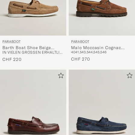
PARABOOT
PARABOOT
Malo Moccasin Cognac
Barth Boat Shoe Beige
40
41,5
43,5
44,5
45,5
46
IN VIELEN GRÖSSEN ERHÄLTLICH
Suede
Suede
CHF 270
CHF 220