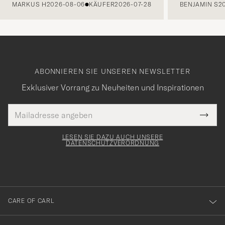
MARKUS H
2026-08-06
KÄUFER
2026-07-28
BENJAMIN S
2
ABONNIEREN SIE UNSEREN NEWSLETTER
Exklusiver Vorrang zu Neuheiten und Inspirationen
E-
Tack
lichtfeld
Mail
Submi
Adresse
för
Newsl
Form
LESEN SIE DAZU AUCH UNSERE
att
DATENSCHUTZVERORDNUNG
du
anmälde
dig
till
CARE OF CARL
vårt