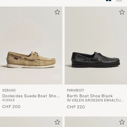
Stilberatu
um
die
Funktion
"Mein
Stil"
zu
aktivieren
und
erleben
Sie
eine
SEBAGO
PARABOOT
handverl
Docksides Suede Boat Shoe
Barth Boat Shoe Black
Auswahl,
41,5
43,5
IN VIELEN GRÖSSEN ERHÄLTLICH
Beige Camel
die
CHF 200
CHF 220
nun
Ihrem