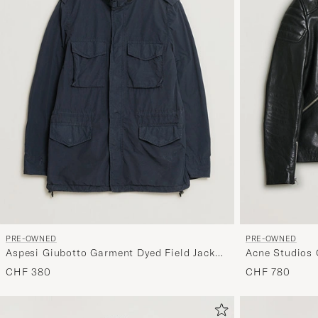
PRE-OWNED
PRE-OWNED
Aspesi Giubotto Garment Dyed Field Jacket
Acne Studios 
Navy S
48
CHF 380
CHF 780