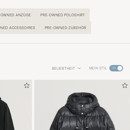
-OWNED ANZÜGE
PRE-OWNED POLOSHIRT
NED ACCESSOIRES
PRE-OWNED ZUBEHÖR
Wechseln
MEIN STIL
BELIEBTHEIT
Sie
zur
Stilberatu
um
die
Funktion
"Mein
Stil"