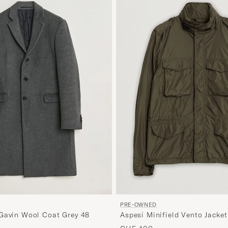
PRE-OWNED
Gavin Wool Coat Grey 48
Aspesi Minifield Vento Jacket