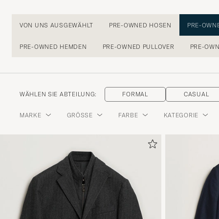
VON UNS AUSGEWÄHLT
PRE-OWNED HOSEN
PRE-OWN
PRE-OWNED HEMDEN
PRE-OWNED PULLOVER
PRE-OW
WÄHLEN SIE ABTEILUNG:
FORMAL
CASUAL
MARKE
GRÖSSE
FARBE
KATEGORIE