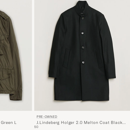
PRE-OWNED
 Green L
J.Lindeberg Holger 2.0 Melton Coat Black
50
50