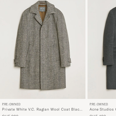
PRE-OWNED
PRE-OWNED
Private White V.C. Raglan Wool Coat Black
Acne Studios 
& Cream 2 - XS