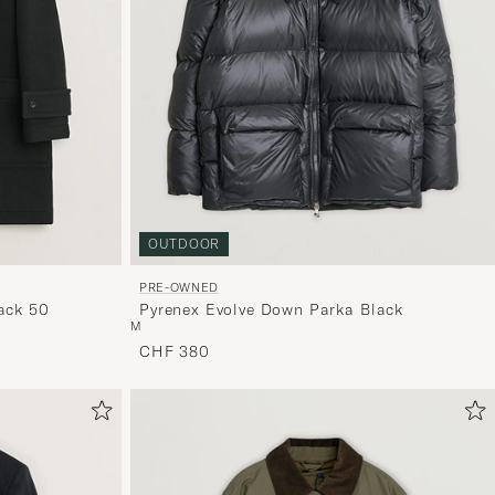
zu
aktivieren
und
erleben
Sie
eine
handverl
Auswahl,
OUTDOOR
die
nun
PRE-OWNED
ack 50
Pyrenex Evolve Down Parka Black
Ihrem
M
Stil
CHF 380
entspricht