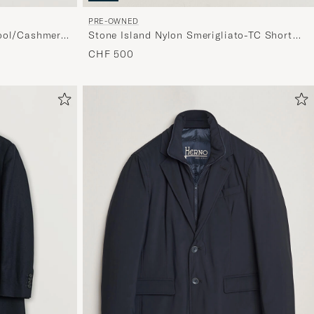
PRE-OWNED
Stone Island Nylon Smerigliato-TC Short
ool/Cashmere
Parka Navy M
 48
CHF 500