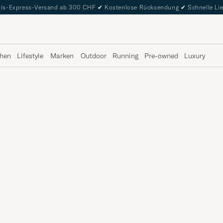
is-Express-Versand ab 300 CHF
✔
Kostenlose Rücksendung
✔
Schnelle Li
hen
Lifestyle
Marken
Outdoor
Running
Pre-owned
Luxury