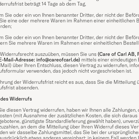
errufsfrist beträgt 14 Tage ab dem Tag,
m Sie oder ein von Ihnen benannter Dritter, der nicht der Befö
Sie eine oder mehrere Waren im Rahmen einer einheitlichen Bes
erden;
m Sie oder ein von Ihnen benannter Dritter, der nicht der Befö
fern Sie mehrere Waren im Rahmen einer einheitlichen Bestellu
 Widerrufsrecht auszuüben, müssen Sie uns
(Care of Carl AB, 
 E-Mail-Adresse:
info@careofcarl.de
)
mittels einer eindeutigen E
Mail) über Ihren Entschluss, diesen Vertrag zu widerrufen, inf
fsformular verwenden, das jedoch nicht vorgeschrieben ist.
rung der Widerrufsfrist reicht es aus, dass Sie die Mitteilung
fsfrist absenden.
 des Widerrufs
e diesen Vertrag widerrufen, haben wir Ihnen alle Zahlungen, d
osten (mit Ausnahme der zusätzlichen Kosten, die sich daraus 
gebotene, günstigste Standardlieferung gewählt haben), unverz
uzahlen, an dem die Mitteilung über Ihren Widerruf dieses Ver
en wir dasselbe Zahlungsmittel, das Sie bei der ursprüngliche
ausdrücklich etwas anderes vereinbart; in keinem Fall werden