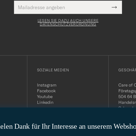
E-
Pflichtfeld
Mail
Submit
Adresse
Newslette
Form
LESEN SIE DAZU AUCH UNSERE
DATENSCHUTZVERORDNUNG
SOZIALE MEDIEN
GESCHÄ
Instagram
Care of 
Facebook
Företags
Youtube
504 64 B
Linkedin
Handelsr
Schwede
MwSt-Nu
399.819
elen Dank für Ihr Interesse an unserem Websh
USt-IdNr
Telefon: