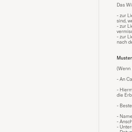
Das Wid
- zur L
sind, w
- zur L
vermis
- zur 
nach de
Muster
(Wenn S
- An Ca
- Hierm
die Erb
- Beste
- Name
- Ansch
- Unter
- Datu