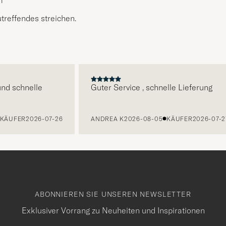
utreffendes streichen.
E
d schnelle
Guter Service , schnelle Lieferung
KÄUFER
2026-07-26
ANDREA K
2026-08-05
KÄUFER
2026-07-27
ABONNIEREN SIE UNSEREN NEWSLETTER
Exklusiver Vorrang zu Neuheiten und Inspirationen