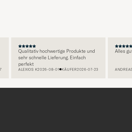
Qualitativ hochwertige Produkte und
Alles gut
sehr schnelle Lieferung. Einfach
perfekt
ALEXIOS K
2026-08-01
KÄUFER
2026-07-23
ANDREAS