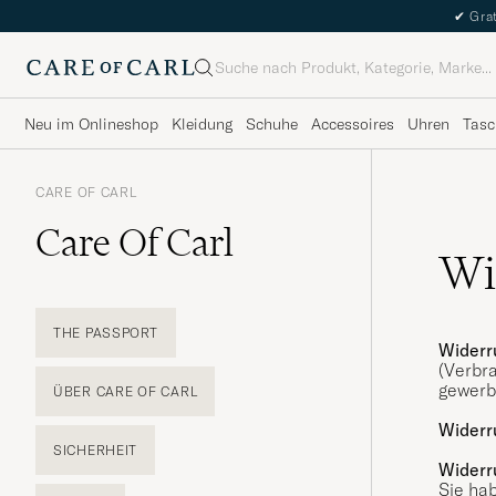
✔
Grat
Suche
Neu im Onlineshop
Kleidung
Schuhe
Accessoires
Uhren
Tasc
CARE OF CARL
Care Of Carl
Wi
THE PASSPORT
Widerr
(Verbra
gewerbl
ÜBER CARE OF CARL
Widerr
SICHERHEIT
Widerr
Sie ha