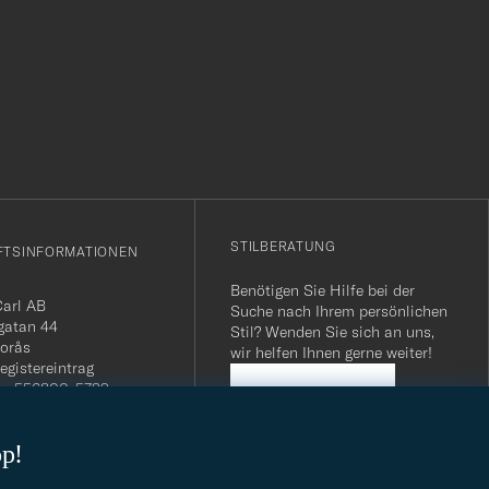
r
STILBERATUNG
FTSINFORMATIONEN
Benötigen Sie Hilfe bei der
Carl AB
Suche nach Ihrem persönlichen
gatan 44
Stil? Wenden Sie sich an uns,
orås
wir helfen Ihnen gerne weiter!
egistereintrag
n: 556800-5739
STILBERATUNG
mmer Schweiz: CHE-
.275 MWST
op!
.: SE556800573901
040 / 22 63 88 96