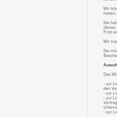
Wir kö
haben, 
Sie ha
dieses 
Frist v
Wir tr
Sie mü
Bescha
Aussch
Das Wid
- zur L
den Ver
- zur L
- zur L
Vertra
Untern
- zur L