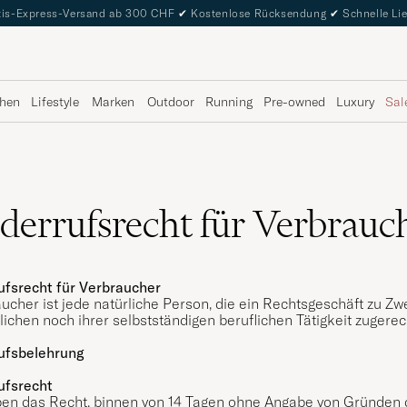
is-Express-Versand ab 300 CHF
✔
Kostenlose Rücksendung
✔
Schnelle Li
hen
Lifestyle
Marken
Outdoor
Running
Pre-owned
Luxury
Sal
derrufsrecht für Verbrauc
ufsrecht für Verbraucher
ucher ist jede natürliche Person, die ein Rechtsgeschäft zu Z
ichen noch ihrer selbstständigen beruflichen Tätigkeit zugere
ufsbelehrung
ufsrecht
ben das Recht, binnen von 14 Tagen ohne Angabe von Gründen d