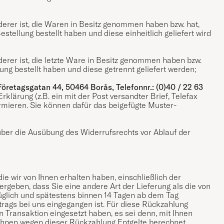
rderer ist, die Waren in Besitz genommen haben bzw. hat,
tellung bestellt haben und diese einheitlich geliefert wird
rderer ist, die letzte Ware in Besitz genommen haben bzw.
ng bestellt haben und diese getrennt geliefert werden;
Företagsgatan 44, 50464 Borås, Telefonnr.: (0)40 / 22 63
rklärung (z.B. ein mit der Post versandter Brief, Telefax
ormieren. Sie können dafür das beigefügte Muster-
 über die Ausübung des Widerrufsrechts vor Ablauf der
ie wir von Ihnen erhalten haben, einschließlich der
ergeben, dass Sie eine andere Art der Lieferung als die von
üglich und spätestens binnen 14 Tagen ab dem Tag
trags bei uns eingegangen ist. Für diese Rückzahlung
n Transaktion eingesetzt haben, es sei denn, mit Ihnen
 Ihnen wegen dieser Rückzahlung Entgelte berechnet.