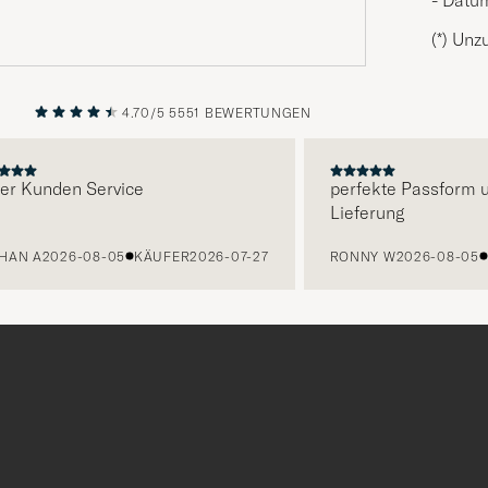
(*) Unz
4.70/5
5551 BEWERTUNGEN
VORHERIGE
NÄCHST
r Kunden Service
perfekte Passform un
Lieferung
AN A
2026-08-05
KÄUFER
2026-07-27
RONNY W
2026-08-05