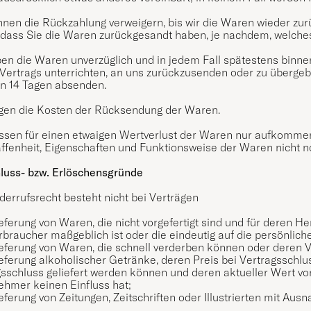
nnen die Rückzahlung verweigern, bis wir die Waren wieder zu
dass Sie die Waren zurückgesandt haben, je nachdem, welches 
ben die Waren unverzüglich und in jedem Fall spätestens binn
Vertrags unterrichten, an uns zurückzusenden oder zu übergebe
on 14 Tagen absenden.
agen die Kosten der Rücksendung der Waren.
ssen für einen etwaigen Wertverlust der Waren nur aufkommen,
ffenheit, Eigenschaften und Funktionsweise der Waren nicht n
luss- bzw. Erlöschensgründe
errufsrecht besteht nicht bei Verträgen
ieferung von Waren, die nicht vorgefertigt sind und für deren 
braucher maßgeblich ist oder die eindeutig auf die persönlic
ieferung von Waren, die schnell verderben können oder deren V
ieferung alkoholischer Getränke, deren Preis bei Vertragsschlu
gsschluss geliefert werden können und deren aktueller Wert v
ehmer keinen Einfluss hat;
ieferung von Zeitungen, Zeitschriften oder Illustrierten mit 