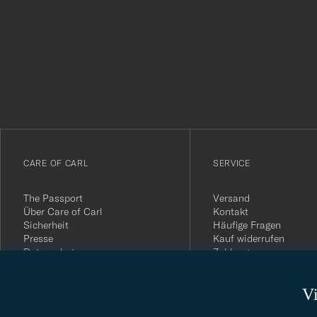
Tack
för
att
du
anmälde
dig
till
vårt
CARE OF CARL
SERVICE
nyhetsbrev!
The Passport
Versand
Über Care of Carl
Kontakt
Sicherheit
Häufige Fragen
Presse
Kauf widerrufen
Datenschutz
Zahlung
Impressum
Kundenbewertungen
AGB
Geschenkkarten
Vi
Widerrufsrecht
Nachhaltigkeitsbericht