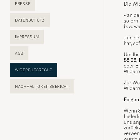
Die Wid
PRESSE
- an de
sofern 
DATENSCHUTZ
bzw. w
- an de
IMPRESSUM
hat, so
AGB
Um Ihr
88 96,
oder E-
WIDERRUFSRECHT
Widerru
Zur Wah
NACHHALTIGKEITSBERICHT
Widerru
Folgen
Wenn Si
Lieferk
uns an
zurückz
verwend
wurde 