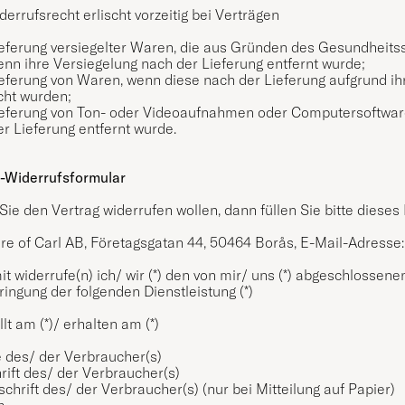
errufsrecht erlischt vorzeitig bei Verträgen
ieferung versiegelter Waren, die aus Gründen des Gesundheits
enn ihre Versiegelung nach der Lieferung entfernt wurde;
ieferung von Waren, wenn diese nach der Lieferung aufgrund i
cht wurden;
Lieferung von Ton- oder Videoaufnahmen oder Computersoftware
r Lieferung entfernt wurde.
-Widerrufsformular
ie den Vertrag widerrufen wollen, dann füllen Sie bitte dieses
re of Carl AB, Företagsgatan 44, 50464 Borås, E-Mail-Adresse
it widerrufe(n) ich/ wir (*) den von mir/ uns (*) abgeschlossen
ringung der folgenden Dienstleistung (*)
llt am (*)/ erhalten am (*)
 des/ der Verbraucher(s)
rift des/ der Verbraucher(s)
schrift des/ der Verbraucher(s) (nur bei Mitteilung auf Papier)
m