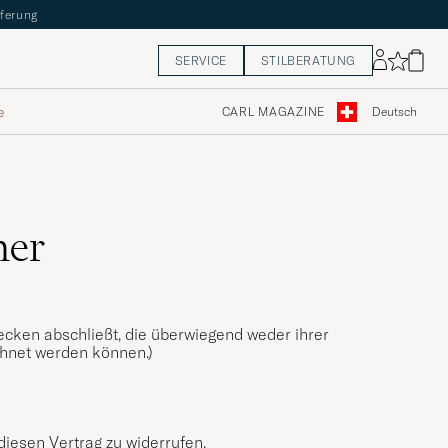
eferung
SERVICE
STILBERATUNG
e
CARL MAGAZINE
Deutsch
her
wecken abschließt, die überwiegend weder ihrer
chnet werden können.)
iesen Vertrag zu widerrufen.