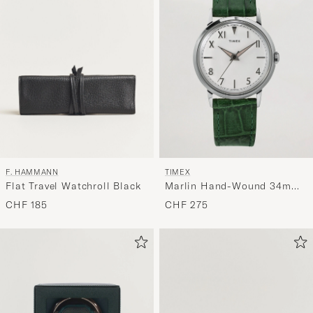
Stil
entspricht
F. HAMMANN
TIMEX
Flat Travel Watchroll Black
Marlin Hand-Wound 34mm
White Dial
CHF 185
CHF 275