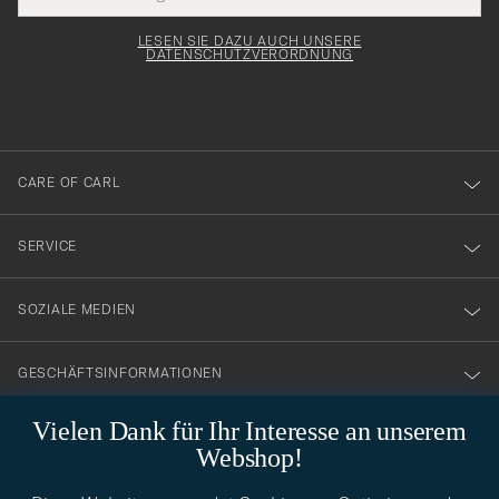
Submi
Adresse
för
Newsl
Form
LESEN SIE DAZU AUCH UNSERE
att
DATENSCHUTZVERORDNUNG
du
anmälde
dig
till
CARE OF CARL
vårt
nyhetsbrev!
SERVICE
SOZIALE MEDIEN
GESCHÄFTSINFORMATIONEN
Vielen Dank für Ihr Interesse an unserem
Webshop!
STILBERATUNG