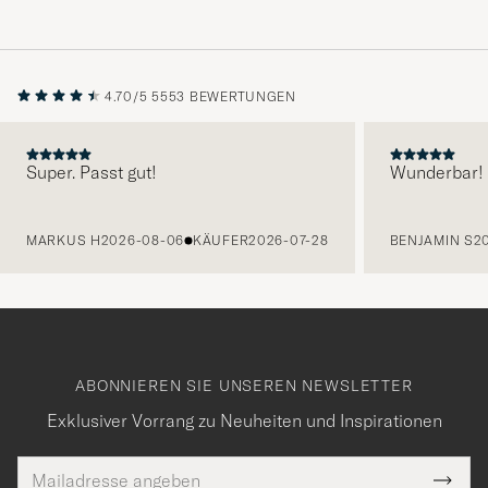
4.70/5
5553 BEWERTUNGEN
Super. Passt gut!
Wunderbar!
VORHERIGE
MARKUS H
2026-08-06
KÄUFER
2026-07-28
BENJAMIN S
2
ABONNIEREN SIE UNSEREN NEWSLETTER
Exklusiver Vorrang zu Neuheiten und Inspirationen
E-
Tack
lichtfeld
Mail