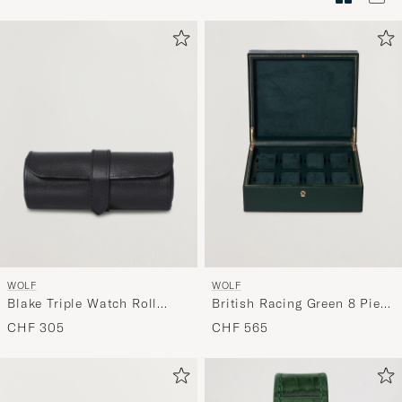
Stilberatu
um
die
Funktion
"Mein
Stil"
zu
aktivieren
und
erleben
Sie
eine
WOLF
WOLF
handverl
Blake Triple Watch Roll
British Racing Green 8 Piece
Auswahl,
Black/Purple
Watch Box
CHF 305
CHF 565
die
nun
Ihrem