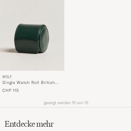
WOLF
Single Watch Roll British
Racing Green
CHF 115
gezeigt werden
15
von
15
Entdecke mehr