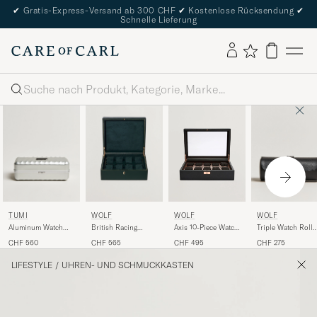
✔
Gratis-Express-Versand ab 300 CHF
✔
Kostenlose Rücksendung
✔
Schnelle Lieferung
Suche
TUMI
WOLF
WOLF
WOLF
Aluminum Watch
British Racing
Triple Watch Roll
Axis 10-Piece Watch
Case Silver
Green 8 Piece
Black
Box Copper
CHF 560
CHF 565
CHF 275
CHF 495
Watch Box
LIFESTYLE
/
UHREN- UND SCHMUCKKASTEN