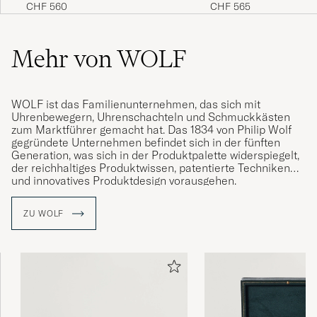
Silver
Piece Watch Box
CHF 560
CHF 565
Mehr von WOLF
WOLF ist das Familienunternehmen, das sich mit
Uhrenbewegern, Uhrenschachteln und Schmuckkästen
zum Marktführer gemacht hat. Das 1834 von Philip Wolf
gegründete Unternehmen befindet sich in der fünften
Generation, was sich in der Produktpalette widerspiegelt,
der reichhaltiges Produktwissen, patentierte Techniken
und innovatives Produktdesign vorausgehen.
Ein Uhrenbeweger von WOLF ist ein handgefertigtes
ZU WOLF
Präzisionsinstrument, das die Gesundheit Ihrer Uhr
schützt und mit patentierter Innovation überwacht.