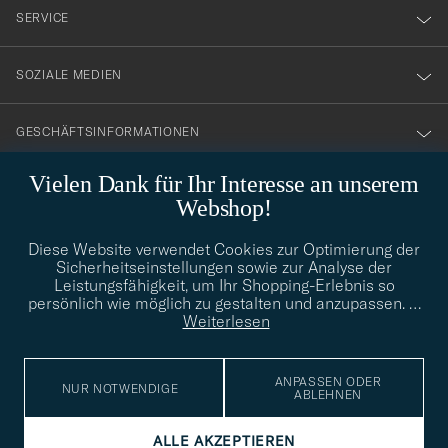
nyhetsbrev!
SERVICE
SOZIALE MEDIEN
GESCHÄFTSINFORMATIONEN
Vielen Dank für Ihr Interesse an unserem
Webshop!
STILBERATUNG
Diese Website verwendet Cookies zur Optimierung der
Benötigen Sie Hilfe bei der Suche nach Ihrem persönlichen Stil?
Sicherheitseinstellungen sowie zur Analyse der
Wenden Sie sich an uns, wir helfen Ihnen gerne weiter!
Leistungsfähigkeit, um Ihr Shopping-Erlebnis so
persönlich wie möglich zu gestalten und anzupassen.
…
info@careofcarl.de
STILBERATUNG
Weiterlesen
ANPASSEN ODER
NUR NOTWENDIGE
ABLEHNEN
© Care of Carl 2026
ALLE AKZEPTIEREN