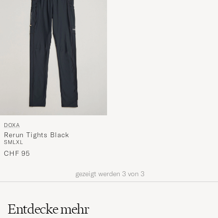
Stil
entspricht
DOXA
Rerun Tights Black
S
M
L
XL
CHF 95
gezeigt werden
3
von
3
Entdecke mehr