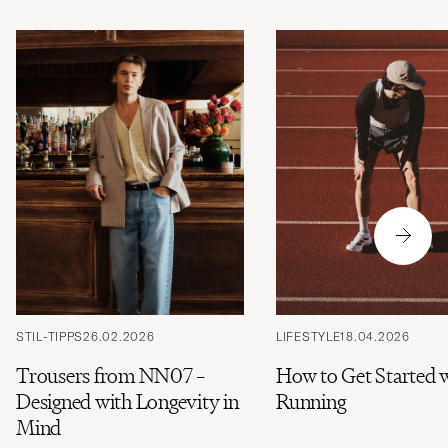
STIL-TIPPS
26.02.2026
LIFESTYLE
18.04.2026
Trousers from NN07 –
How to Get Started 
Designed with Longevity in
Running
Mind