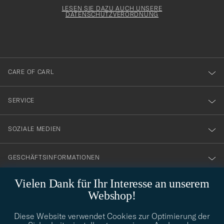
för
Form
LESEN SIE DAZU AUCH UNSERE
att
DATENSCHUTZVERORDNUNG
du
anmälde
dig
till
CARE OF CARL
vårt
nyhetsbrev!
SERVICE
SOZIALE MEDIEN
GESCHÄFTSINFORMATIONEN
Vielen Dank für Ihr Interesse an unserem
Webshop!
STILBERATUNG
Diese Website verwendet Cookies zur Optimierung der
Benötigen Sie Hilfe bei der Suche nach Ihrem persönlichen Stil?