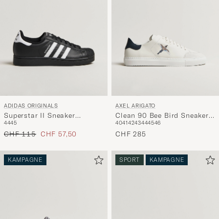
ADIDAS ORIGINALS
AXEL ARIGATO
Superstar II Sneaker
Clean 90 Bee Bird Sneaker
44
45
40
41
42
43
44
45
46
Black/White
White/Dark Blue
Regulärer Preis
Reduzierter Preis
CHF 115
CHF 57,50
CHF 285
KAMPAGNE
SPORT
KAMPAGNE