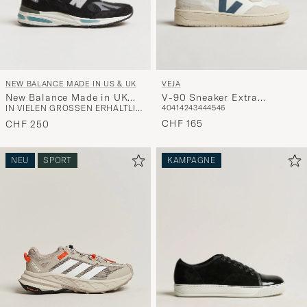
NEW BALANCE MADE IN US & UK
VEJA
New Balance Made in UK
V-90 Sneaker Extra
IN VIELEN GRÖSSEN ERHÄLTLICH
40
41
42
43
44
45
46
991v2 Sneakers Black
White/California
CHF 165
CHF 250
NEU
SPORT
KAMPAGNE