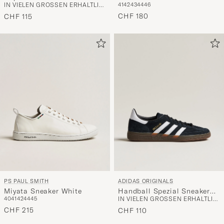
IN VIELEN GRÖSSEN ERHÄLTLICH
41
42
43
44
46
White/Black
Calcaire/Fury
CHF 180
CHF 115
PS PAUL SMITH
ADIDAS ORIGINALS
Miyata Sneaker White
Handball Spezial Sneaker
40
41
42
44
45
IN VIELEN GRÖSSEN ERHÄLTLICH
Black/White
CHF 215
CHF 110