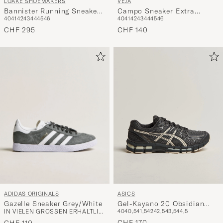
LOAKE SHOEMAKERS
VEJA
Bannister Running Sneaker
Campo Sneaker Extra
40
41
42
43
44
45
46
40
41
42
43
44
45
46
Navy Suede
White/Natural Suede
CHF 295
CHF 140
ADIDAS ORIGINALS
ASICS
Gazelle Sneaker Grey/White
Gel-Kayano 20 Obsidian
IN VIELEN GRÖSSEN ERHÄLTLICH
40
40,5
41,5
42
42,5
43,5
44,5
Grey
CHF 170
CHF 110