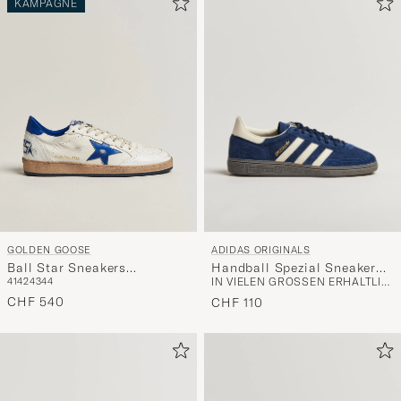
KAMPAGNE
ADIDAS ORIGINALS
GOLDEN GOOSE
Handball Spezial Sneaker
Ball Star Sneakers
IN VIELEN GRÖSSEN ERHÄLTLICH
41
42
43
44
Navy/White
White/Blue
CHF 540
CHF 110