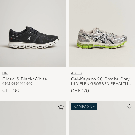
ON
ASICS
Cloud 6 Black/White
Gel-Kayano 20 Smoke Grey
42
42,5
43
44
44,5
45
IN VIELEN GRÖSSEN ERHÄLTLICH
CHF 190
CHF 170
KAMPAGNE