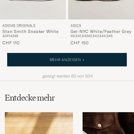
ADIDAS ORIGINALS
ASICS
Stan Smith Sneaker White
Gel-NYC White/Feather Grey
40
41
42
46
40,5
41,5
42
42,5
43,5
44,5
45
CHF 110
CHF 150
MEHR ANZEIGEN +
gezeigt werden
60
von
504
Entdecke mehr