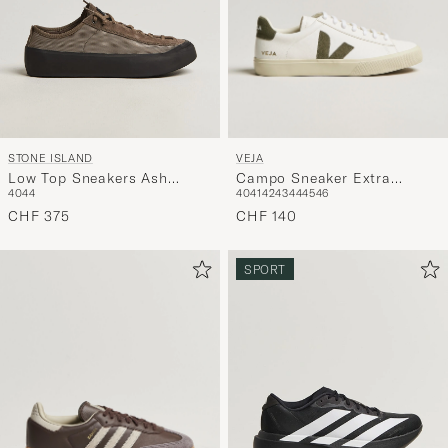
VEJA
STONE ISLAND
Campo Sneaker Extra
Low Top Sneakers Ash
40
41
42
43
44
45
46
40
44
White/Khaki
Brown
CHF 140
CHF 375
SPORT