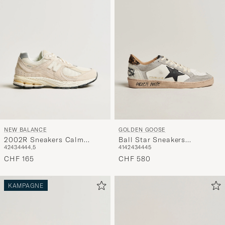
Stil
entspricht
NEW BALANCE
GOLDEN GOOSE
2002R Sneakers Calm
Ball Star Sneakers
42
43
44
44,5
41
42
43
44
45
Taupe
White/Grey
CHF 165
CHF 580
KAMPAGNE