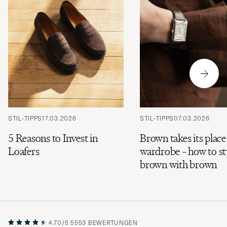
STIL-TIPPS
17.03.2026
STIL-TIPPS
07.03.2026
5 Reasons to Invest in
Brown takes its place
Loafers
wardrobe – how to st
brown with brown
4.70/5
5553 BEWERTUNGEN