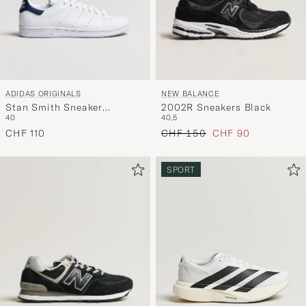
ADIDAS ORIGINALS
NEW BALANCE
Stan Smith Sneaker
2002R Sneakers Black
40
40,5
White/Navy
Regulärer Preis
Reduzierter Preis
CHF 110
CHF 150
CHF 90
SPORT