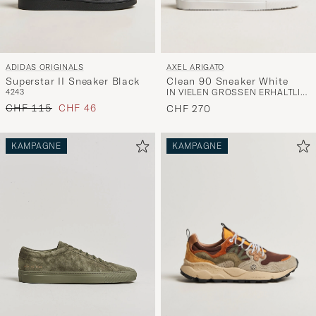
AXEL ARIGATO
ADIDAS ORIGINALS
Clean 90 Sneaker White
Superstar II Sneaker Black
IN VIELEN GRÖSSEN ERHÄLTLICH
42
43
Regulärer Preis
Reduzierter Preis
CHF 115
CHF 46
CHF 270
KAMPAGNE
KAMPAGNE