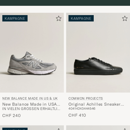
KAMPAGNE
KAMPAGNE
NEW BALANCE MADE IN US & UK
COMMON PROJECTS
New Balance Made in USA
Original Achilles Sneaker
IN VIELEN GRÖSSEN ERHÄLTLICH
40
41
42
43
44
45
46
990v4 Sneakers Grey
Black
CHF 410
CHF 240