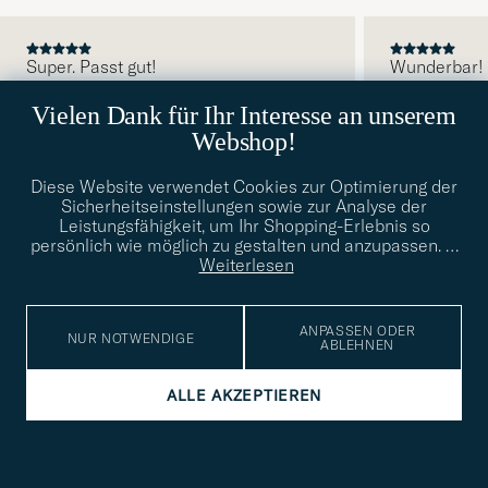
Super. Passt gut!
Wunderbar!
VORHERIGE
Vielen Dank für Ihr Interesse an unserem
MARKUS H
2026-08-06
KÄUFER
2026-07-28
BENJAMIN S
2
Webshop!
Diese Website verwendet Cookies zur Optimierung der
Sicherheitseinstellungen sowie zur Analyse der
Leistungsfähigkeit, um Ihr Shopping-Erlebnis so
persönlich wie möglich zu gestalten und anzupassen.
…
Weiterlesen
ABONNIEREN SIE UNSEREN NEWSLETTER
Exklusiver Vorrang zu Neuheiten und Inspirationen
ANPASSEN ODER
NUR NOTWENDIGE
ABLEHNEN
E-
Tack
lichtfeld
Mail
Submi
ALLE AKZEPTIEREN
Adresse
för
Newsl
Form
LESEN SIE DAZU AUCH UNSERE
att
DATENSCHUTZVERORDNUNG
du