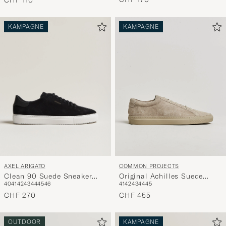
KAMPAGNE
KAMPAGNE
AXEL ARIGATO
COMMON PROJECTS
Clean 90 Suede Sneaker
Original Achilles Suede
40
41
42
43
44
45
46
41
42
43
44
45
Black
Sneaker Warm Grey
CHF 270
CHF 455
OUTDOOR
KAMPAGNE