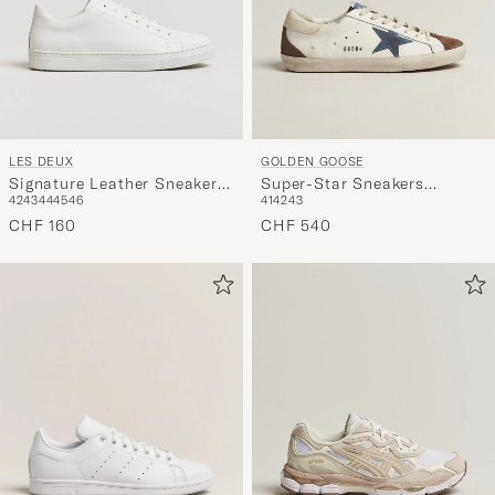
LES DEUX
GOLDEN GOOSE
Signature Leather Sneaker
Super-Star Sneakers
42
43
44
45
46
41
42
43
White
White/Denim
CHF 160
CHF 540