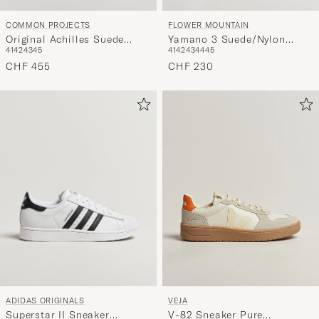
FLOWER MOUNTAIN
COMMON PROJECTS
Yamano 3 Suede/Nylon
Original Achilles Suede
41
42
43
44
45
41
42
43
45
Sneaker Olive
Sneaker Moss
CHF 230
CHF 455
ADIDAS ORIGINALS
VEJA
Superstar II Sneaker
V-82 Sneaker Pure