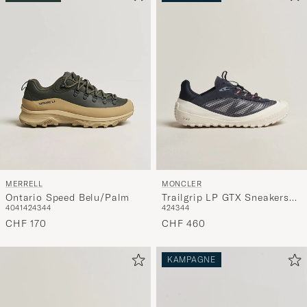
MERRELL
MONCLER
Ontario Speed Belu/Palm
Trailgrip LP GTX Sneakers
40
41
42
43
44
42
43
44
Navy
CHF 170
CHF 460
KAMPAGNE