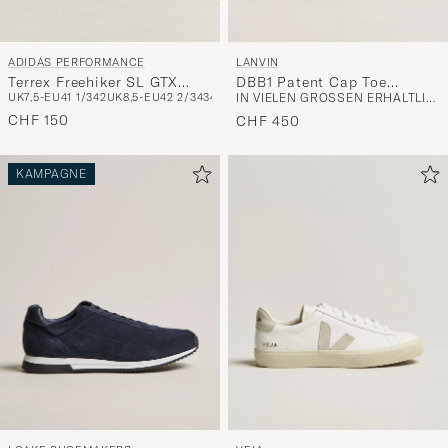
LANVIN
ADIDAS PERFORMANCE
DBB1 Patent Cap Toe
Terrex Freehiker SL GTX
IN VIELEN GRÖSSEN ERHÄLTLICH
UK7,5-EU41 1/3
42
UK8,5-EU42 2/3
43
44
Sneaker Black
Beige/White
CHF 150
CHF 450
KAMPAGNE