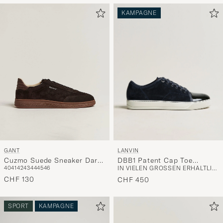
KAMPAGNE
LANVIN
GANT
DBB1 Patent Cap Toe
Cuzmo Suede Sneaker Dark
IN VIELEN GRÖSSEN ERHÄLTLICH
40
41
42
43
44
45
46
Sneaker Navy
Brown
CHF 130
CHF 450
SPORT
KAMPAGNE