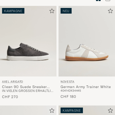
Stilberatu
um
KAMPAGNE
NEU
die
Funktion
"Mein
Stil"
zu
aktivieren
und
erleben
Sie
eine
AXEL ARIGATO
NOVESTA
handverl
Clean 90 Suede Sneaker
German Army Trainer White
Auswahl,
IN VIELEN GRÖSSEN ERHÄLTLICH
40
41
42
43
44
45
Dark Grey
die
CHF 180
CHF 270
nun
Ihrem
KAMPAGNE