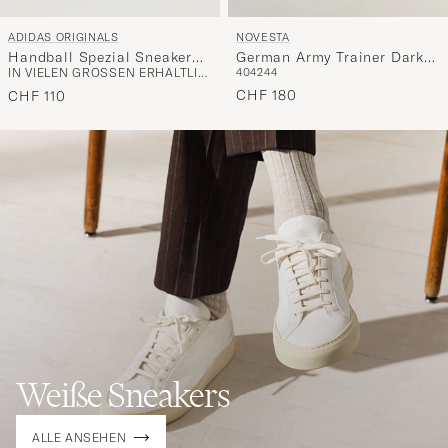
ADIDAS ORIGINALS
NOVESTA
Handball Spezial Sneaker
German Army Trainer Dark
IN VIELEN GRÖSSEN ERHÄLTLICH
40
42
44
Navy/Blue Sky
Brown
CHF 180
CHF 110
Weiße Sneakers
ALLE ANSEHEN