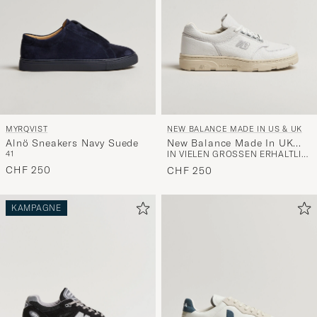
MYRQVIST
NEW BALANCE MADE IN US & UK
Alnö Sneakers Navy Suede
New Balance Made In UK
41
IN VIELEN GRÖSSEN ERHÄLTLICH
Allerdale Sneakers White
CHF 250
Grain
CHF 250
KAMPAGNE