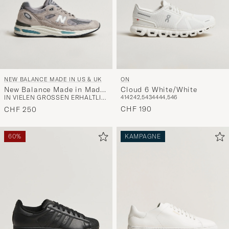
NEW BALANCE MADE IN US & UK
ON
New Balance Made in Made
Cloud 6 White/White
IN VIELEN GRÖSSEN ERHÄLTLICH
41
42
42,5
43
44
44,5
46
In UK 991 Sneakers Grey
CHF 190
CHF 250
60%
KAMPAGNE