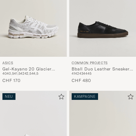
ASICS
COMMON PROJECTS
Gel-Kayano 20 Glacier
Bball Duo Leather Sneaker
40
40,5
41,5
42
42,5
44,5
41
42
43
44
45
Grey/White
Black
CHF 170
CHF 480
NEU
KAMPAGNE