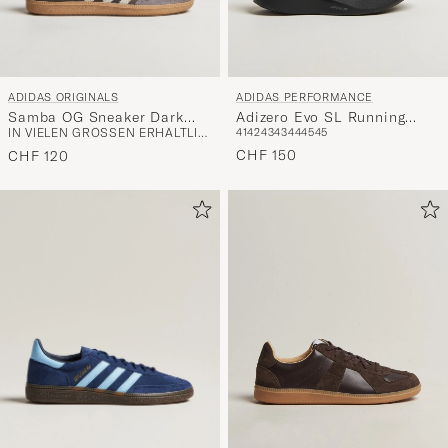
ADIDAS ORIGINALS
ADIDAS PERFORMANCE
Samba OG Sneaker Dark
Adizero Evo SL Running
IN VIELEN GRÖSSEN ERHÄLTLICH
41
42
43
43
44
45
45
Brown/Beige
Sneaker Black/White
CHF 150
CHF 120