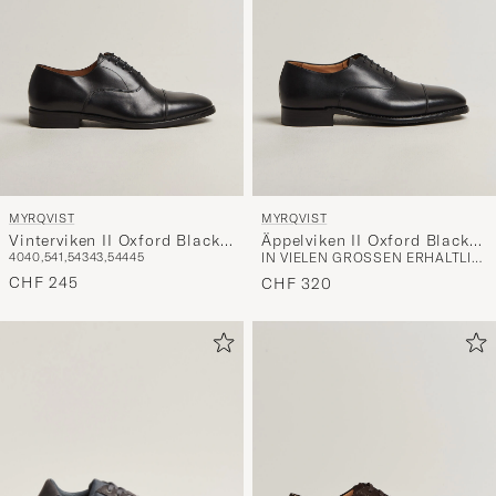
MYRQVIST
MYRQVIST
Vinterviken II Oxford Black
Äppelviken II Oxford Black
40
40,5
41,5
43
43,5
44
45
IN VIELEN GRÖSSEN ERHÄLTLICH
Calf
Calf
CHF 245
CHF 320