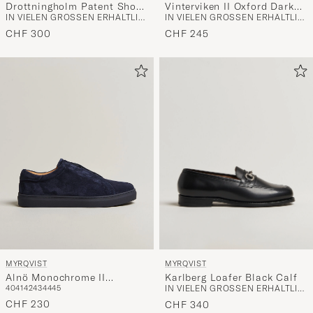
Drottningholm Patent Shoe
Vinterviken II Oxford Dark
IN VIELEN GRÖSSEN ERHÄLTLICH
IN VIELEN GRÖSSEN ERHÄLTLICH
Black
Brown Suede
CHF 300
CHF 245
MYRQVIST
MYRQVIST
Karlberg Loafer Black Calf
Alnö Monochrome II
IN VIELEN GRÖSSEN ERHÄLTLICH
40
41
42
43
44
45
Sneakers Midnight Blue
Suede
CHF 230
CHF 340