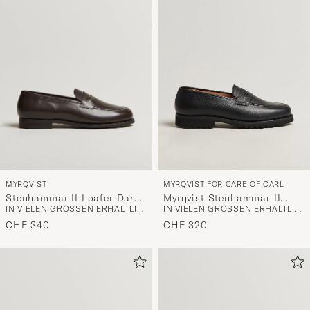
die
Funktion
"Mein
Stil"
zu
aktivieren
und
erleben
Sie
eine
MYRQVIST
MYRQVIST FOR CARE OF CARL
handverl
Stenhammar II Loafer Dark
Myrqvist Stenhammar II
Auswahl,
IN VIELEN GRÖSSEN ERHÄLTLICH
IN VIELEN GRÖSSEN ERHÄLTLICH
Brown Calf
Vibram Loafer Black
die
Grained Calf
CHF 340
CHF 320
nun
Ihrem
Stil
entspricht