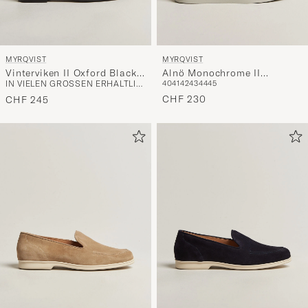
MYRQVIST
MYRQVIST
Vinterviken II Oxford Black
Alnö Monochrome II
IN VIELEN GRÖSSEN ERHÄLTLICH
40
41
42
43
44
45
Patent
Sneakers Beige Nubuck
CHF 230
CHF 245