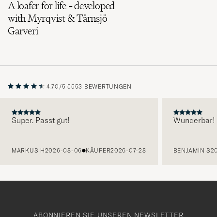
A loafer for life – developed
with Myrqvist & Tärnsjö
Garveri
4.70/5
5553 BEWERTUNGEN
Super. Passt gut!
Wunderbar!
VORHERIGE
MARKUS H
2026-08-06
KÄUFER
2026-07-28
BENJAMIN S
2
ABONNIEREN SIE UNSEREN NEWSLETTER