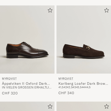
MYRQVIST
MYRQVIST
Karlberg Loafer Dark Brown
Äppelviken II Oxford Dark
41,5
42
42,5
43
43,5
44
44,5
IN VIELEN GRÖSSEN ERHÄLTLICH
Suede
Brown Calf
CHF 340
CHF 320