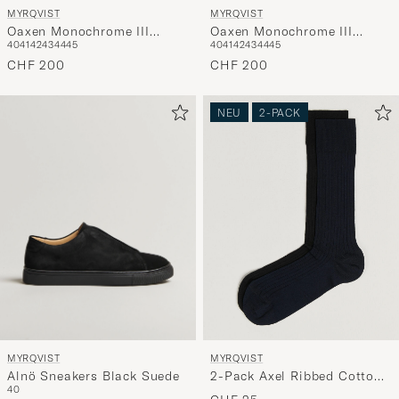
MYRQVIST
MYRQVIST
Oaxen Monochrome III
Oaxen Monochrome III
40
41
42
43
44
45
40
41
42
43
44
45
Sneakers Black Suede
Sneakers Dark Grey Suede
CHF 200
CHF 200
NEU
2-PACK
MYRQVIST
MYRQVIST
Alnö Sneakers Black Suede
2-Pack Axel Ribbed Cotton
40
Sock Black/Navy