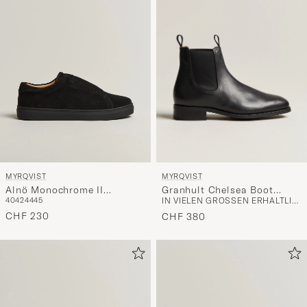
MYRQVIST
MYRQVIST
Granhult Chelsea Boot
Alnö Monochrome II
IN VIELEN GRÖSSEN ERHÄLTLICH
40
42
44
45
Black Calf
Sneakers Black Suede
CHF 230
CHF 380