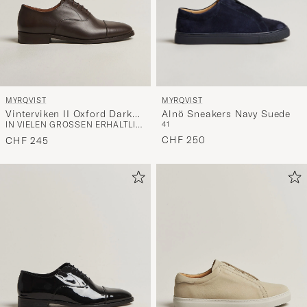
MYRQVIST
MYRQVIST
Alnö Sneakers Navy Suede
Vinterviken II Oxford Dark
41
IN VIELEN GRÖSSEN ERHÄLTLICH
Brown Calf
CHF 250
CHF 245