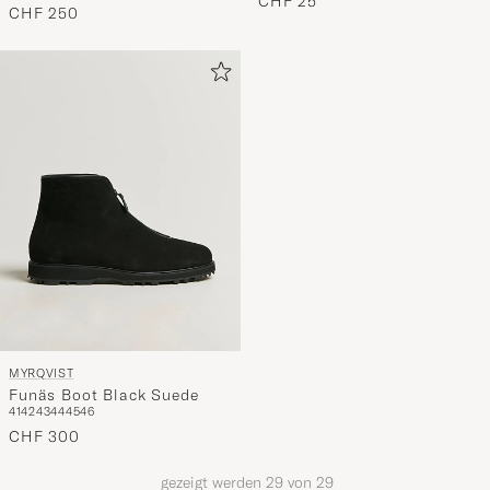
CHF 25
CHF 250
MYRQVIST
Funäs Boot Black Suede
41
42
43
44
45
46
CHF 300
gezeigt werden
29
von
29