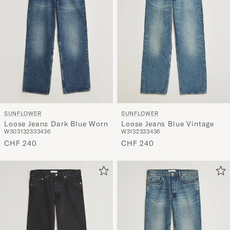
SUNFLOWER
SUNFLOWER
Loose Jeans Dark Blue Worn
Loose Jeans Blue Vintage
W30
31
32
33
34
36
W31
32
33
34
36
CHF 240
CHF 240