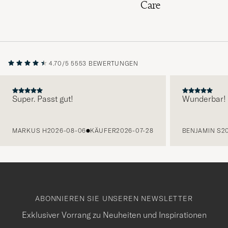
Care
4.70/5
5553 BEWERTUNGEN
Super. Passt gut!
Wunderbar!
VORHERIGE
MARKUS H
2026-08-06
KÄUFER
2026-07-28
BENJAMIN S
2
ABONNIEREN SIE UNSEREN NEWSLETTER
Exklusiver Vorrang zu Neuheiten und Inspirationen