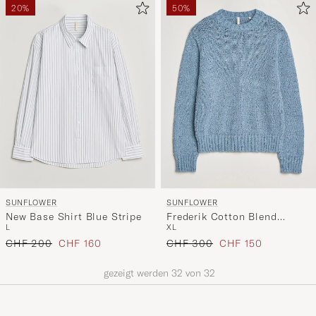
20%
50%
SUNFLOWER
SUNFLOWER
New Base Shirt Blue Stripe
Frederik Cotton Blend
L
XL
Sweater Light Blue
Regulärer Preis
Reduzierter Preis
Regulärer Preis
Reduzierter Preis
CHF 200
CHF 160
CHF 300
CHF 150
gezeigt werden
32
von
32