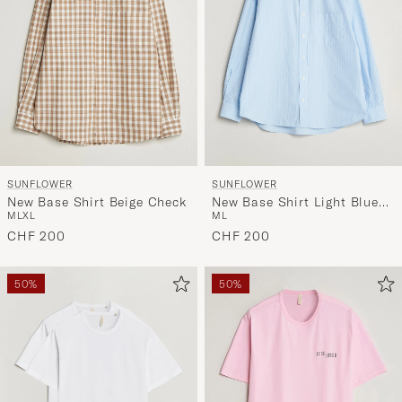
SUNFLOWER
SUNFLOWER
New Base Shirt Beige Check
New Base Shirt Light Blue
M
L
XL
M
L
Stripe
CHF 200
CHF 200
50%
50%