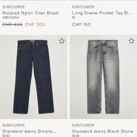
SUNFLOWER
SUNFLOWER
Relaxed Nylon Coat Black
Long Sleeve Pocket Tee Blue
48
50
52
54
M
Stripe
Regulärer Preis
Reduzierter Preis
CHF 400
CHF 200
CHF 150
SUNFLOWER
SUNFLOWER
Standard Jeans Simple
Standard Jeans Black Stone
W30
W36