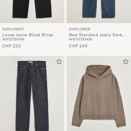
SUNFLOWER
SUNFLOWER
Loose Jeans Black Rinse
New Standard Jeans Dark
W31
32
33
34
36
W30
32
33
34
36
Blue Worn
CHF 220
CHF 240