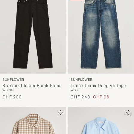
SUNFLOWER
SUNFLOWER
Standard Jeans Black Rinse
Loose Jeans Deep Vintage
W31
36
W36
Regulärer Preis
Reduzierter Preis
CHF 200
CHF 240
CHF 96