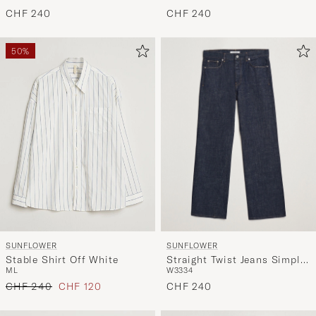
Rinse Blue
CHF 240
CHF 240
50%
SUNFLOWER
SUNFLOWER
Straight Twist Jeans Simple
Stable Shirt Off White
W33
34
M
L
Rinse Blue
Regulärer Preis
Reduzierter Preis
CHF 240
CHF 240
CHF 120