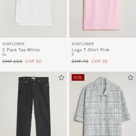
SUNFLOWER
SUNFLOWER
2 Pack Tee White
Logo T-Shirt Pink
S
L
S
Regulärer Preis
Reduzierter Preis
Regulärer Preis
Reduzierter Preis
CHF 100
CHF 50
CHF 70
CHF 35
60%