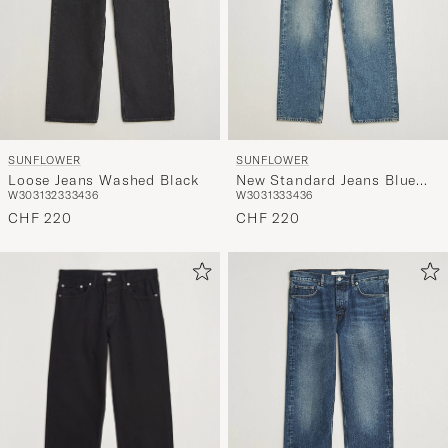
SUNFLOWER
SUNFLOWER
Loose Jeans Washed Black
New Standard Jeans Blue
W30
31
32
33
34
36
W30
31
33
34
36
Vintage
CHF 220
CHF 220