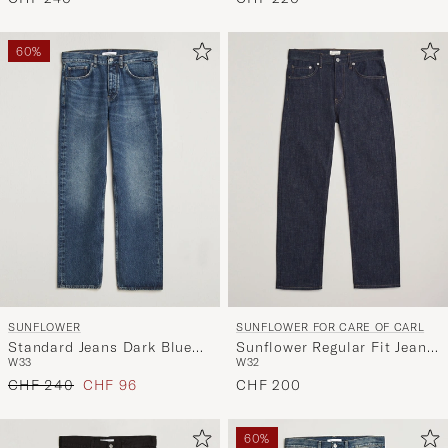
60%
SUNFLOWER
SUNFLOWER FOR CARE OF CARL
Standard Jeans Dark Blue
Sunflower Regular Fit Jeans
W33
W32
Worn
Simple Rinse
Regulärer Preis
Reduzierter Preis
CHF 240
CHF 96
CHF 200
60%