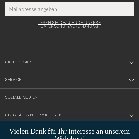
E-
Tack
lichtfeld
Mail
Submi
Adresse
för
Newsl
Form
LESEN SIE DAZU AUCH UNSERE
att
DATENSCHUTZVERORDNUNG
du
anmälde
dig
till
CARE OF CARL
vårt
nyhetsbrev!
SERVICE
SOZIALE MEDIEN
GESCHÄFTSINFORMATIONEN
Vielen Dank für Ihr Interesse an unserem
Webshop!