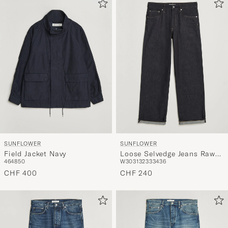
um
die
Funktion
"Mein
Stil"
zu
aktivieren
und
erleben
Sie
eine
SUNFLOWER
SUNFLOWER
handverl
Field Jacket Navy
Loose Selvedge Jeans Raw
Auswahl,
46
48
50
W30
31
32
33
34
36
Indigo
die
CHF 400
CHF 240
nun
Ihrem
Stil
entspricht