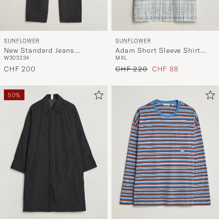
SUNFLOWER
SUNFLOWER
New Standard Jeans
Adam Short Sleeve Shirt
W30
32
34
M
XL
Washed Black
Light Blue Check
Regulärer Preis
Reduzierter Preis
CHF 200
CHF 220
CHF 88
50%