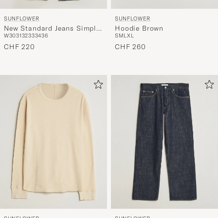
SUNFLOWER
SUNFLOWER
New Standard Jeans Simple
Hoodie Brown
W30
31
32
33
34
36
S
M
L
XL
Rinse
CHF 220
CHF 260