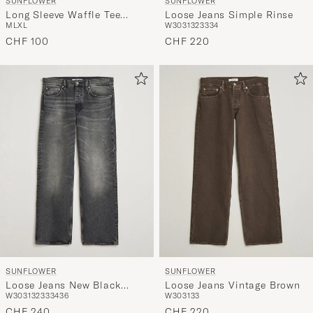
SUNFLOWER
SUNFLOWER
Long Sleeve Waffle Tee
Loose Jeans Simple Rinse
M
L
XL
W30
31
32
33
34
Beige
CHF 100
CHF 220
SUNFLOWER
SUNFLOWER
Loose Jeans New Black
Loose Jeans Vintage Brown
W30
31
32
33
34
36
W30
31
33
Worn
CHF 240
CHF 220