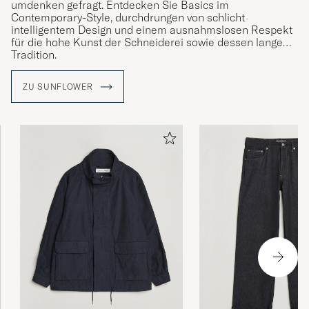
umdenken gefragt. Entdecken Sie Basics im
Contemporary-Style, durchdrungen von schlicht
intelligentem Design und einem ausnahmslosen Respekt
für die hohe Kunst der Schneiderei sowie dessen lange
Tradition.
Die Kollektionen des dänischen Newcomer-Labels
ZU SUNFLOWER
Sunflower stammen von einer kreativen Expertengruppe
für Herrenmode aus dem wunderschönen Kopenhagen
mit gemeinsamen Gedanken und Zielen. Wie die
Sonnenblume ins Spiel kommt? Das strahlende Symbol
steht für die Vision des Labels und den Wunsch nach
nachhaltiger Qualität und langanhaltender Freude.