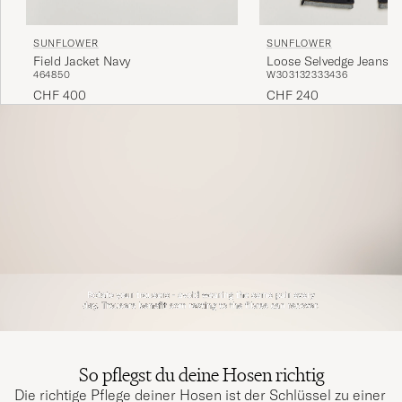
SUNFLOWER
SUNFLOWER
Field Jacket Navy
Loose Selvedge Jeans R
46
48
50
W30
31
32
33
34
36
CHF 400
CHF 240
So pflegst du deine Hosen richtig
Die richtige Pflege deiner Hosen ist der Schlüssel zu einer