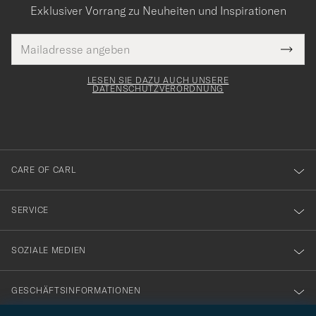
Exklusiver Vorrang zu Neuheiten und Inspirationen
E-
Tack
lichtfeld
Mail
Submi
Adresse
för
Newsl
Form
LESEN SIE DAZU AUCH UNSERE
att
DATENSCHUTZVERORDNUNG
du
anmälde
dig
till
CARE OF CARL
vårt
nyhetsbrev!
SERVICE
SOZIALE MEDIEN
GESCHÄFTSINFORMATIONEN