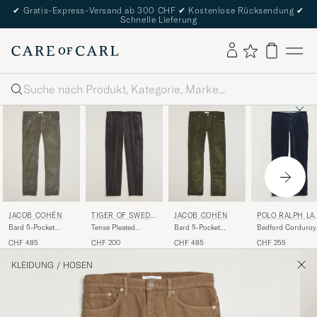
✔
Gratis-Express-Versand ab 300 CHF
✔
Kostenlose Rücksendung
✔
Schnelle Lieferung
Suche
JACOB COHËN
TIGER OF SWEDE
JACOB COHËN
POLO RALPH LA
N
REN
Bard 5-Pocket
Tense Pleated
Bard 5-Pocket
Bedford Corduroy
Medium Corduroy
Corduroy Trousers
Medium Corduroy
5-Pocket Pants
CHF 485
CHF 200
CHF 485
CHF 255
Trousers Taupe
Phantom
Trousers Green
Aviator Navy
KLEIDUNG
/
HOSEN