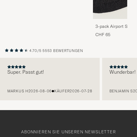
3-pack Airport Socks
Melange
CHF 65
4.70/5
5553 BEWERTUNGEN
Super. Passt gut!
Wunderbar!
VORHERIGE
MARKUS H
2026-08-06
KÄUFER
2026-07-28
BENJAMIN S
2
ABONNIEREN SIE UNSEREN NEWSLETTER