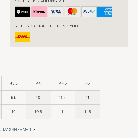
SICHERE BEZAHLUNG MIT
REIBUNGSLOSE LIEFERUNG VON
43,5
44
44,5
45
9,5
10
10,5
11
10
10,5
11
11,5
»
 MASSNEHMEN