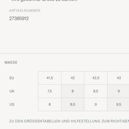
ARTIKELNUMMER
27385912
MASSE
EU
41,5
42
42,5
43
UK
7,5
8
8,5
9
US
8
8,5
9
9,5
ZU DEN GRÖSSENTABELLEN UND HILFESTELLUNG ZUM RICHTIGEN