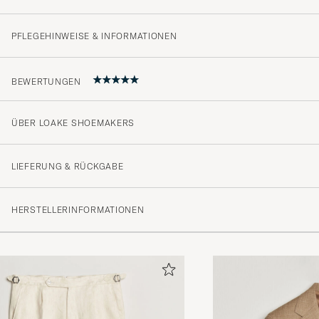
PFLEGEHINWEISE & INFORMATIONEN
BEWERTUNGEN
ÜBER LOAKE SHOEMAKERS
Fint pakket og raskt levert:)
MARTIN J
GEKAUFT AM AUF CAREOFCARL.NO
LIEFERUNG & RÜCKGABE
HERSTELLERINFORMATIONEN