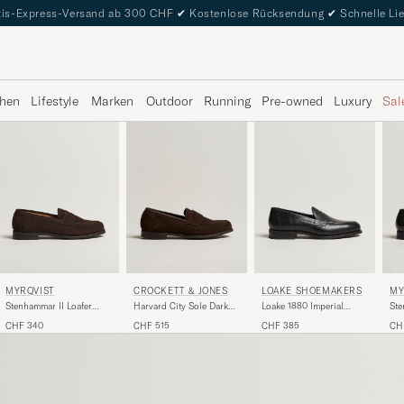
is-Express-Versand ab 300 CHF
✔
Kostenlose Rücksendung
✔
Schnelle Li
hen
Lifestyle
Marken
Outdoor
Running
Pre-owned
Luxury
Sal
MYRQVIST
CROCKETT & JONES
LOAKE SHOEMAKERS
MY
Stenhammar II Loafer
Harvard City Sole Dark
Loake 1880 Imperial
Ste
Dark Brown Suede
Brown Suede
Grained Penny Loafer
Bla
CHF 340
CHF 515
CHF 385
CH
Black