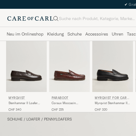
✔
Grat
Suche
Neu im Onlineshop
Kleidung
Schuhe
Accessoires
Uhren
Tasc
MYRQVIST
PARABOOT
MYRQVIST FOR CARE
OF CARL
Stenhammar II Loafer
Coraux Moccasin
Myrqvist Stenhammar II
Dark Brown Calf
America
Vibram Loafer Black
CHF 340
CHF 225
CHF 320
Grained Calf
SCHUHE
/
LOAFER
/
PENNYLOAFERS