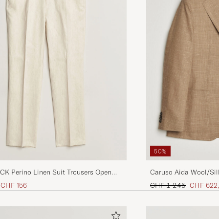
50%
K Perino Linen Suit Trousers Open
Caruso Aida Wool/Sil
Preis
Reduzierter Preis
Regulärer Preis
Reduziert
CHF 156
CHF 1 245
CHF 622