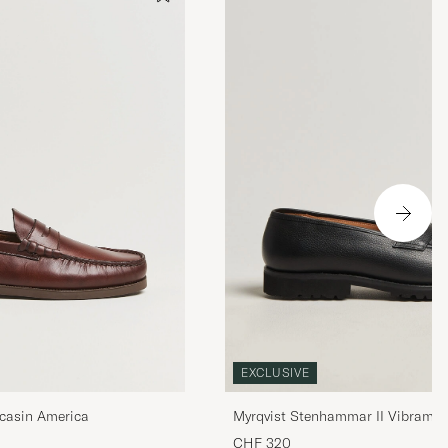
EXCLUSIVE
casin America
Myrqvist Stenhammar II Vibram L
Grained Calf
CHF 320