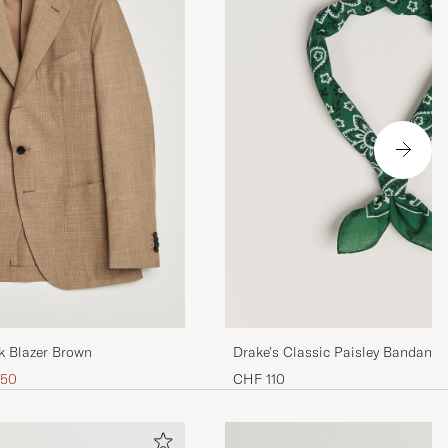
k Blazer Brown
Drake's Classic Paisley Bandana 
er Preis
,50
CHF 110