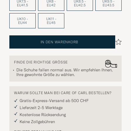
UK7.5 -
UK8 -
UK8.5 -
UK9.5 -
EU41.5
EU42
EU42.5
EU43.5
UK10 -
UK11 -
EU44
EU45
IN DEN WARENKORB
FINDE DIE RICHTIGE GRÖSSE
Die Schuhe fallen normal aus. Wir empfehlen Ihnen,
Ihre gewohnte Größe zu wählen.
WARUM SOLLTE MAN BEI CARE OF CARL BESTELLEN?
Gratis-Express-Versand ab 500 CHF
Lieferzeit 2-5 Werktage
Kostenlose Rücksendung
Keine Zollgebühren