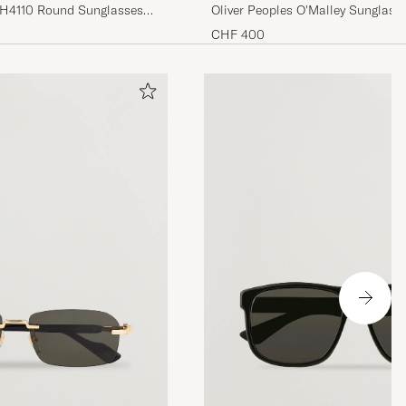
PH4110 Round Sunglasses
Oliver Peoples O'Malley Sunglass
CHF 400