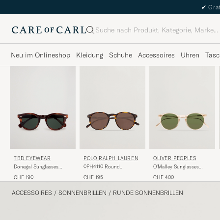
✔
Grat
Suche
Neu im Onlineshop
Kleidung
Schuhe
Accessoires
Uhren
Tasc
TBD EYEWEAR
POLO RALPH LAUREN
OLIVER PEOPLES
Donegal Sunglasses
0PH4110 Round
O'Malley Sunglasses
Havana
Sunglasses Havana
Transparent
CHF 190
CHF 195
CHF 400
ACCESSOIRES
/
SONNENBRILLEN
/
RUNDE SONNENBRILLEN