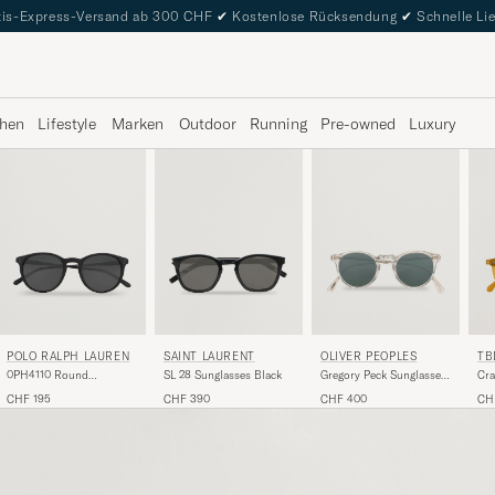
is-Express-Versand ab 300 CHF
✔
Kostenlose Rücksendung
✔
Schnelle Li
hen
Lifestyle
Marken
Outdoor
Running
Pre-owned
Luxury
POLO RALPH LAUREN
SAINT LAURENT
OLIVER PEOPLES
TB
0PH4110 Round
SL 28 Sunglasses Black
Gregory Peck Sunglasses
Sunglasses Matte Black
Crystal/Indigo
CHF 195
CHF 390
CHF 400
CH
Photochromic