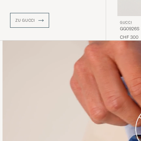
sind in Bezug auf Qualität und Liebe
zum Detail nicht zu übertreffen
.
ZU GUCCI
GUCCI
GG0926S S
CHF 300