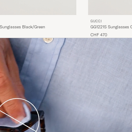
GUCCI
unglasses Black/Green
GG1221S Sunglasses 
CHF 470