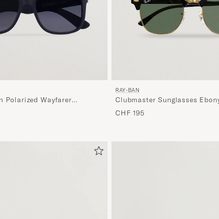
RAY-BAN
n Polarized Wayfarer
Clubmaster Sunglasses Ebony
ack/Grey
Green
CHF 195