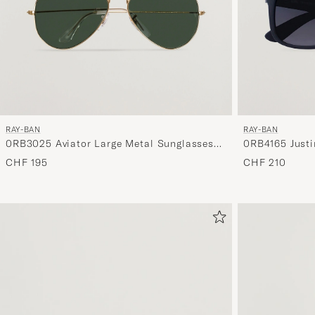
RAY-BAN
RAY-BAN
0RB3025 Aviator Large Metal Sunglasses
0RB4165 Justi
Arista/Grey Green
Sunglasses Bl
CHF 195
CHF 210