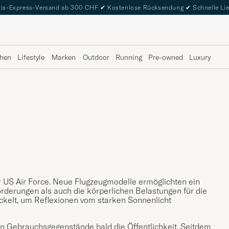
is-Express-Versand ab 300 CHF
✔
Kostenlose Rücksendung
✔
Schnelle Li
hen
Lifestyle
Marken
Outdoor
Running
Pre-owned
Luxury
er US Air Force. Neue Flugzeugmodelle ermöglichten ein
rderungen als auch die körperlichen Belastungen für die
ickelt, um Reflexionen vom starken Sonnenlicht
hen Gebrauchsgegenstände bald die Öffentlichkeit. Seitdem