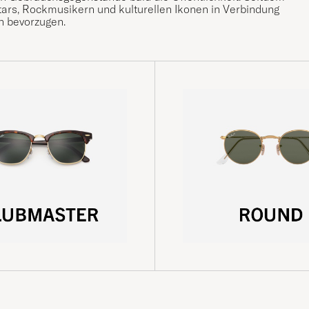
ars, Rockmusikern und kulturellen Ikonen in Verbindung
n bevorzugen.