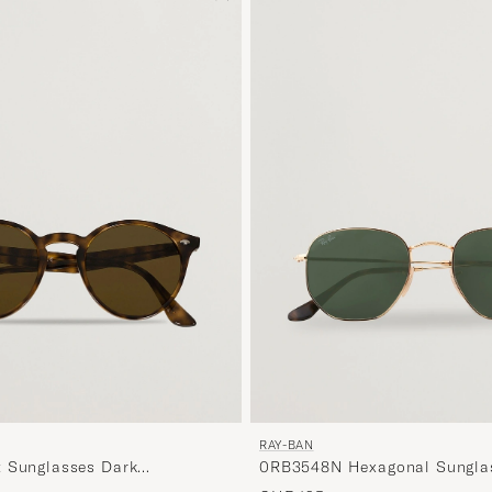
RAY-BAN
 Sunglasses Dark
0RB3548N Hexagonal Sungla
Brown
Gold/Green