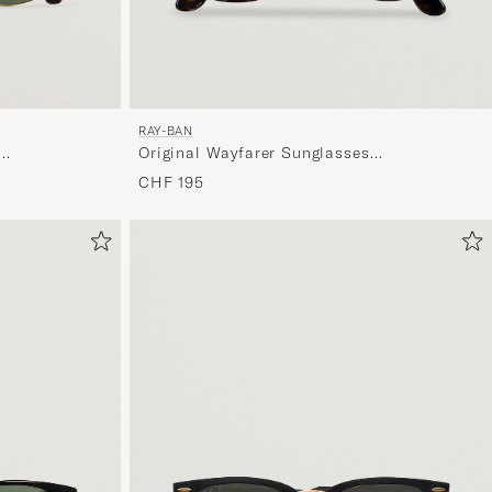
eine
handverl
Auswahl,
die
nun
RAY-BAN
Original Wayfarer Sunglasses
Ihrem
Tortoise/Crystal Green
CHF 195
Stil
entspricht