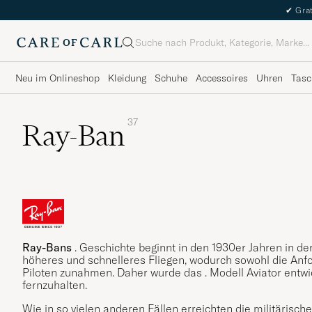
✔
Grat
Suche
Neu im Onlineshop
Kleidung
Schuhe
Accessoires
Uhren
Tasc
37
Ray-Ban
Ray-Bans
. Geschichte beginnt in den 1930er Jahren in d
höheres und schnelleres Fliegen, wodurch sowohl die Anfo
Piloten zunahmen. Daher wurde das . Modell Aviator entw
fernzuhalten.
Wie in so vielen anderen Fällen erreichten die militärisc