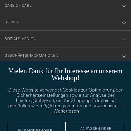
till
CARE OF CARL
vårt
nyhetsbrev!
SERVICE
SOZIALE MEDIEN
GESCHÄFTSINFORMATIONEN
Vielen Dank für Ihr Interesse an unserem
Webshop!
STILBERATUNG
Diese Website verwendet Cookies zur Optimierung der
Benötigen Sie Hilfe bei der Suche nach Ihrem persönlichen Stil?
Sicherheitseinstellungen sowie zur Analyse der
Wenden Sie sich an uns, wir helfen Ihnen gerne weiter!
Leistungsfähigkeit, um Ihr Shopping-Erlebnis so
persönlich wie möglich zu gestalten und anzupassen.
…
info@careofcarl.de
STILBERATUNG
Weiterlesen
ANPASSEN ODER
NUR NOTWENDIGE