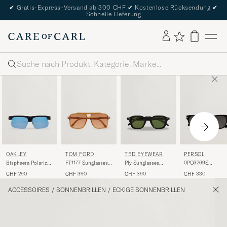
✔
Gratis-Express-Versand ab 300 CHF
✔
Kostenlose Rücksendung
✔
Schnelle Lieferung
Suche
OAKLEY
TOM FORD
TBD EYEWEAR
PERSOL
Bisphaera Polarized
FT1177 Sunglasses
Ply Sunglasses
0PO3269S
Sunglasses Matte
Yellow
Black
Sunglasses Black
CHF 290
CHF 390
CHF 390
CHF 330
Black
ACCESSOIRES
/
SONNENBRILLEN
/
ECKIGE SONNENBRILLEN