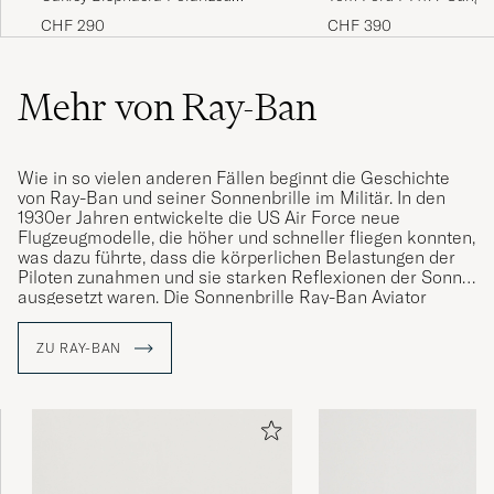
Sunglasses Matte Black
Yellow
CHF 290
CHF 390
Mehr von Ray-Ban
Wie in so vielen anderen Fällen beginnt die Geschichte
von Ray-Ban und seiner Sonnenbrille im Militär. In den
1930er Jahren entwickelte die US Air Force neue
Flugzeugmodelle, die höher und schneller fliegen konnten,
was dazu führte, dass die körperlichen Belastungen der
Piloten zunahmen und sie starken Reflexionen der Sonne
ausgesetzt waren. Die Sonnenbrille Ray-Ban Aviator
wurde entwickelt, um die Augen der Piloten zu schützen
und wurde bald auch außerhalb der Luftwaffe getragen.
ZU RAY-BAN
Eine legendäre Marke war geboren.