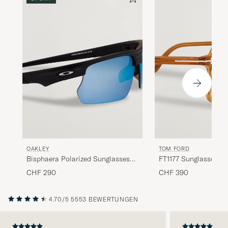
OAKLEY
TOM FORD
Bisphaera Polarized Sunglasses
FT1177 Sunglasses Ye
Matte Black
CHF 290
CHF 390
4.70/5
5553 BEWERTUNGEN