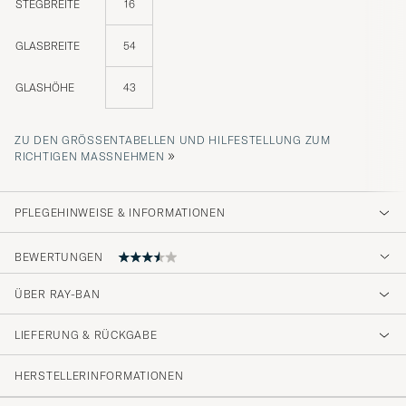
STEGBREITE
16
GLASBREITE
54
GLASHÖHE
43
ZU DEN GRÖSSENTABELLEN UND HILFESTELLUNG ZUM R
»
ICHTIGEN MASSNEHMEN
PFLEGEHINWEISE & INFORMATIONEN
BEWERTUNGEN
ÜBER RAY-BAN
Glasögonen motsvarade alla förväntningar.
Rejäl förpackning av varan. Snabb leverans.
LIEFERUNG & RÜCKGABE
INGEGERD V
GEKAUFT AM AUF CAREOFCARL.SE
HERSTELLERINFORMATIONEN