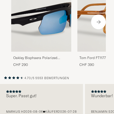
Oakley Bisphaera Polarized
Tom Ford FT1177 Sun
Sunglasses Matte Black
Yellow
CHF 290
CHF 390
4.70/5
5553 BEWERTUNGEN
Super. Passt gut!
Wunderbar!
VORHERIGE
MARKUS H
2026-08-06
KÄUFER
2026-07-28
BENJAMIN S
2