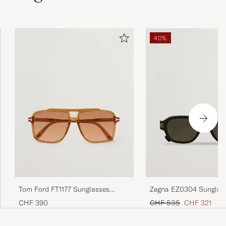
40%
Tom Ford FT1177 Sunglasses
Zegna EZ0304 Sunglas
Yellow
Brown
Regulärer Preis
Reduzierter P
CHF 390
CHF 535
CHF 321