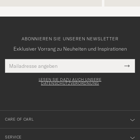
ABONNIEREN SIE UNSEREN NEWSLETTER
Exklusiver Vorrang zu Neuheiten und Inspirationen
E-
Tack
lichtfeld
Mail
Submi
Adresse
för
Newsl
Form
LESEN SIE DAZU AUCH UNSERE
att
DATENSCHUTZVERORDNUNG
du
anmälde
dig
till
CARE OF CARL
vårt
nyhetsbrev!
SERVICE