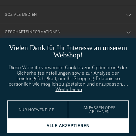
SOZIALE MEDIEN
GESCHÄFTSINFORMATIONEN
Vielen Dank für Ihr Interesse an unserem
Webshop!
STILBERATUNG
Diese Website verwendet Cookies zur Optimierung der
Benötigen Sie Hilfe bei der Suche nach Ihrem persönlichen Stil?
Sicherheitseinstellungen sowie zur Analyse der
Wenden Sie sich an uns, wir helfen Ihnen gerne weiter!
Leistungsfähigkeit, um Ihr Shopping-Erlebnis so
persönlich wie möglich zu gestalten und anzupassen.
…
info@careofcarl.de
STILBERATUNG
Weiterlesen
ANPASSEN ODER
NUR NOTWENDIGE
ABLEHNEN
© Care of Carl 2026
ALLE AKZEPTIEREN