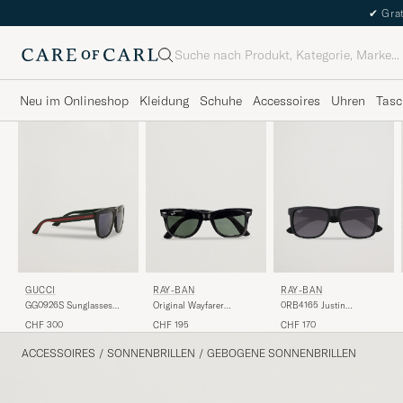
✔
Grat
Suche
Neu im Onlineshop
Kleidung
Schuhe
Accessoires
Uhren
Tasc
GUCCI
RAY-BAN
RAY-BAN
GG0926S Sunglasses
Original Wayfarer
0RB4165 Justin
Black/Green
Sunglasses Black/Crystal
Sunglasses Matte Black
CHF 300
CHF 195
CHF 170
Green
ACCESSOIRES
/
SONNENBRILLEN
/
GEBOGENE SONNENBRILLEN