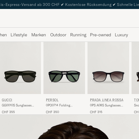
is-Express-Versand ab 300 CHF
✔
Kostenlose Rücksendung
✔
Schnelle Li
hen
Lifestyle
Marken
Outdoor
Running
Pre-owned
Luxury
GUCCI
PERSOL
TO
PRADA LINEA ROSSA
GG0010S Sunglasses
0PO0714 Folding
Sn
0PS A08S Sunglasses
Black
Sunglasses Black/Crystal
Sun
Black
CHF 355
CHF 350
CH
CHF 315
Green