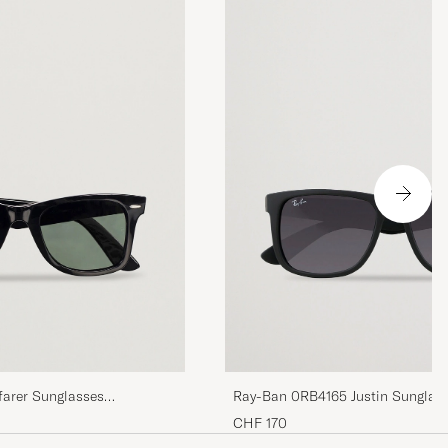
farer Sunglasses
Ray-Ban 0RB4165 Justin Sunglass
CHF 170