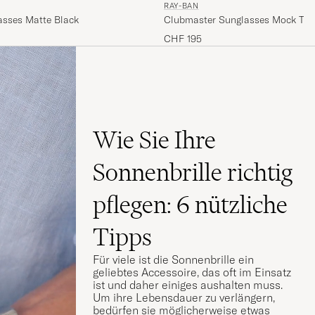
RAY-BAN
asses Matte Black
Clubmaster Sunglasses Mock Tort
Green
CHF 195
Wie Sie Ihre
Sonnenbrille richtig
pflegen: 6 nützliche
Tipps
Für viele ist die Sonnenbrille ein
geliebtes Accessoire, das oft im Einsatz
ist und daher einiges aushalten muss.
Um ihre Lebensdauer zu verlängern,
bedürfen sie möglicherweise etwas