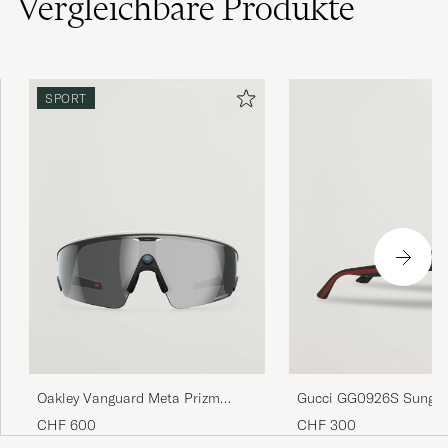
Vergleichbare
Produkte
SPORT
Gucci GG0926S Sungla
Oakley Vanguard Meta Prizm
Black/Green
Sunglasses Black
CHF 300
CHF 600