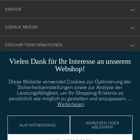
nyhetsbrev!
SERVICE
SOZIALE MEDIEN
GESCHÄFTSINFORMATIONEN
Vielen Dank für Ihr Interesse an unserem
Webshop!
STILBERATUNG
Diese Website verwendet Cookies zur Optimierung der
Benötigen Sie Hilfe bei der Suche nach Ihrem persönlichen Stil?
Sicherheitseinstellungen sowie zur Analyse der
Wenden Sie sich an uns, wir helfen Ihnen gerne weiter!
Leistungsfähigkeit, um Ihr Shopping-Erlebnis so
persönlich wie möglich zu gestalten und anzupassen.
…
info@careofcarl.de
STILBERATUNG
Weiterlesen
ANPASSEN ODER
NUR NOTWENDIGE
ABLEHNEN
© Care of Carl 2026