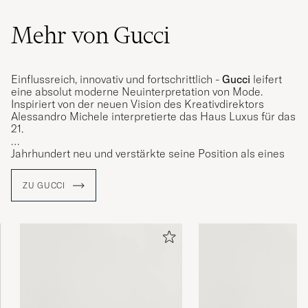
Mehr von Gucci
Einflussreich, innovativ und fortschrittlich -
Gucci
leifert
eine absolut moderne Neuinterpretation von Mode.
Inspiriert von der neuen Vision des Kreativdirektors
Alessandro Michele interpretierte das Haus Luxus f
ü
r das
21.
Jahrhundert neu und verstärkte seine Position als eines
der weltweit begehrtesten Modehäuser. Die eklektischen,
zeitgenössischen und romantischen Produkte von Gucci
ZU GUCCI
repräsentieren die Spritze der italienischen
Handwerkskunst und sind in Bezug auf Qualität und Liebe
zum Detail nicht zu übertreffen
.