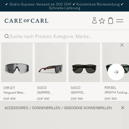
✔
Gratis-Express-Versand ab 300 CHF
✔
Kostenlose Rücksendung
✔
Schnelle Lieferung
Suche
GUCCI
GUCCI
PERSOL
OAKLEY
GG0926S
GG0010S
0PO0714 Folding
Vanguard Meta
Sunglasses
Sunglasses Black
Sunglasses
Prizm Sunglasses
CHF 300
CHF 355
CHF 350
CHF 600
Black/Green
Black/Crystal Gre
Black
ACCESSOIRES
/
SONNENBRILLEN
/
GEBOGENE SONNENBRILLEN