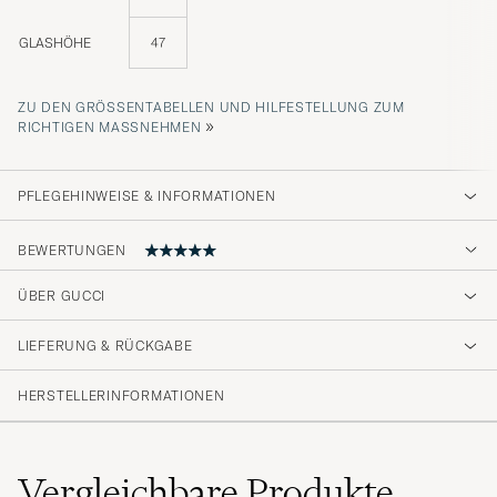
GLASHÖHE
47
ZU DEN GRÖSSENTABELLEN UND HILFESTELLUNG ZUM R
»
ICHTIGEN MASSNEHMEN
PFLEGEHINWEISE & INFORMATIONEN
BEWERTUNGEN
ÜBER GUCCI
Sköna solglasögon
LIEFERUNG & RÜCKGABE
KENNETH J
GEKAUFT AM AUF CAREOFCARL.SE
HERSTELLERINFORMATIONEN
Vergleichbare
Produkte