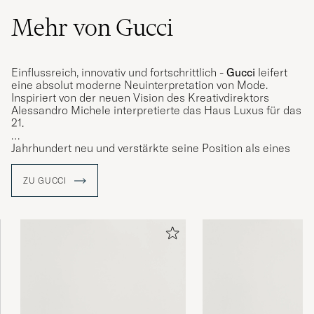
Mehr von Gucci
Einflussreich, innovativ und fortschrittlich -
Gucci
leifert
eine absolut moderne Neuinterpretation von Mode.
Inspiriert von der neuen Vision des Kreativdirektors
Alessandro Michele interpretierte das Haus Luxus f
ü
r das
21.
Jahrhundert neu und verstärkte seine Position als eines
der weltweit begehrtesten Modehäuser. Die eklektischen,
zeitgenössischen und romantischen Produkte von Gucci
ZU GUCCI
repräsentieren die Spritze der italienischen
Handwerkskunst und sind in Bezug auf Qualität und Liebe
zum Detail nicht zu übertreffen
.