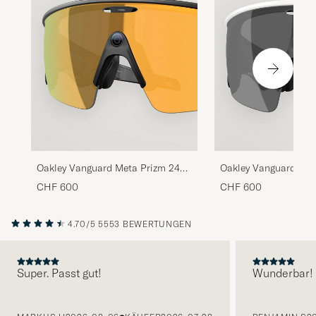
Oakley Vanguard Meta Prizm 24K
Oakley Vanguard Met
Sunglasses Gold
Sunglasses Black
CHF 600
CHF 600
4.70/5
5553 BEWERTUNGEN
Super. Passt gut!
Wunderbar!
VORHERIGE