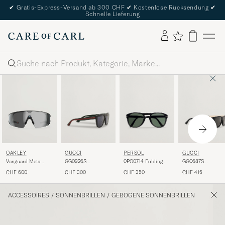
✔
Gratis-Express-Versand ab 300 CHF
✔
Kostenlose Rücksendung
✔
Schnelle Lieferung
Suche
GUCCI
PERSOL
GUCCI
OAKLEY
GG0926S
0PO0714 Folding
GG0687S
Vanguard Meta
Sunglasses
Sunglasses
Sunglasses Black
Prizm Sunglasses
CHF 300
CHF 350
CHF 415
CHF 600
Black/Green
Black/Crystal Green
Black
ACCESSOIRES
/
SONNENBRILLEN
/
GEBOGENE SONNENBRILLEN