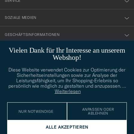
SERVICE
SOZIALE MEDIEN
GESCHÄFTSINFORMATIONEN
Vielen Dank für Ihr Interesse an unserem
Webshop!
STILBERATUNG
Diese Website verwendet Cookies zur Optimierung der
Benötigen Sie Hilfe bei der Suche nach Ihrem persönlichen Stil?
Sicherheitseinstellungen sowie zur Analyse der
Wenden Sie sich an uns, wir helfen Ihnen gerne weiter!
Leistungsfähigkeit, um Ihr Shopping-Erlebnis so
persönlich wie möglich zu gestalten und anzupassen.
…
info@careofcarl.de
STILBERATUNG
Weiterlesen
ANPASSEN ODER
NUR NOTWENDIGE
ABLEHNEN
© Care of Carl 2026
ALLE AKZEPTIEREN