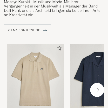
Masaya Kuroki - Musik und Mode. Mit ihrer
Vergangenheit in der Musikwelt als Manager der Band
Daft Punk und als Architekt bringen sie beide ihren Anteil
an Kreativität ein.
Die Marke zeichnet sich durch ihre Vielseitigkeit und ihr
modernes und innovatives Denken aus, das mit
ZU MAISON KITSUNÉ
zeitgemäßem Komfort und Einfachheit verbunden ist,
inspiriert von Großstädten wie Tokio und Paris. In allen
Kollektionen finden Sie das Logo in Form eines Fuchses.
Ein Tier, das in Japan ein Symbol für Vielseitigkeit ist und
Kitsuné heißt.