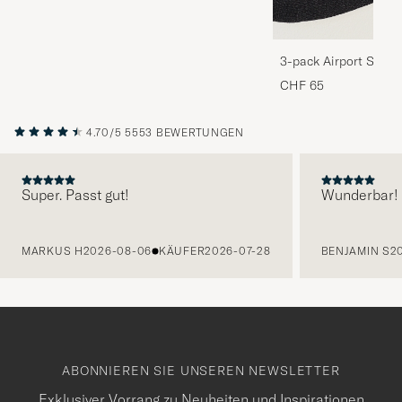
3-pack Airport Socks
Melange
CHF 65
4.70/5
5553 BEWERTUNGEN
Super. Passt gut!
Wunderbar!
VORHERIGE
MARKUS H
2026-08-06
KÄUFER
2026-07-28
BENJAMIN S
2
ABONNIEREN SIE UNSEREN NEWSLETTER
Exklusiver Vorrang zu Neuheiten und Inspirationen