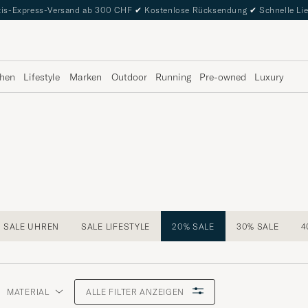
is-Express-Versand ab 300 CHF
✔
Kostenlose Rücksendung
✔
Schnelle Li
hen
Lifestyle
Marken
Outdoor
Running
Pre-owned
Luxury
SALE UHREN
SALE LIFESTYLE
20% SALE
30% SALE
4
MATERIAL
ALLE FILTER ANZEIGEN