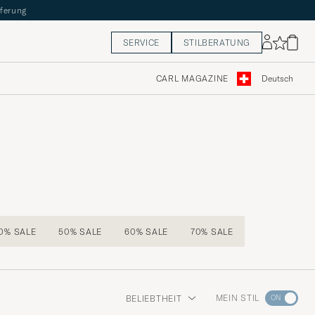
eferung
SERVICE
STILBERATUNG
CARL MAGAZINE
Deutsch
0% SALE
50% SALE
60% SALE
70% SALE
Wechseln
MEIN STIL
BELIEBTHEIT