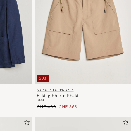
20%
MONCLER GRENOBLE
Hiking Shorts Khaki
S
M
XL
Regulärer Preis
Reduzierter Preis
CHF 460
CHF 368