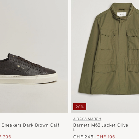
20%
A DAY'S MARCH
Barnett M65 Jacket Olive
 Sneakers Dark Brown Calf
L
Regulärer Preis
Reduzierter Preis
s
uzierter Preis
CHF 245
CHF 196
 396