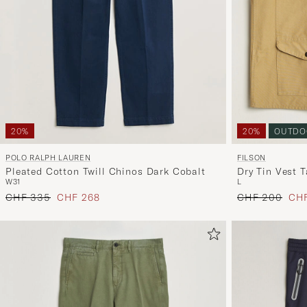
20%
OUTDO
20%
FILSON
POLO RALPH LAUREN
Dry Tin Vest 
Pleated Cotton Twill Chinos Dark Cobalt
L
W31
Regulärer Prei
Red
Regulärer Preis
Reduzierter Preis
CHF 200
CHF
CHF 335
CHF 268