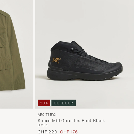
20%
OUTDOOR
ARC'TERYX
Kopec Mid Gore-Tex Boot Black
UK9,5
Regulärer Preis
Reduzierter Preis
CHF 220
CHF 176