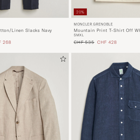
20%
MONCLER GRENOBLE
otton/Linen Slacks Navy
Mountain Print T-Shirt Off W
S
M
XL
s
uzierter Preis
Regulärer Preis
Reduzierter Preis
 268
CHF 535
CHF 428