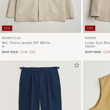
20%
20%
BEAMS PLUS
MORRIS
MIL Chore Jacket Off White
Linen Suit Bla
M
48
52
54
Regulärer Preis
Reduzierter Preis
Regulärer Prei
Red
CHF 315
CHF 252
CHF 360
CHF