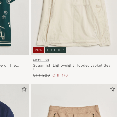
20%
OUTDOOR
ARC'TERYX
ee on the
Squamish Lightweight Hooded Jacket Sea
L
Salt
Regulärer Preis
Reduzierter Preis
CHF 220
CHF 176