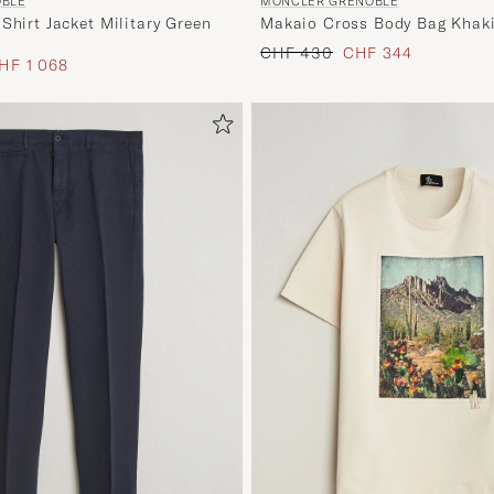
OBLE
MONCLER GRENOBLE
Shirt Jacket Military Green
Makaio Cross Body Bag Khak
Regulärer Preis
Reduzierter Preis
CHF 430
CHF 344
s
eduzierter Preis
HF 1 068