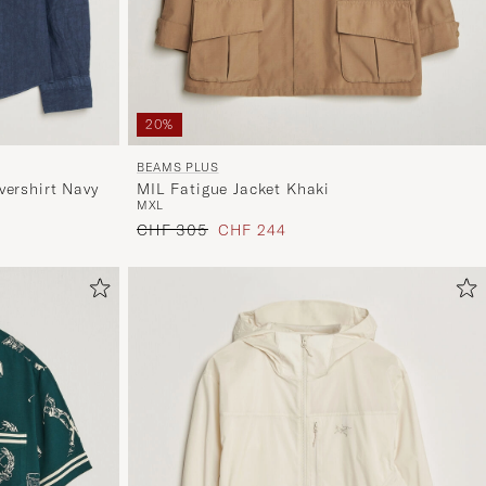
20%
BEAMS PLUS
ershirt Navy
MIL Fatigue Jacket Khaki
M
XL
Regulärer Preis
Reduzierter Preis
CHF 305
CHF 244