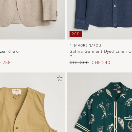
20%
FINAMORE NAPOLI
zer Khaki
Salina Garment Dyed Linen Ov
M
s
uzierter Preis
Regulärer Preis
Reduzierter Preis
 288
CHF 300
CHF 240