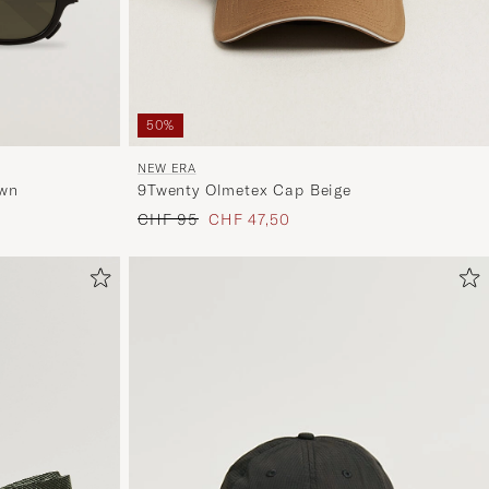
50%
NEW ERA
own
9Twenty Olmetex Cap Beige
Regulärer Preis
Reduzierter Preis
CHF 95
CHF 47,50