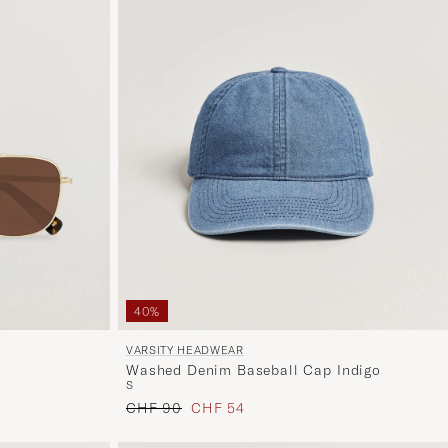
40%
VARSITY HEADWEAR
Washed Denim Baseball Cap Indigo
S
Regulärer Preis
Reduzierter Preis
CHF 90
CHF 54