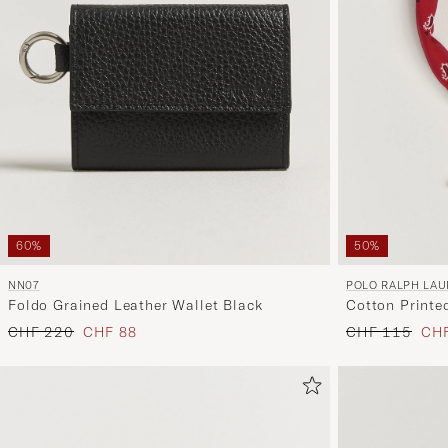
60%
50%
NN07
POLO RALPH LA
Foldo Grained Leather Wallet Black
Cotton Print
Regulärer Preis
Reduzierter Preis
Regulärer Prei
Red
CHF 220
CHF 88
CHF 115
CHF