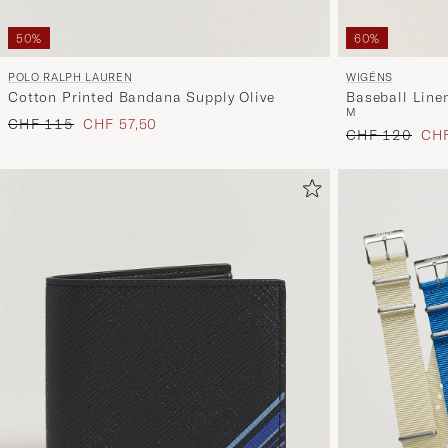
50%
60%
POLO RALPH LAUREN
WIGÉNS
Cotton Printed Bandana Supply Olive
Baseball Line
M
Regulärer Preis
Reduzierter Preis
CHF 115
CHF 57,50
Regulärer Prei
Red
CHF 120
CHF