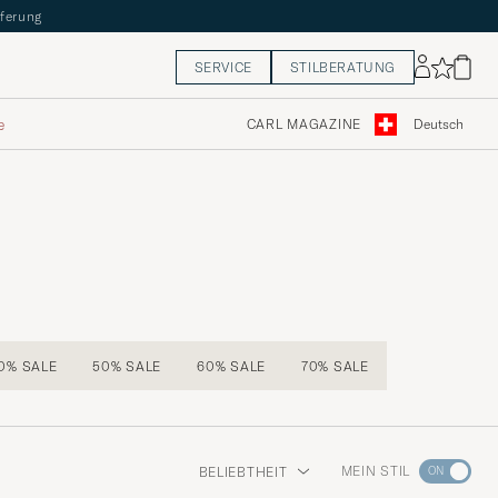
eferung
SERVICE
STILBERATUNG
e
CARL MAGAZINE
Deutsch
0% SALE
50% SALE
60% SALE
70% SALE
Wechseln
MEIN STIL
BELIEBTHEIT