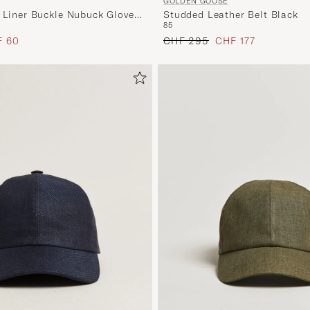
GOLDEN GOOSE
e Liner Buckle Nubuck Glove
Studded Leather Belt Black
85
s
uzierter Preis
Regulärer Preis
Reduzierter Preis
F 60
CHF 295
CHF 177