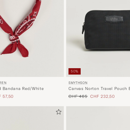
50%
UREN
SMYTHSON
ed Bandana Red/White
Canvas Norton Travel Pouch 
s
uzierter Preis
Regulärer Preis
Reduzierter Preis
 57,50
CHF 465
CHF 232,50