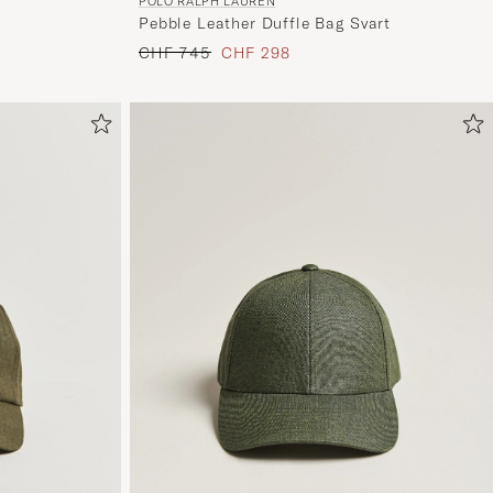
POLO RALPH LAUREN
Pebble Leather Duffle Bag Svart
Ihrem
Regulärer Preis
Reduzierter Preis
CHF 745
CHF 298
Stil
entspricht