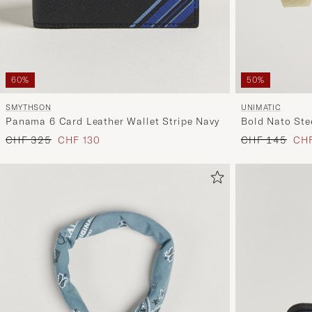
50%
60%
UNIMATIC
SMYTHSON
Bold Nato Ste
Panama 6 Card Leather Wallet Stripe Navy
Regulärer Prei
Red
Regulärer Preis
Reduzierter Preis
CHF 145
CHF
CHF 325
CHF 130