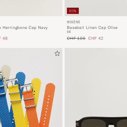
60%
WIGÉNS
n Herringbone Cap Navy
Baseball Linen Cap Olive
56
s
uzierter Preis
Regulärer Preis
Reduzierter Preis
 48
CHF 105
CHF 42