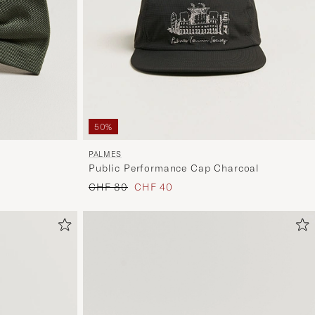
50%
PALMES
Public Performance Cap Charcoal
Regulärer Preis
Reduzierter Preis
CHF 80
CHF 40