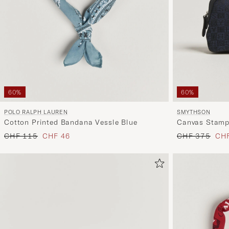
60%
60%
POLO RALPH LAUREN
SMYTHSON
Cotton Printed Bandana Vessle Blue
Canvas Stamp
Regulärer Preis
Reduzierter Preis
Regulärer Prei
Red
CHF 115
CHF 46
CHF 375
CHF