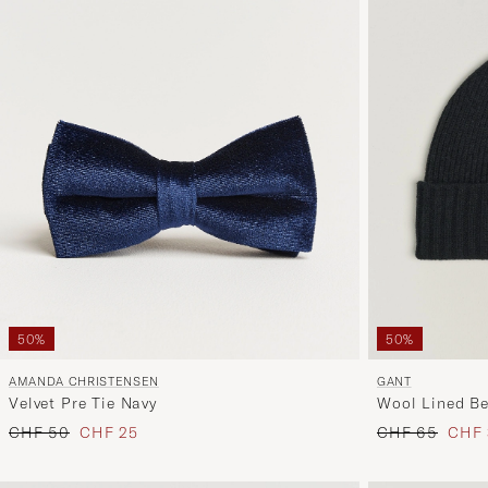
50%
50%
AMANDA CHRISTENSEN
GANT
Velvet Pre Tie Navy
Wool Lined Be
Regulärer Preis
Reduzierter Preis
Regulärer Prei
Reduz
CHF 50
CHF 25
CHF 65
CHF 