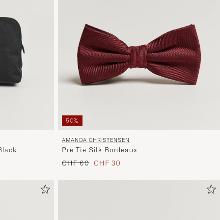
50%
AMANDA CHRISTENSEN
Pre Tie Silk Bordeaux
Black
Regulärer Preis
Reduzierter Preis
CHF 60
CHF 30