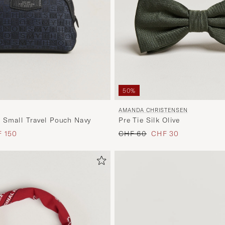
50%
AMANDA CHRISTENSEN
Pre Tie Silk Olive
 Small Travel Pouch Navy
Regulärer Preis
Reduzierter Preis
s
uzierter Preis
CHF 60
CHF 30
 150