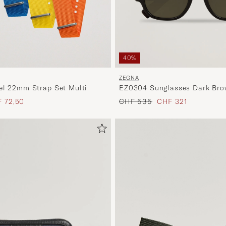
40%
ZEGNA
el 22mm Strap Set Multi
EZ0304 Sunglasses Dark Br
s
uzierter Preis
Regulärer Preis
Reduzierter Preis
 72,50
CHF 535
CHF 321