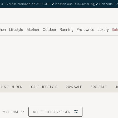
is-Express-Versand ab 300 CHF
✔
Kostenlose Rücksendung
✔
Schnelle Li
hen
Lifestyle
Marken
Outdoor
Running
Pre-owned
Luxury
Sal
SALE UHREN
SALE LIFESTYLE
20% SALE
30% SALE
4
MATERIAL
ALLE FILTER ANZEIGEN