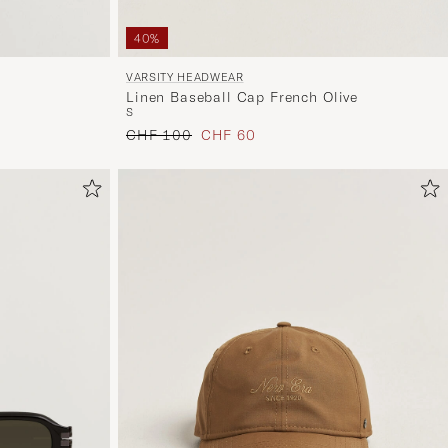
40%
VARSITY HEADWEAR
Linen Baseball Cap French Olive
S
Regulärer Preis
Reduzierter Preis
CHF 100
CHF 60