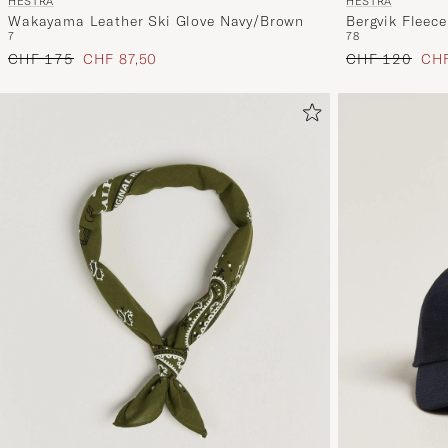
HESTRA
HESTRA
Wakayama Leather Ski Glove Navy/Brown
Bergvik Fleec
7
7
8
Bottle Green
Regulärer Preis
Reduzierter Preis
Regulärer Prei
Red
CHF 175
CHF 87,50
CHF 120
CH