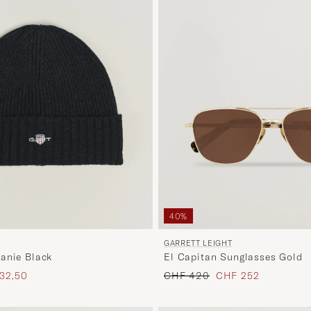
40%
GARRETT LEIGHT
anie Black
El Capitan Sunglasses Gold
s
ierter Preis
Regulärer Preis
Reduzierter Preis
32,50
CHF 420
CHF 252