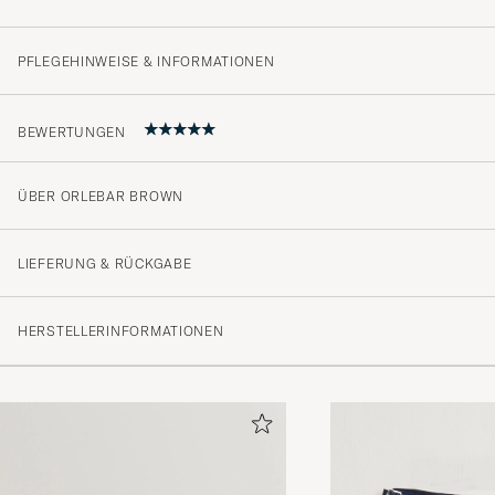
PFLEGEHINWEISE & INFORMATIONEN
BEWERTUNGEN
ÜBER ORLEBAR BROWN
Passet perfekt! Rask og problemfri levering. Dette blir
t-shirt!
LIEFERUNG & RÜCKGABE
ØYSTEIN S
GEKAUFT AM AUF CAREOFCARL.NO
HERSTELLERINFORMATIONEN