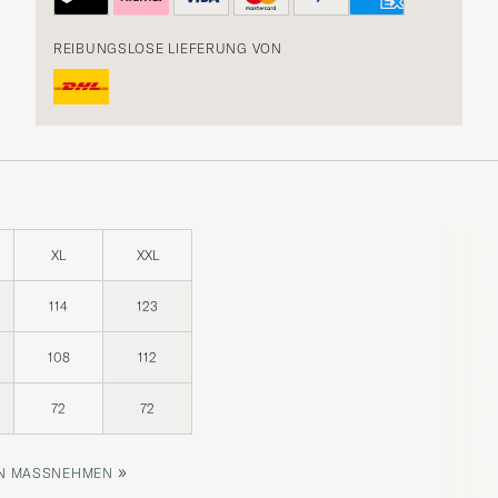
REIBUNGSLOSE LIEFERUNG VON
XL
XXL
114
123
108
112
72
72
»
 MASSNEHMEN