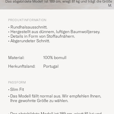
Das abgebildete Modell ist 189 cm, wiegt 81 kg und trägt die Größe
M.
PRODUKTINFORMATION
• Rundhalsausschnitt.
• Hergestellt aus dünnem, luftigen Baumwolljersey.
• Details in Form von Stoffaufnähern.
• Abgerundeter Schnitt.
Material:
100% bomull
Herkunftsland:
Portugal
PASSFORM
Slim Fit
Das Modell fällt normal aus. Wir empfehlen Ihnen,
Ihre gewohnte Größe zu wählen.
Das abgebildete Modell ist 189 cm, wiegt 81 kg und