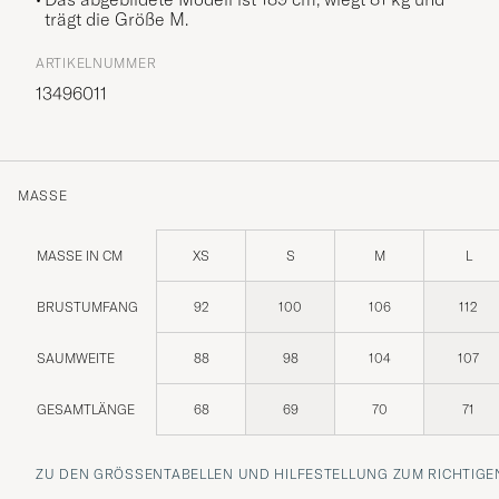
trägt die Größe
M
.
ARTIKELNUMMER
13496011
MASSE
MASSE IN CM
XS
S
M
L
BRUSTUMFANG
92
100
106
112
SAUMWEITE
88
98
104
107
GESAMTLÄNGE
68
69
70
71
ZU DEN GRÖSSENTABELLEN UND HILFESTELLUNG ZUM RICHTIGEN