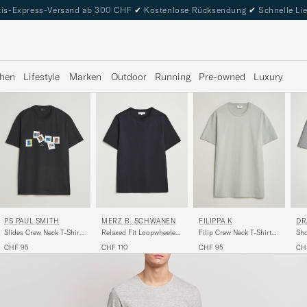
is-Express-Versand ab 300 CHF
✔
Kostenlose Rücksendung
✔
Schnelle Li
hen
Lifestyle
Marken
Outdoor
Running
Pre-owned
Luxury
MERZ B. SCHWANEN
DR
PS PAUL SMITH
FILIPPA K
Relaxed Fit Loopwheeled
Sho
Slides Crew Neck T-Shirt
Filip Crew Neck T-Shirt
T-Shirt Charcoal
Shi
Black
Silver Grey
CHF 110
CH
CHF 95
CHF 95