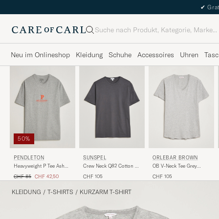
✔
Grat
Suche
Neu im Onlineshop
Kleidung
Schuhe
Accessoires
Uhren
Tasc
50%
SUNSPEL
ORLEBAR BROWN
PENDLETON
Crew Neck Q82 Cotton T-
OB V-Neck Tee Grey
Heavyweight P Tee Ash
Shirt Charcoal
Melange
Heather Grey
Regulärer Preis
Reduzierter Preis
CHF 105
CHF 105
CHF 85
CHF 42,50
KLEIDUNG
/
T-SHIRTS
/
KURZARM T-SHIRT