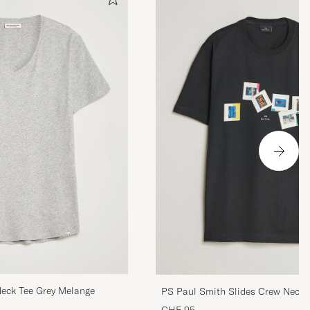
eck Tee Grey Melange
PS Paul Smith Slides Crew Neck T
CHF 95