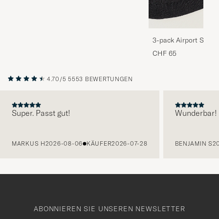
3-pack Airport Socks
Melange
CHF 65
4.70/5
5553 BEWERTUNGEN
Super. Passt gut!
Wunderbar!
VORHERIGE
MARKUS H
2026-08-06
KÄUFER
2026-07-28
BENJAMIN S
2
ABONNIEREN SIE UNSEREN NEWSLETTER