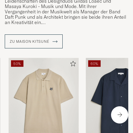
Leidenschaften des Designduos Gildas Loaëc und
Masaya Kuroki - Musik und Mode. Mit ihrer
Vergangenheit in der Musikwelt als Manager der Band
Daft Punk und als Architekt bringen sie beide ihren Anteil
an Kreativität ein.
Die Marke zeichnet sich durch ihre Vielseitigkeit und ihr
modernes und innovatives Denken aus, das mit
ZU MAISON KITSUNÉ
zeitgemäßem Komfort und Einfachheit verbunden ist,
inspiriert von Großstädten wie Tokio und Paris. In allen
Kollektionen finden Sie das Logo in Form eines Fuchses.
Ein Tier, das in Japan ein Symbol für Vielseitigkeit ist und
50%
60%
Kitsuné heißt.