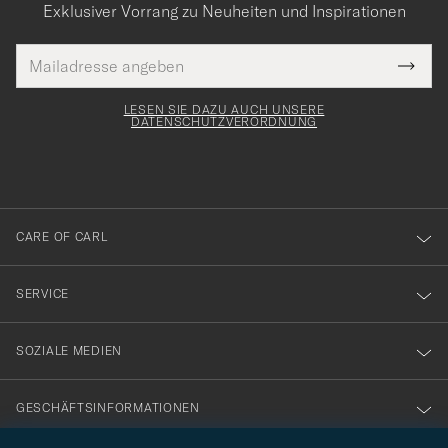
Exklusiver Vorrang zu Neuheiten und Inspirationen
E-
Tack
lichtfeld
Mail
Submi
Adresse
för
Newsl
Form
LESEN SIE DAZU AUCH UNSERE
att
DATENSCHUTZVERORDNUNG
du
anmälde
dig
till
CARE OF CARL
vårt
nyhetsbrev!
SERVICE
SOZIALE MEDIEN
GESCHÄFTSINFORMATIONEN