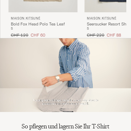
MAISON KITSUNÉ
MAISON KITSUNÉ
Bold Fox Head Polo Tea Leaf
Seersucker Resort Shirt
S
S
Regulärer Preis
Reduzierter Preis
Regulärer Preis
Reduzierter P
CHF 120
CHF 60
CHF 220
CHF 88
So pflegen und lagern Sie Ihr T-Shirt