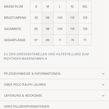
MASSE IN CM
S
M
L
XL
XXL
BRUSTUMFANG
92
98
106
116
126
SAUMWEITE
90
98
106
116
126
GESAMTLÄNGE
67
69
71
74
77
ZU DEN GRÖSSENTABELLEN UND HILFESTELLUNG ZUM R
»
ICHTIGEN MASSNEHMEN
PFLEGEHINWEISE & INFORMATIONEN
ÜBER POLO RALPH LAUREN
LIEFERUNG & RÜCKGABE
HERSTELLERINFORMATIONEN