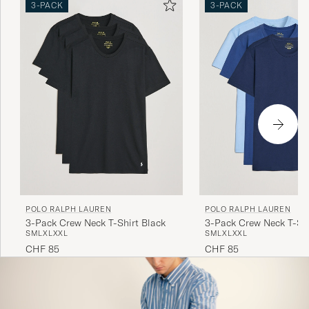
3-PACK
3-PACK
POLO RALPH LAUREN
POLO RALPH LAUREN
3-Pack Crew Neck T-Shirt Black
3-Pack Crew Neck T-Shi
S
M
L
XL
XXL
S
M
L
XL
XXL
Navy/Light Navy/Elite B
CHF 85
CHF 85