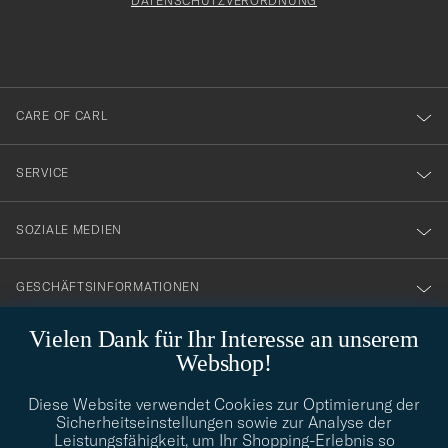
att
DATENSCHUTZVERORDNUNG
du
anmälde
dig
till
CARE OF CARL
vårt
nyhetsbrev!
SERVICE
SOZIALE MEDIEN
GESCHÄFTSINFORMATIONEN
Vielen Dank für Ihr Interesse an unserem
Webshop!
STILBERATUNG
Diese Website verwendet Cookies zur Optimierung der
Benötigen Sie Hilfe bei der Suche nach Ihrem persönlichen Stil?
Sicherheitseinstellungen sowie zur Analyse der
Wenden Sie sich an uns, wir helfen Ihnen gerne weiter!
Leistungsfähigkeit, um Ihr Shopping-Erlebnis so