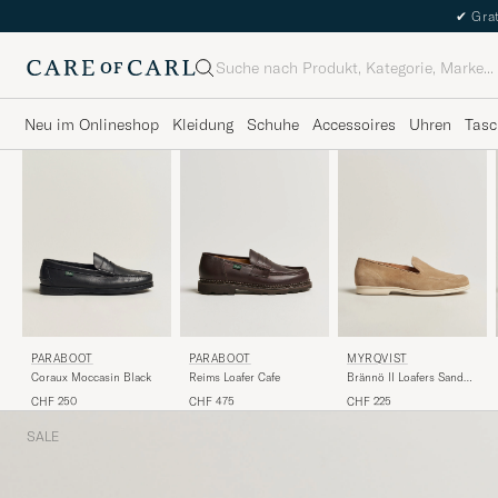
✔
Grat
Suche
Neu im Onlineshop
Kleidung
Schuhe
Accessoires
Uhren
Tasc
PARABOOT
PARABOOT
MYRQVIST
Coraux Moccasin Black
Reims Loafer Cafe
Brännö II Loafers Sand
Suede
CHF 250
CHF 475
CHF 225
SALE