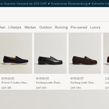
is-Express-Versand ab 300 CHF
✔
Kostenlose Rücksendung
✔
Schnelle Li
hen
Lifestyle
Marken
Outdoor
Running
Pre-owned
Luxury
MYRQVIST
MYRQVIST
LO
MYRQVIST
Karlberg Loafer Black
Karlberg Loafer Dark
Loa
Brännö II Loafers Navy
Calf
Brown Suede
Sue
Suede
CHF 340
CHF 340
CH
CHF 225