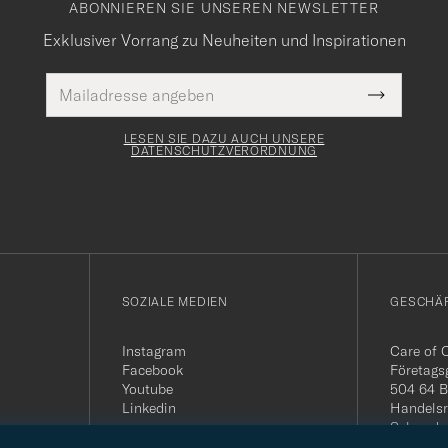
ABONNIEREN SIE UNSEREN NEWSLETTER
Exklusiver Vorrang zu Neuheiten und Inspirationen
E-
Pflichtfeld
Mail
Submit
Adresse
Newslette
Form
LESEN SIE DAZU AUCH UNSERE
DATENSCHUTZVERORDNUNG
SOZIALE MEDIEN
GESCHÄ
Instagram
Care of 
Facebook
Företags
Youtube
504 64 B
Linkedin
Handelsr
Schwede
MwSt-Nu