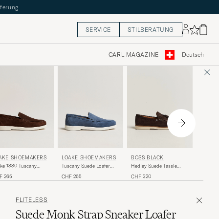
eferung
SERVICE
STILBERATUNG
CARL MAGAZINE
Deutsch
LOAKE
AKE SHOEMAKERS
LOAKE SHOEMAKERS
BOSS BLACK
Tuscany
ke 1880 Tuscany
Tuscany Suede Loafer
Hedley Suede Tassle
Chestnu
de Loafer Chocolate
Denim
Loafer Dark Brown
CHF 26
F 265
CHF 265
CHF 320
FLITELESS
Suede Monk Strap Sneaker Loafer