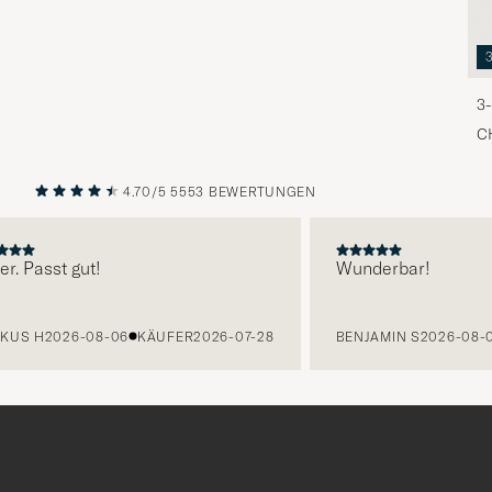
3-
C
4.70/5
5553 BEWERTUNGEN
VORHERIGE
NÄCHST
 Passt gut!
Wunderbar!
S H
2026-08-06
KÄUFER
2026-07-28
BENJAMIN S
2026-08-06