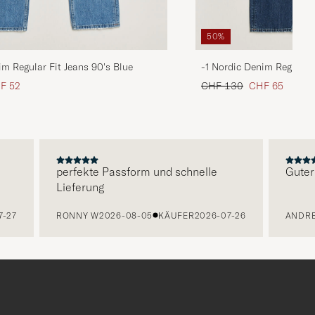
50%
im Regular Fit Jeans 90's Blue
-1 Nordic Denim Regular 
is
uzierter Preis
Regulärer Preis
Reduzierter Pre
F 52
CHF 130
CHF 65
perfekte Passform und schnelle
Guter Se
Lieferung
27
RONNY W
2026-08-05
KÄUFER
2026-07-26
ANDREA 