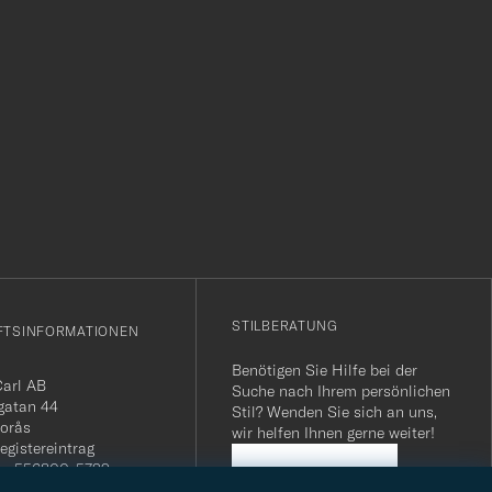
r
STILBERATUNG
FTSINFORMATIONEN
Benötigen Sie Hilfe bei der
Carl AB
Suche nach Ihrem persönlichen
gatan 44
Stil? Wenden Sie sich an uns,
orås
wir helfen Ihnen gerne weiter!
egistereintrag
n: 556800-5739
STILBERATUNG
mmer Schweiz: CHE-