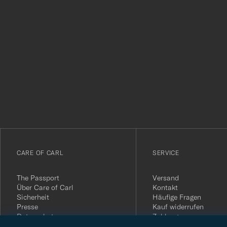
Tack
för
att
du
anmälde
dig
till
vårt
CARE OF CARL
SERVICE
nyhetsbrev!
The Passport
Versand
Über Care of Carl
Kontakt
Sicherheit
Häufige Fragen
Presse
Kauf widerrufen
Datenschutz
Zahlung
Impressum
Kundenbewertungen