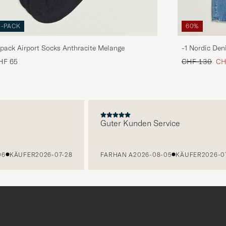
3-PACK
60%
pack Airport Socks Anthracite Melange
-1 Nordic Den
Regulärer Pre
Red
HF 65
CHF 130
CH
E
Guter Kunden Service
KÄUFER
2026-07-28
FARHAN A
2026-08-05
KÄUFER
2026-07-