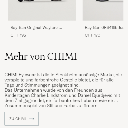
Ray-Ban Original Wayfarer
Ray-Ban 0RB4165 Justi
Sunglasses Black/Crystal Green
Sunglasses Matte Blac
CHF 195
CHF 170
Mehr von CHIMI
CHIMI Eyewear ist die in Stockholm ansässige Marke, die
verspielte und farbenfrohe Gestelle bietet, die für alle
Tage und Stimmungen geeignet sind.
Das Unternehmen wurde von den Freunden aus
Kindertagen Charlie Lindström und Daniel Djurdjevic mit
dem Ziel gegründet, ein farbenfrohes Leben sowie ein
Zusammenspiel von Stil und Farbe zu fördern.
Die Basiskollektion besteht aus acht Modellen, die in 10
ZU CHIMI
verschiedenen Farben erhältlich sind, um die
Ausdrucksmöglichkeiten und den persönlichen Stil nicht