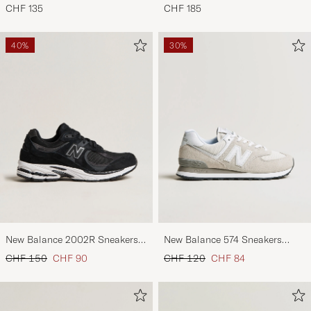
Footbed Habana Oiled Leather
Footbed Mocca Suede
CHF 135
CHF 185
40%
30%
New Balance 2002R Sneakers
New Balance 574 Sneakers
Black
Nimbus Cloud
Regulärer Preis
Reduzierter Preis
Regulärer Preis
Reduzierter Preis
CHF 150
CHF 90
CHF 120
CHF 84