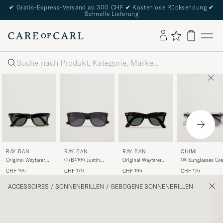
✔
Gratis-Express-Versand ab 300 CHF
✔
Kostenlose Rücksendung
✔
Schnelle Lieferung
Suche
RAY-BAN
RAY-BAN
RAY-BAN
CHIMI
Original Wayfarer
0RB4165 Justin
Original Wayfarer
04 Sunglasses Gre
Sunglasses
Sunglasses Matte
Sunglasses
CHF 195
CHF 170
CHF 195
CHF 125
Black/Crystal Green
Black
Tortoise/Crystal
Green
ACCESSOIRES
/
SONNENBRILLEN
/
GEBOGENE SONNENBRILLEN