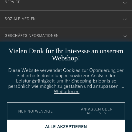
SERVICE
SOZIALE MEDIEN
GESCHÄFTSINFORMATIONEN
Vielen Dank für Ihr Interesse an unserem
Webshop!
STILBERATUNG
Diese Website verwendet Cookies zur Optimierung der
Benötigen Sie Hilfe bei der Suche nach Ihrem persönlichen Stil?
Sicherheitseinstellungen sowie zur Analyse der
Wenden Sie sich an uns, wir helfen Ihnen gerne weiter!
Leistungsfähigkeit, um Ihr Shopping-Erlebnis so
persönlich wie möglich zu gestalten und anzupassen.
…
info@careofcarl.de
STILBERATUNG
Weiterlesen
ANPASSEN ODER
NUR NOTWENDIGE
ABLEHNEN
© Care of Carl 2026
ALLE AKZEPTIEREN