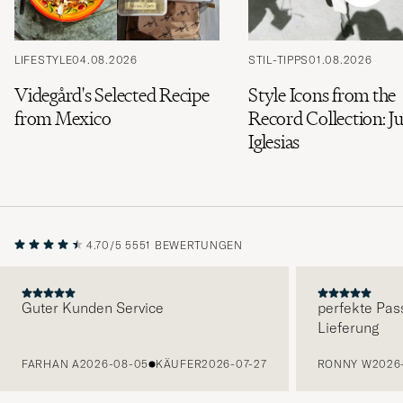
LIFESTYLE
04.08.2026
STIL-TIPPS
01.08.2026
Videgård's Selected Recipe
Style Icons from the
from Mexico
Record Collection: Ju
Iglesias
4.70/5
5551 BEWERTUNGEN
Guter Kunden Service
perfekte Pas
Lieferung
VORHERIGE
FARHAN A
2026-08-05
KÄUFER
2026-07-27
RONNY W
2026