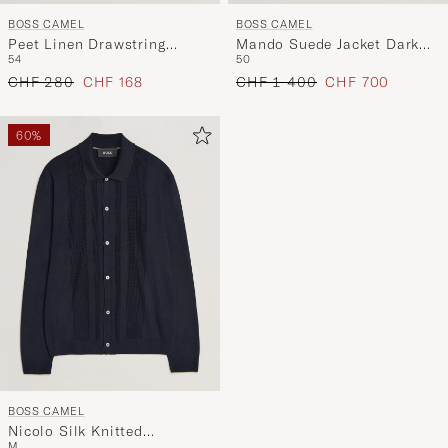
BOSS CAMEL
BOSS CAMEL
Peet Linen Drawstring
Mando Suede Jacket Dark
54
50
Shorts Open White
Blue
Regulärer Preis
Reduzierter Preis
Regulärer Preis
Reduzierter Preis
CHF 280
CHF 168
CHF 1 400
CHF 700
60%
BOSS CAMEL
Nicolo Silk Knitted
M