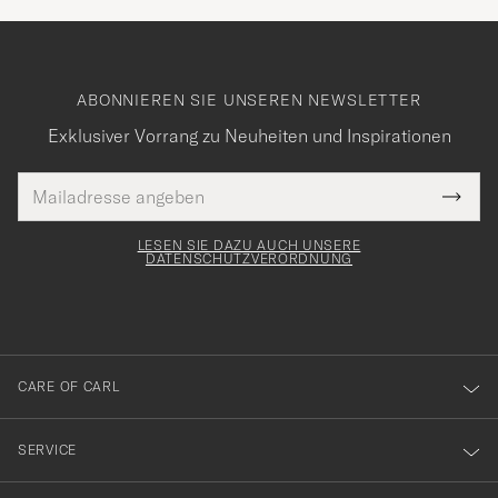
ABONNIEREN SIE UNSEREN NEWSLETTER
Exklusiver Vorrang zu Neuheiten und Inspirationen
E-
Tack
lichtfeld
Mail
Submi
Adresse
för
Newsl
Form
LESEN SIE DAZU AUCH UNSERE
att
DATENSCHUTZVERORDNUNG
du
anmälde
dig
till
CARE OF CARL
vårt
nyhetsbrev!
SERVICE