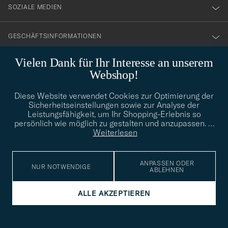
SOZIALE MEDIEN
GESCHÄFTSINFORMATIONEN
Vielen Dank für Ihr Interesse an unserem
Webshop!
STILBERATUNG
Diese Website verwendet Cookies zur Optimierung der
Benötigen Sie Hilfe bei der Suche nach Ihrem persönlichen Stil?
Sicherheitseinstellungen sowie zur Analyse der
Wenden Sie sich an uns, wir helfen Ihnen gerne weiter!
Leistungsfähigkeit, um Ihr Shopping-Erlebnis so
persönlich wie möglich zu gestalten und anzupassen.
…
info@careofcarl.de
STILBERATUNG
Weiterlesen
ANPASSEN ODER
NUR NOTWENDIGE
ABLEHNEN
© Care of Carl 2026
ALLE AKZEPTIEREN