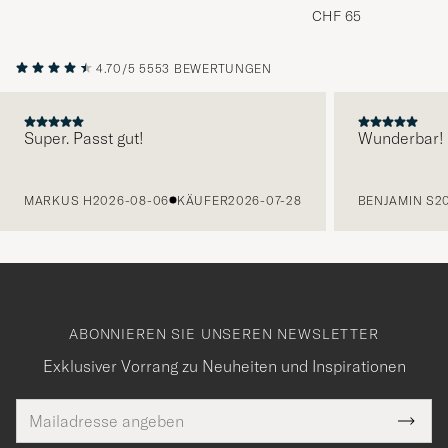
Melange
CHF 65
4.70/5
5553 BEWERTUNGEN
Super. Passt gut!
Wunderbar!
VORHERIGE
MARKUS H
2026-08-06
KÄUFER
2026-07-28
BENJAMIN S
2
ABONNIEREN SIE UNSEREN NEWSLETTER
Exklusiver Vorrang zu Neuheiten und Inspirationen
E-
Tack
lichtfeld
Mail
Submi
Adresse
Newsl