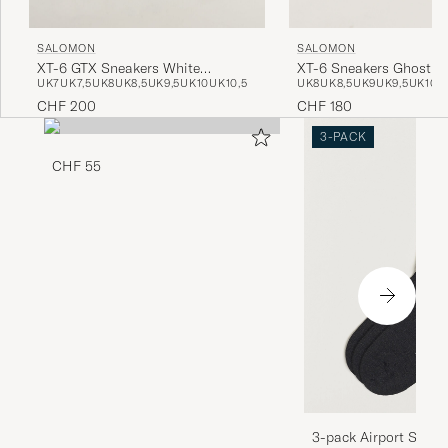
SALOMON
SALOMON
XT-6 Sneakers Ghost G
XT-6 GTX Sneakers White
UK8
UK8,5
UK9
UK9,5
UK10
U
UK7
UK7,5
UK8
UK8,5
UK9,5
UK10
UK10,5
Pepper/Silver Sage
CHF 180
CHF 200
3-PACK
CHF 55
3-pack Airport Socks