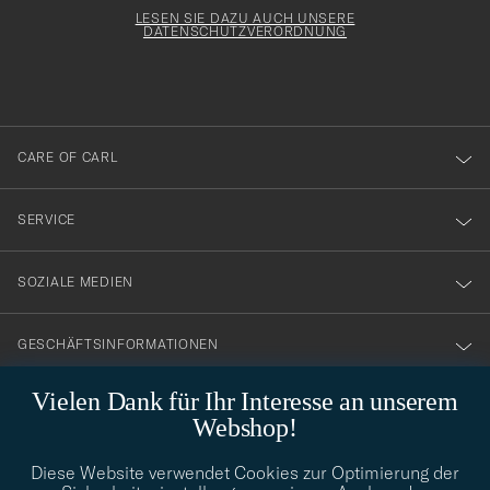
för
Form
LESEN SIE DAZU AUCH UNSERE
att
DATENSCHUTZVERORDNUNG
du
anmälde
dig
till
CARE OF CARL
vårt
nyhetsbrev!
SERVICE
SOZIALE MEDIEN
GESCHÄFTSINFORMATIONEN
Vielen Dank für Ihr Interesse an unserem
Webshop!
STILBERATUNG
Diese Website verwendet Cookies zur Optimierung der
Benötigen Sie Hilfe bei der Suche nach Ihrem persönlichen Stil?