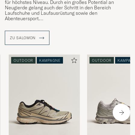
für höchstes Niveau. Durch ein großes Potential an
Neugierde gelang auch der Schritt in den Bereich
Laufschuhe und Laufausrüstung sowie den
Abenteuersport.
„Ich sehe jedem Tag mit Neugierde entgegen“. Diese
Motivation führte George Salomon von der kleinen
ZU SALOMON
Holzwerkstatt der Familie im französischen Annecy bis an
die Weltspitze im Bereich Wintersport und Outdoor.
OUTDOOR
KAMPAGNE
OUTDOOR
KAMPAG