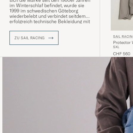
sich die Marke seit den 1980er Jahren
im Winterschlaf befindet, wurde sie
1999 im schwedischen Göteborg
wiederbelebt und verbindet seitdem
erfolgreich technische Bekleidung mit
Freizeit- und Funktionskleidung.
SAIL RACI
ZU SAIL RACING
Protector 
S
XL
CHF 560