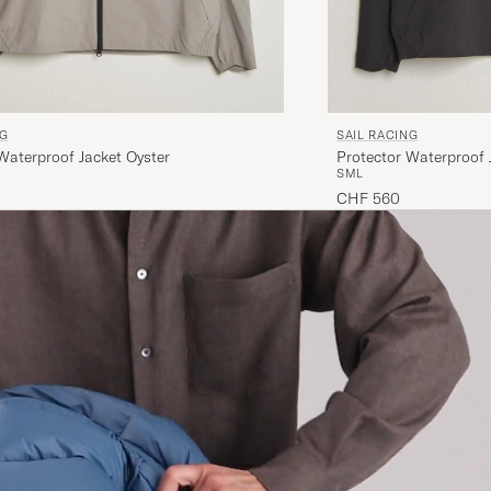
NG
SAIL RACING
Waterproof Jacket Oyster
Protector Waterproof
S
M
L
CHF 560