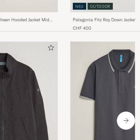
NEU
OUTDOOR
Sheen Hooded Jacket Mid
Patagonia Fitz Roy Down 
CHF 400