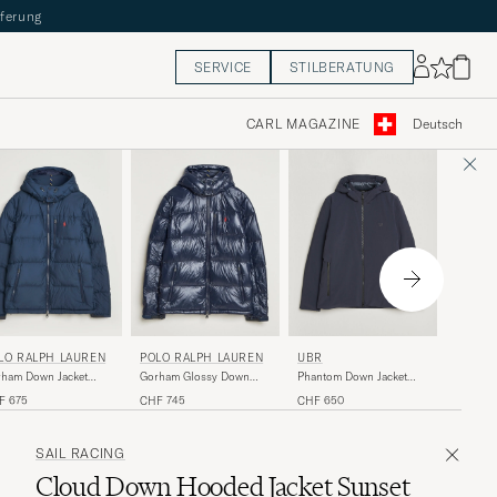
eferung
SERVICE
STILBERATUNG
CARL MAGAZINE
Deutsch
SCANDI
LO RALPH LAUREN
POLO RALPH LAUREN
UBR
N
Torrent 
ham Down Jacket
Gorham Glossy Down
Phantom Down Jacket
Jacket 
lection Navy
Jacket Collection Navy
Navy
CHF 70
F 675
CHF 745
CHF 650
SAIL RACING
Cloud Down Hooded Jacket Sunset