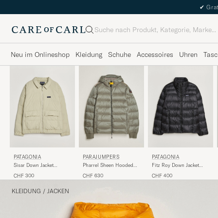
✔
Grat
Suche
Neu im Onlineshop
Kleidung
Schuhe
Accessoires
Uhren
Tasc
PATAGONIA
PARAJUMPERS
PATAGONIA
Sisar Down Jacket
Pharrel Sheen Hooded
Fitz Roy Down Jacket
Weathered Stone
Jacket Mid Grey
Black
CHF 300
CHF 630
CHF 400
KLEIDUNG
/
JACKEN