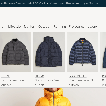
is-Express-Versand ab 300 CHF
✔
Kostenlose Rücksendung
✔
Schnelle Li
hen
Lifestyle
Marken
Outdoor
Running
Pre-owned
Luxury
HERNO
HERNO
PARAJUMPERS
PO
Faux Fur Down Jacket
Chamonix Down Parka
Dillon Sheen Jacket Blue
Gor
Dark Grey
Navy
Navy
Col
CHF 785
CHF 775
CHF 600
CH