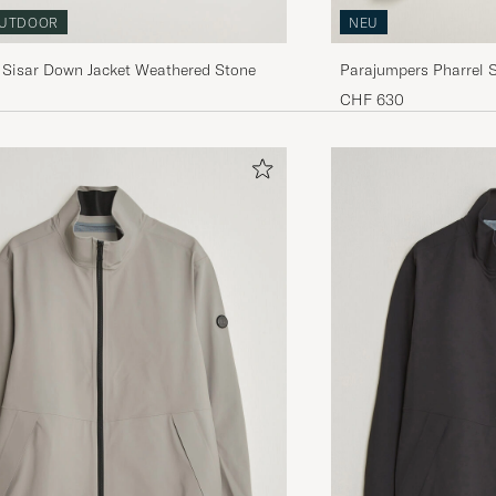
UTDOOR
NEU
 Sisar Down Jacket Weathered Stone
Parajumpers Pharrel 
Grey
CHF 630