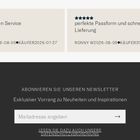
E
rvice
perfekte Passform und schnelle
Lieferung
-05
KÄUFER
2026-07-27
RONNY W
2026-08-05
KÄUFER
2026-0
ABONNIEREN SIE UNSEREN NEWSLETTER
Exklusiver Vorrang zu Neuheiten und Inspirationen
E-
Pflichtfeld
Mail
Submit
Adresse
Newslette
Form
LESEN SIE DAZU AUCH UNSERE
DATENSCHUTZVERORDNUNG