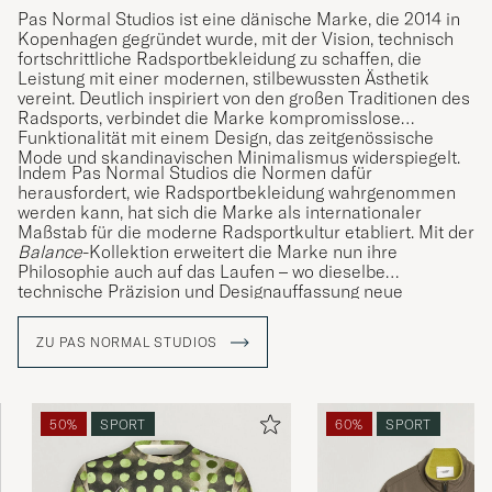
Pas Normal Studios ist eine dänische Marke, die 2014 in
Kopenhagen gegründet wurde, mit der Vision, technisch
fortschrittliche Radsportbekleidung zu schaffen, die
Leistung mit einer modernen, stilbewussten Ästhetik
vereint. Deutlich inspiriert von den großen Traditionen des
Radsports, verbindet die Marke kompromisslose
Funktionalität mit einem Design, das zeitgenössische
Mode und skandinavischen Minimalismus widerspiegelt.
Indem Pas Normal Studios die Normen dafür
herausfordert, wie Radsportbekleidung wahrgenommen
werden kann, hat sich die Marke als internationaler
Maßstab für die moderne Radsportkultur etabliert. Mit der
Balance
-Kollektion erweitert die Marke nun ihre
Philosophie auch auf das Laufen – wo dieselbe
technische Präzision und Designauffassung neue
Ausdrucksformen eines aktiven Lebensstils finden. Das
Ergebnis ist eine Kollektion, die Laufen und Training
ZU PAS NORMAL STUDIOS
jenseits des Fahrrads unterstützt, angepasst an
verschiedene Oberflächen und Jahreszeiten.
50%
SPORT
60%
SPORT