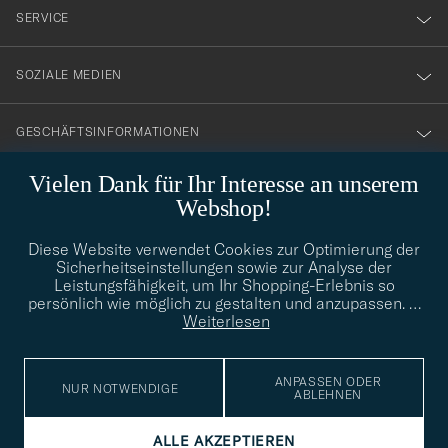
nyhetsbrev!
SERVICE
SOZIALE MEDIEN
GESCHÄFTSINFORMATIONEN
Vielen Dank für Ihr Interesse an unserem
Webshop!
STILBERATUNG
Diese Website verwendet Cookies zur Optimierung der
Benötigen Sie Hilfe bei der Suche nach Ihrem persönlichen Stil?
Sicherheitseinstellungen sowie zur Analyse der
Wenden Sie sich an uns, wir helfen Ihnen gerne weiter!
Leistungsfähigkeit, um Ihr Shopping-Erlebnis so
persönlich wie möglich zu gestalten und anzupassen.
…
info@careofcarl.de
STILBERATUNG
Weiterlesen
ANPASSEN ODER
NUR NOTWENDIGE
ABLEHNEN
© Care of Carl 2026
ALLE AKZEPTIEREN