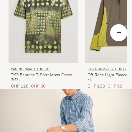
PAS NORMAL STUDIOS
PAS NORMAL STUDIOS
TKO Balance T-Shirt Moss Green
Off Race Light Fleece H
S
M
XL
XL
Moss Green
Regulärer Preis
Reduzierter Preis
Regulärer Preis
Reduzierter P
CHF 120
CHF 60
CHF 230
CHF 92