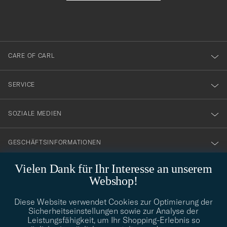
du
anmälde
dig
till
CARE OF CARL
vårt
nyhetsbrev!
SERVICE
SOZIALE MEDIEN
GESCHÄFTSINFORMATIONEN
Vielen Dank für Ihr Interesse an unserem
Webshop!
STILBERATUNG
Diese Website verwendet Cookies zur Optimierung der
Benötigen Sie Hilfe bei der Suche nach Ihrem persönlichen Stil?
Sicherheitseinstellungen sowie zur Analyse der
Wenden Sie sich an uns, wir helfen Ihnen gerne weiter!
Leistungsfähigkeit, um Ihr Shopping-Erlebnis so