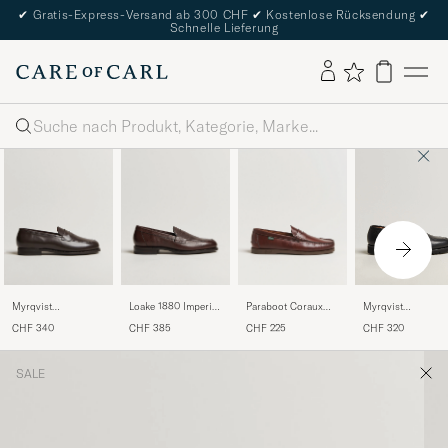
✔
Gratis-Express-Versand ab 300 CHF
✔
Kostenlose Rücksendung
✔
Schnelle Lieferung
Suche
Myrqvist
Loake 1880 Imperial
Paraboot Coraux
Myrqvist
Stenhammar II
Grained Penny
Moccasin America
Stenhammar II
CHF 340
CHF 385
CHF 225
CHF 320
Loafer Dark Brown
Loafer Dark Brown
Vibram Loafer Bla
Calf
Grained Calf
SALE