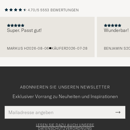
4.70/5
5553 BEWERTUNGEN
Super. Passt gut!
Wunderbar!
VORHERIGE
MARKUS H
2026-08-06
KÄUFER
2026-07-28
BENJAMIN S
2
ABONNIEREN SIE UNSEREN NEWSLETTER
Exklusiver Vorrang zu Neuheiten und Inspirationen
E-
Tack
lichtfeld
Mail
Submi
Adresse
för
Newsl
Form
LESEN SIE DAZU AUCH UNSERE
att
DATENSCHUTZVERORDNUNG