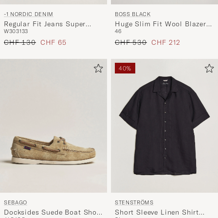
BOSS BLACK
-1 NORDIC DENIM
Huge Slim Fit Wool Blazer
Regular Fit Jeans Super
46
W30
31
33
Black
Dark
Regulärer Preis
Reduzierter Preis
Regulärer Preis
Reduzierter Preis
CHF 530
CHF 212
CHF 130
CHF 65
40%
SEBAGO
STENSTRÖMS
Docksides Suede Boat Shoe
Short Sleeve Linen Shirt