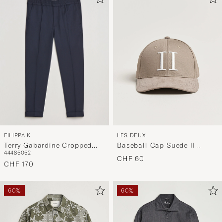
FILIPPA K
LES DEUX
Terry Gabardine Cropped
Baseball Cap Suede II
44
48
50
52
Turn Up Trousers Navy
Desert Taupe Beige
CHF 60
CHF 170
60%
60%