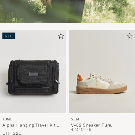
NEU
TUMI
VEJA
Alpha Hanging Travel Kit
V-82 Sneaker Pure
41
42
43
44
46
Black
Calcaire/Fury
CHF 220