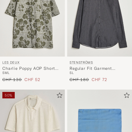
LES DEUX
STENSTRÖMS
Charlie Poppy AOP Short
Regular Fit Garment
S
M
L
S
L
Sleeve Shirt Olive Night
Washed Denim Shirt Black
Regulärer Preis
Reduzierter Preis
Regulärer Preis
Reduzierter Preis
CHF 130
CHF 52
CHF 180
CHF 72
50%