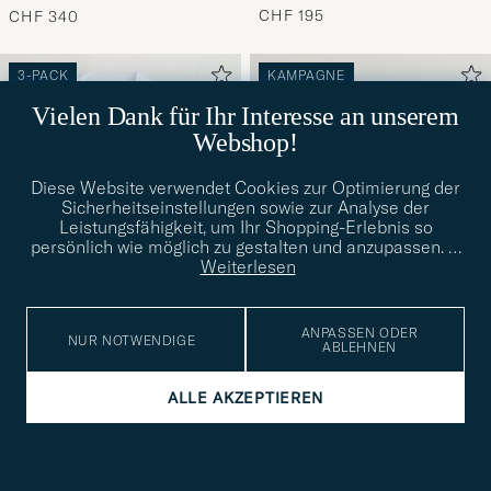
CHF 195
CHF 340
3-PACK
KAMPAGNE
Vielen Dank für Ihr Interesse an unserem
Webshop!
Diese Website verwendet Cookies zur Optimierung der
Sicherheitseinstellungen sowie zur Analyse der
Leistungsfähigkeit, um Ihr Shopping-Erlebnis so
persönlich wie möglich zu gestalten und anzupassen.
…
Weiterlesen
ANPASSEN ODER
NUR NOTWENDIGE
ABLEHNEN
POLO RALPH LAUREN
CROCKETT & JONES
ALLE AKZEPTIEREN
3-Pack Crew Neck T-Shirt
Harvard Dark Brown Shell
S
M
L
XL
XXL
IN VIELEN GRÖSSEN ERHÄLTLICH
White
Cordovan
CHF 80
CHF 1 075