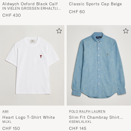
Aldwych Oxford Black Calf
Classic Sports Cap Beige
IN VIELEN GRÖSSEN ERHÄLTLICH
CHF 60
CHF 430
AMI
POLO RALPH LAUREN
Heart Logo T-Shirt White
Slim Fit Chambray Shirt
M
L
XL
XS
S
M
L
XL
XXL
Washed
CHF 150
CHF 145