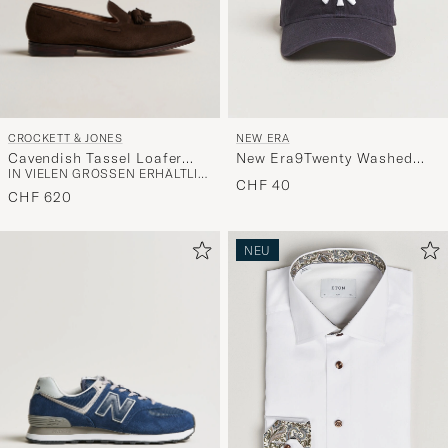
CROCKETT & JONES
NEW ERA
Cavendish Tassel Loafer
New Era9Twenty Washed
IN VIELEN GRÖSSEN ERHÄLTLICH
Dark Brown Suede
Cotton CapNavy New York
CHF 40
Yankees
CHF 620
NEU