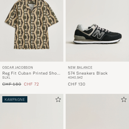
NEW BALANCE
OSCAR JACOBSON
574 Sneakers Black
Reg Fit Cuban Printed Short
40
40,5
42
S
L
XL
Sleeve Shirt Olive
Regulärer Preis
Reduzierter Preis
CHF 130
CHF 180
CHF 72
KAMPAGNE