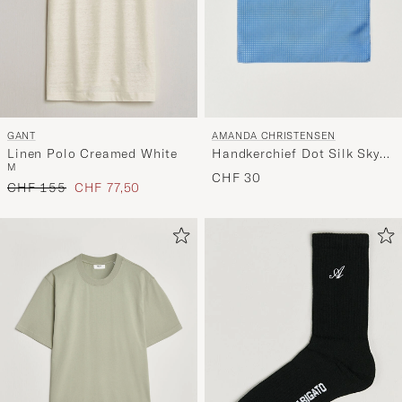
AMANDA CHRISTENSEN
GANT
Handkerchief Dot Silk Sky
Linen Polo Creamed White
M
Blue
CHF 30
Regulärer Preis
Reduzierter Preis
CHF 155
CHF 77,50