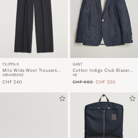
FILIPPA K
GANT
Milo Wide Wool Trousers
Cotton Indigo Club Blazer
46
54
48
50
52
48
Black
Dark Blue Raw
Regulärer Preis
Reduzierter Preis
CHF 240
CHF 660
CHF 330