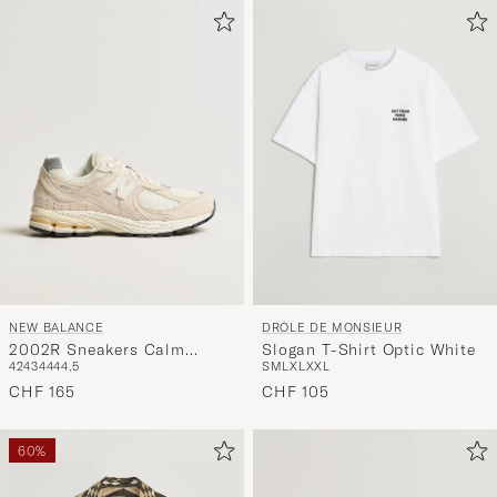
NEW BALANCE
DRÔLE DE MONSIEUR
2002R Sneakers Calm
Slogan T-Shirt Optic White
42
43
44
44,5
S
M
L
XL
XXL
Taupe
CHF 165
CHF 105
60%