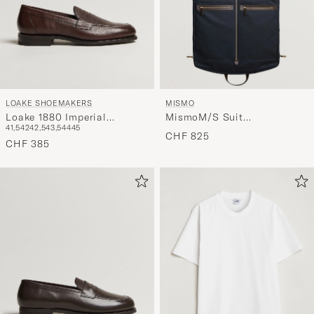
LOAKE SHOEMAKERS
MISMO
Loake 1880 Imperial
MismoM/S Suit
41,5
42
42,5
43,5
44
45
Grained Penny Loafer Dark
CarrierNavy/Dark Brown
CHF 825
Brown
CHF 385