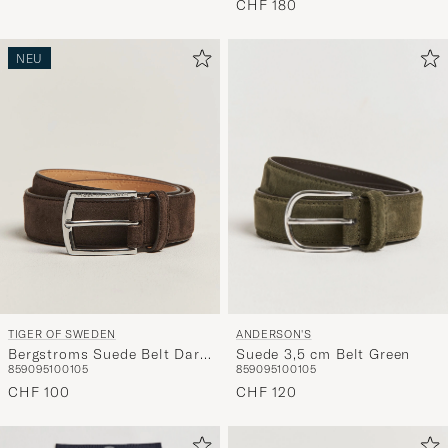
CHF 180
NEU
ANDERSON'S
TIGER OF SWEDEN
Suede 3,5 cm Belt Green
Bergstroms Suede Belt Dark
85
90
95
100
105
85
90
95
100
105
Brown
CHF 120
CHF 100