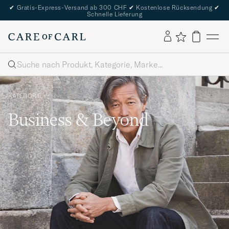
✔
Gratis-Express-Versand ab 300 CHF
✔
Kostenlose Rücksendung
✔
Schnelle Lieferung
Suche
KATEGORIE
Business & Beyond