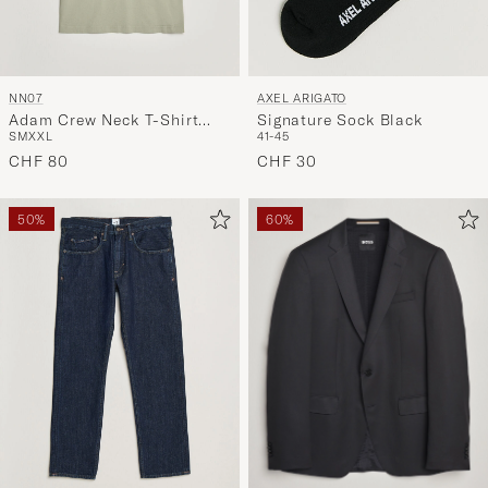
NN07
AXEL ARIGATO
Adam Crew Neck T-Shirt
Signature Sock Black
S
M
XXL
41-45
Sage Green
CHF 80
CHF 30
50%
60%