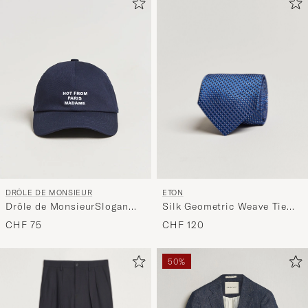
ETON
DRÔLE DE MONSIEUR
Silk Geometric Weave Tie
Drôle de MonsieurSlogan
Navy
BaseballNavy
CHF 120
CHF 75
50%