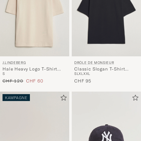
DRÔLE DE MONSIEUR
J.LINDEBERG
Classic Slogan T-Shirt
Hale Heavy Logo T-Shirt
S
L
XL
XXL
S
Black
Moonbeam
Regulärer Preis
Reduzierter Preis
CHF 95
CHF 120
CHF 60
KAMPAGNE