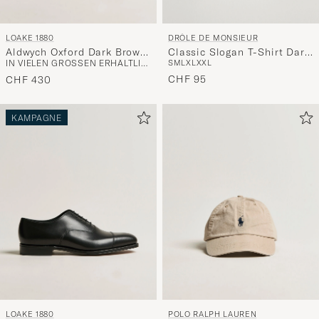
LOAKE 1880
DRÔLE DE MONSIEUR
Aldwych Oxford Dark Brown
Classic Slogan T-Shirt Dark
IN VIELEN GRÖSSEN ERHÄLTLICH
S
M
L
XL
XXL
Calf
Green
CHF 95
CHF 430
KAMPAGNE
LOAKE 1880
POLO RALPH LAUREN