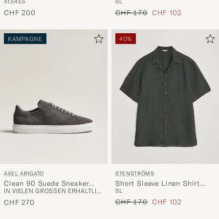
41,5
43,5
S
L
Beige Camel
Black
Regulärer Preis
Reduzierter Preis
CHF 200
CHF 170
CHF 102
KAMPAGNE
40%
AXEL ARIGATO
STENSTRÖMS
Clean 90 Suede Sneaker
Short Sleeve Linen Shirt
IN VIELEN GRÖSSEN ERHÄLTLICH
S
L
Dark Grey
Dark Green
Regulärer Preis
Reduzierter Preis
CHF 170
CHF 102
CHF 270