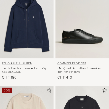
POLO RALPH LAUREN
COMMON PROJECTS
Tech Performance Full Zip
Original Achilles Sneaker
XS
S
M
L
XL
XXL
40
41
42
43
44
45
46
Navy
Black
CHF 180
CHF 410
50%