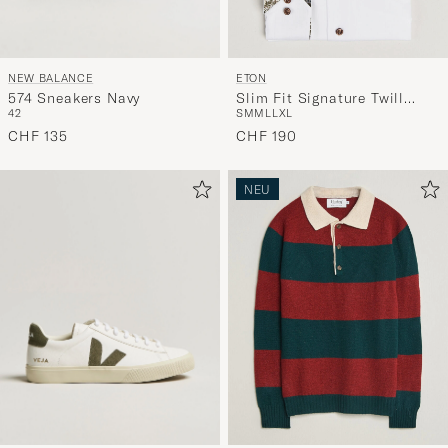
NEW BALANCE
ETON
574 Sneakers Navy
Slim Fit Signature Twill
42
S
M
M
L
L
XL
Contrast Shirt White
CHF 135
CHF 190
NEU