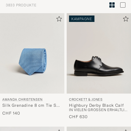
um
3833
PRODUKTE
die
Funktion
KAMPAGNE
"Mein
Stil"
zu
aktivieren
und
erleben
Sie
eine
handverl
Auswahl,
die
AMANDA CHRISTENSEN
CROCKETT & JONES
Silk Grenadine 8 cm Tie Sky
Highbury Derby Black Calf
nun
IN VIELEN GRÖSSEN ERHÄLTLICH
Blue
CHF 140
Ihrem
CHF 630
Stil
entspricht