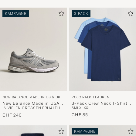
KAMPAGNE
3-PACK
NEW BALANCE MADE IN US & UK
POLO RALPH LAUREN
New Balance Made in USA
3-Pack Crew Neck T-Shirt
IN VIELEN GRÖSSEN ERHÄLTLICH
S
M
L
XL
XXL
990v4 Sneakers Grey
Navy/Light Navy/Elite Blue
CHF 85
CHF 240
KAMPAGNE