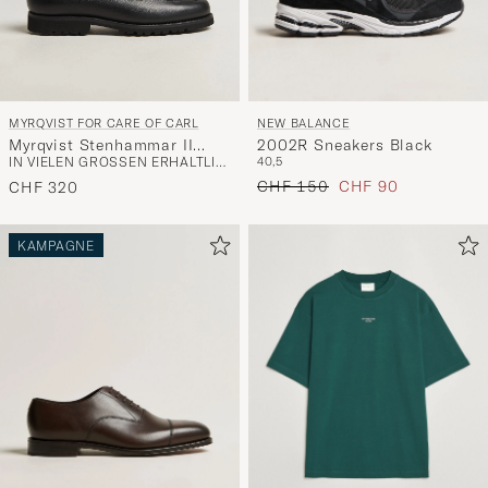
NEW BALANCE
MYRQVIST FOR CARE OF CARL
2002R Sneakers Black
Myrqvist Stenhammar II
40,5
IN VIELEN GRÖSSEN ERHÄLTLICH
Vibram Loafer Black
Regulärer Preis
Reduzierter Preis
CHF 150
CHF 90
Grained Calf
CHF 320
KAMPAGNE