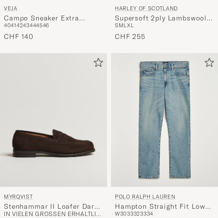
VEJA
HARLEY OF SCOTLAND
Campo Sneaker Extra
Supersoft 2ply Lambswool
40
41
42
43
44
45
46
S
M
L
XL
White/Khaki
Rugby Green/Red
CHF 140
CHF 255
MYRQVIST
POLO RALPH LAUREN
Stenhammar II Loafer Dark
Hampton Straight Fit Low
IN VIELEN GRÖSSEN ERHÄLTLICH
W30
33
32
33
34
Brown Suede
Str Jeans Dixon Street