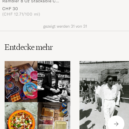
Rambler 8 Oz Stackable Cup
White
CHF 30
(CHF 12.71/100 ml)
gezeigt werden
31
von
31
Entdecke mehr