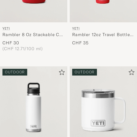
YETI
YETI
Rambler 8 Oz Stackable Cup
Rambler 12oz Travel Bottle
Rescure Red
Rescue Red
CHF 30
CHF 35
(CHF 12.71/100 ml)
OUTDOOR
OUTDOOR