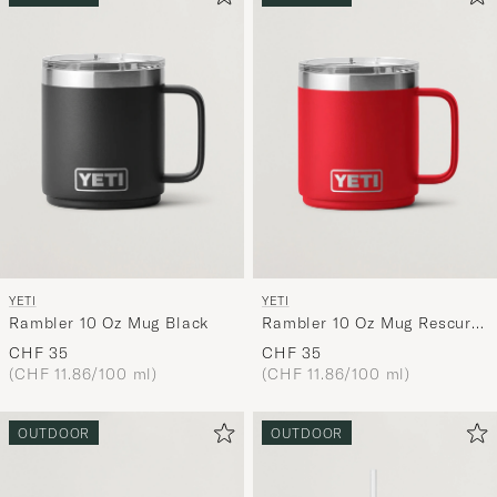
Ihrem
Stil
entspricht
YETI
YETI
Rambler 10 Oz Mug Black
Rambler 10 Oz Mug Rescure
Red
CHF 35
CHF 35
(CHF 11.86/100 ml)
(CHF 11.86/100 ml)
OUTDOOR
OUTDOOR