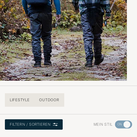
LIFESTYLE
OUTDOOR
Wechseln
MEIN STIL
FILTERN / SORTIEREN
Sie