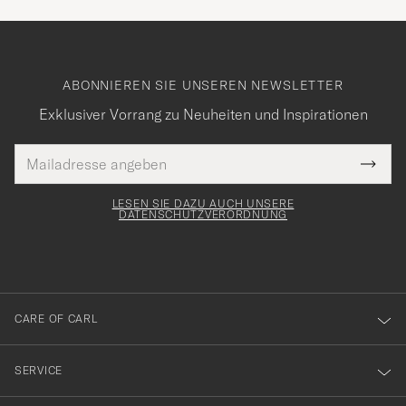
ABONNIEREN SIE UNSEREN NEWSLETTER
Exklusiver Vorrang zu Neuheiten und Inspirationen
E-
Tack
lichtfeld
Mail
Submi
Adresse
för
Newsl
Form
LESEN SIE DAZU AUCH UNSERE
att
DATENSCHUTZVERORDNUNG
du
anmälde
dig
till
CARE OF CARL
vårt
nyhetsbrev!
SERVICE