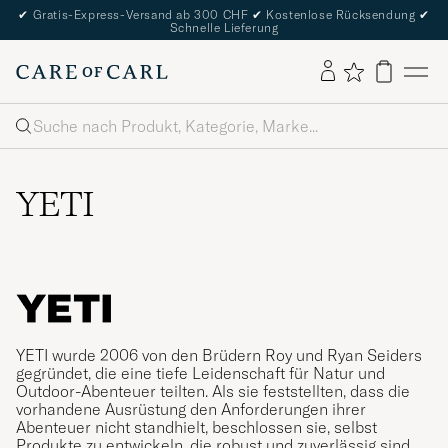
✔
Gratis-Express-Versand ab 300 CHF
✔
Kostenlose Rücksendung
✔
Schnelle Lieferung
Suche
YETI
YETI wurde 2006 von den Brüdern Roy und Ryan Seiders
gegründet, die eine tiefe Leidenschaft für Natur und
Outdoor-Abenteuer teilten. Als sie feststellten, dass die
vorhandene Ausrüstung den Anforderungen ihrer
Abenteuer nicht standhielt, beschlossen sie, selbst
Produkte zu entwickeln, die robust und zuverlässig sind.