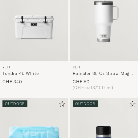
YETI
YETI
Rambler 35 Oz Straw Mug
Tundra 45 White
White
CHF 50
CHF 340
(CHF 5.03/100 ml)
OUTDOOR
OUTDOOR