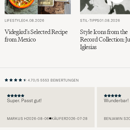
LIFESTYLE
04.08.2026
STIL-TIPPS
01.08.2026
Videgård's Selected Recipe
Style Icons from the
from Mexico
Record Collection: Ju
Iglesias
4.70/5
5553 BEWERTUNGEN
Super. Passt gut!
Wunderbar!
VORHERIGE
MARKUS H
2026-08-06
KÄUFER
2026-07-28
BENJAMIN S
2