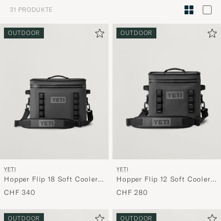
zur
31
PRODUKTE
Stilberatu
um
OUTDOOR
OUTDOOR
die
Funktion
"Mein
Stil"
zu
aktivieren
und
erleben
Sie
eine
YETI
YETI
handverl
Hopper Flip 18 Soft Cooler
Hopper Flip 12 Soft Cooler
Auswahl,
Charcoal
Charcoal
CHF 340
CHF 280
die
nun
OUTDOOR
OUTDOOR