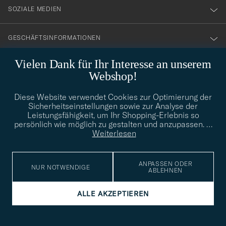
SOZIALE MEDIEN
GESCHÄFTSINFORMATIONEN
Vielen Dank für Ihr Interesse an unserem
Webshop!
STILBERATUNG
Diese Website verwendet Cookies zur Optimierung der
Benötigen Sie Hilfe bei der Suche nach Ihrem persönlichen Stil?
Sicherheitseinstellungen sowie zur Analyse der
Wenden Sie sich an uns, wir helfen Ihnen gerne weiter!
Leistungsfähigkeit, um Ihr Shopping-Erlebnis so
info@careofcarl.de
persönlich wie möglich zu gestalten und anzupassen.
…
STILBERATUNG
Weiterlesen
ANPASSEN ODER
NUR NOTWENDIGE
ABLEHNEN
© Care of Carl 2026
ALLE AKZEPTIEREN