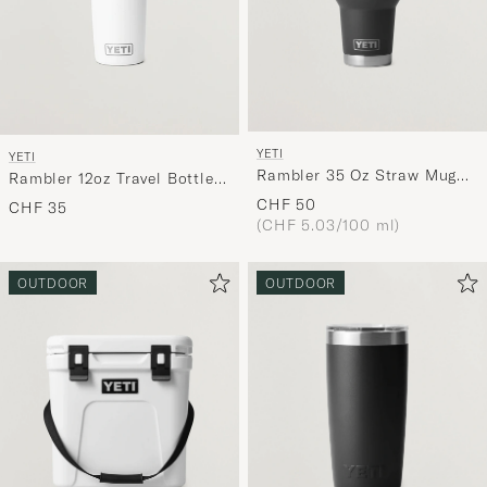
YETI
YETI
Rambler 35 Oz Straw Mug
Rambler 12oz Travel Bottle
Black
White
CHF 50
CHF 35
(CHF 5.03/100 ml)
OUTDOOR
OUTDOOR