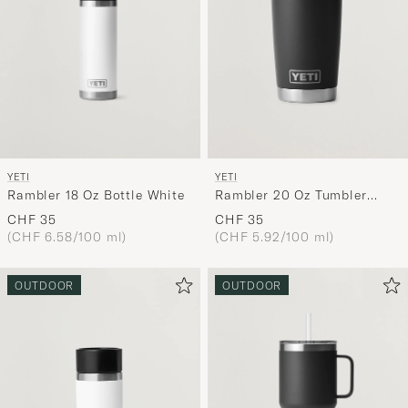
YETI
YETI
Rambler 18 Oz Bottle White
Rambler 20 Oz Tumbler
Black
CHF 35
CHF 35
(CHF 6.58/100 ml)
(CHF 5.92/100 ml)
OUTDOOR
OUTDOOR